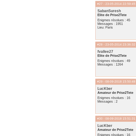
#27
- 23-05-2014 22:59:45
SabanSuresh
Elite de Prise2Tete
Enigmes résolues : 45
Messages : 1951
Lieu: Paris
#28
- 23-05-2014 23:36:32
fvallee27
Elite de Prise2Tete
Enigmes résolues : 49
Messages : 1264
#29
- 08-09-2018 15:50:48
LucKber
Amateur de Prise2Tete
Enigmes résolues : 16
Messages : 2
#30
- 08-09-2018 15:51:31
LucKber
Amateur de Prise2Tete
Enigmes résolues : 16