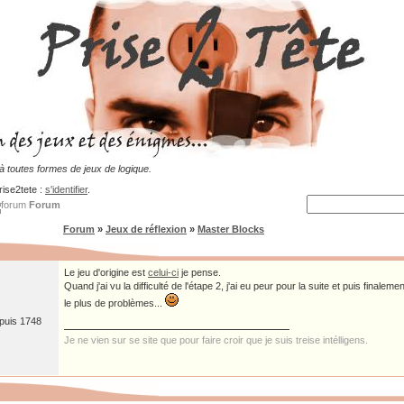
 toutes formes de jeux de logique.
rise2tete :
s'identifier
.
Forum
Forum
»
Jeux de réflexion
»
Master Blocks
Le jeu d'origine est
celui-ci
je pense.
Quand j'ai vu la difficulté de l'étape 2, j'ai eu peur pour la suite et puis finaleme
le plus de problèmes...
epuis 1748
Je ne vien sur se site que pour faire croir que je suis treise intélligens.