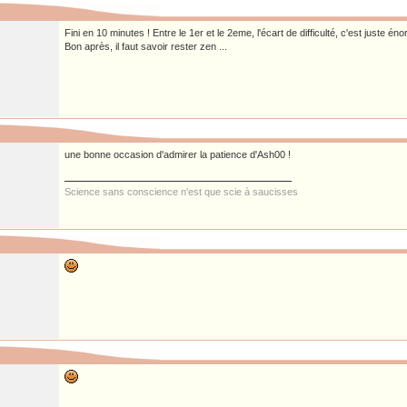
Fini en 10 minutes ! Entre le 1er et le 2eme, l'écart de difficulté, c'est juste éno
Bon après, il faut savoir rester zen ...
une bonne occasion d'admirer la patience d'Ash00 !
Science sans conscience n'est que scie à saucisses