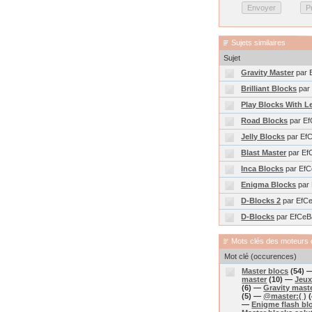
Sujets similaires
Sujet
Gravity Master
par 
Brilliant Blocks
par
Play Blocks With L
Road Blocks
par E
Jelly Blocks
par Ef
Blast Master
par Ef
Inca Blocks
par Ef
Enigma Blocks
par
D-Blocks 2
par EfC
D-Blocks
par EfCeB
Mots clés des moteurs 
Mot clé (occurences)
Master blocs
(54) 
master
(10) —
Jeux
(6) —
Gravity mast
(5) —
@master:( )
(
—
Enigme flash bl