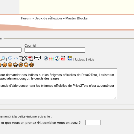
Forum
»
Jeux de réflexion
»
Master Blocks
ge
Courriel
|
|
|
Upload
|
Aide
ment) à la petite énigme suivante :
s et que vous en prenez 44, combien vous en avez ?