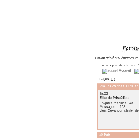
Forum dédié aux énigmes et à
Tu n'es pas identifié sur P
Accueil
Pages:
1
2
#26
- 23-05-2014 22:23:15
fix33
Elite de Prise2Tete
Enigmes résolues : 48
Messages : 1198
Lieu: Devant un clavier d
#0 Pub