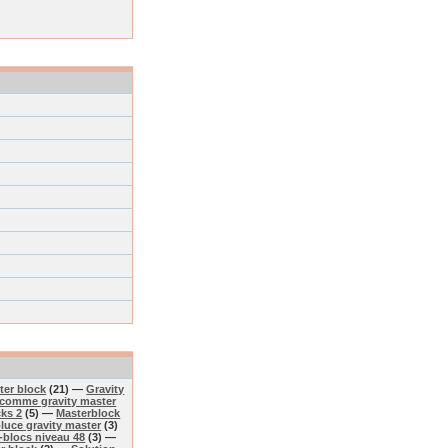
ter block
(21) —
Gravity
 comme gravity master
cks 2
(5) —
Masterblock
luce gravity master
(3)
-blocs niveau 48
(3) —