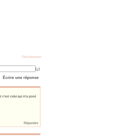
Déconnexion
[+]
Écrire une réponse
nt c'est celui qui m'a posé
Répondre