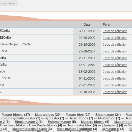
Date
Forum
EfCeBa
30-11-2008
Jeux de réflexion
 EfCeBa
29-06-2009
Jeux de réflexion
etters On
par EfCeBa
09-10-2008
Jeux de réflexion
fCeBa
23-08-2007
Jeux de réflexion
CeBa
23-11-2007
Jeux de réflexion
CeBa
13-01-2010
Jeux de réflexion
CeBa
13-02-2009
Jeux de réflexion
 EfCeBa
04-11-2008
Jeux de réflexion
eBa
23-01-2009
Jeux de réflexion
a
08-10-2008
Jeux de réflexion
de recherche
—
Master blocks
(37) —
Masterblocs
(29) —
Master bloc
(24) —
Bloc master
(24) —
Mas
 comme gravity master
(9) —
@master
(7) —
Jeuxdebocs
(7) —
Masterbloc
(7) —
Jeu
er 2
(6) —
Block master 2
(6) —
Enigme master
(5) —
Masters blocks
(5) —
Master blo
4) —
Jeux bloked
(4) —
Masterblocks
(4) —
Jeu master bloc
(4) —
@master:)
(4) —
So
oc
(3) —
Masters blocks 5 flash
(3) —
Mate master 2 solution
(3) —
@master :)
(3) —
D