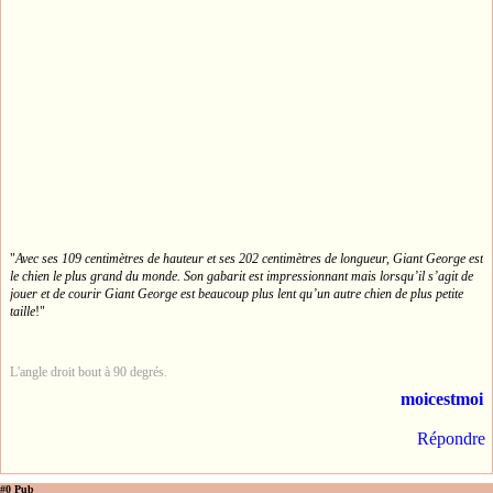
"
Avec ses 109 centimètres de hauteur et ses 202 centimètres de longueur, Giant George est
le chien le plus grand du monde. Son gabarit est impressionnant mais lorsqu’il s’agit de
jouer et de courir Giant George est beaucoup plus lent qu’un autre chien de plus petite
taille
!"
L'angle droit bout à 90 degrés.
moicestmoi
Répondre
#0 Pub