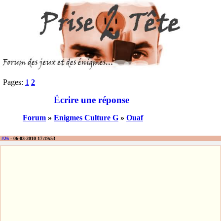
Pages:
1
2
Écrire une réponse
Forum
»
Enigmes Culture G
»
Ouaf
#26
- 06-03-2010 17:19:53