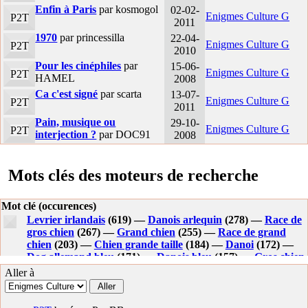
Enfin à Paris
par kosmogol
02-02-
Enigmes Culture G
P2T
2011
1970
par princessilla
22-04-
Enigmes Culture G
P2T
2010
Pour les cinéphiles
par
15-06-
Enigmes Culture G
P2T
HAMEL
2008
Ca c'est signé
par scarta
13-07-
Enigmes Culture G
P2T
2011
Pain, musique ou
29-10-
Enigmes Culture G
P2T
interjection ?
par DOC91
2008
Mots clés des moteurs de recherche
Mot clé (occurences)
Levrier irlandais
(619) —
Danois arlequin
(278) —
Race de
gros chien
(267) —
Grand chien
(255) —
Race de grand
chien
(203) —
Chien grande taille
(184) —
Danoi
(172) —
Dog allemand bleu
(171) —
Danois bleu
(157) —
Gros chien
de race
(142) —
Grands chiens
(131) —
Dogue allemand
Aller à
arlequin gibson
(126) —
Gros chien race
(122) —
Race gros
chien
(121) —
Dogue allemand bleu
(118) —
Chiwawa nain
(117) —
Grand danois bleu
(106) —
Dog allemand
(106) —