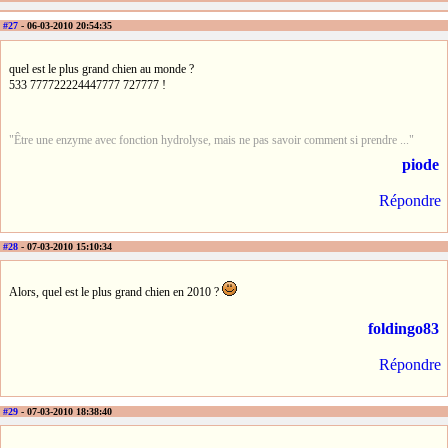
#27
- 06-03-2010 20:54:35
quel est le plus grand chien au monde ?
533 777722224447777 727777 !
"Être une enzyme avec fonction hydrolyse, mais ne pas savoir comment si prendre ..."
piode
Répondre
#28
- 07-03-2010 15:10:34
Alors, quel est le plus grand chien en 2010 ?
foldingo83
Répondre
#29
- 07-03-2010 18:38:40