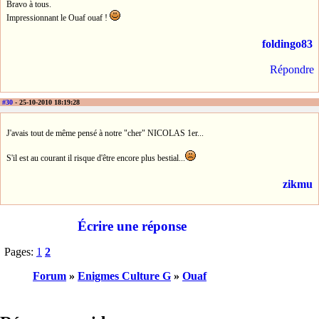
Bravo à tous.
Impressionnant le Ouaf ouaf !
foldingo83
Répondre
#30
- 25-10-2010 18:19:28
J'avais tout de même pensé à notre "cher" NICOLAS 1er...
S'il est au courant il risque d'être encore plus bestial...
zikmu
Écrire une réponse
Pages:
1
2
Forum
»
Enigmes Culture G
»
Ouaf