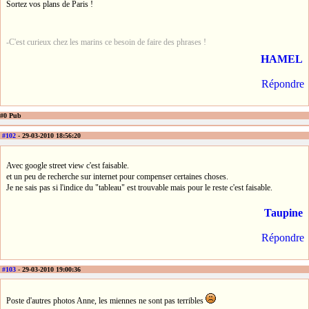
Sortez vos plans de Paris !
-C'est curieux chez les marins ce besoin de faire des phrases !
HAMEL
Répondre
#0 Pub
#102
- 29-03-2010 18:56:20
Avec google street view c'est faisable.
et un peu de recherche sur internet pour compenser certaines choses.
Je ne sais pas si l'indice du "tableau" est trouvable mais pour le reste c'est faisable.
Taupine
Répondre
#103
- 29-03-2010 19:00:36
Poste d'autres photos Anne, les miennes ne sont pas terribles