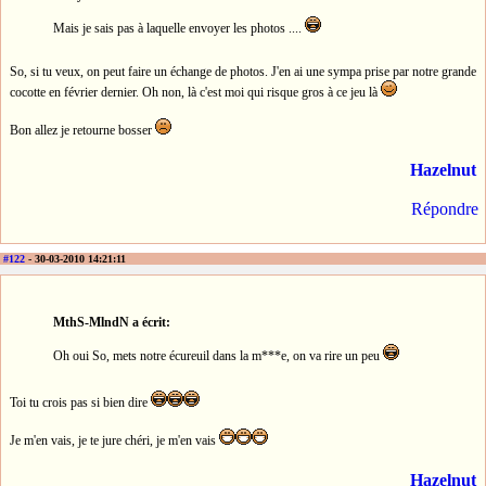
Mais je sais pas à laquelle envoyer les photos ....
So, si tu veux, on peut faire un échange de photos. J'en ai une sympa prise par notre grande
cocotte en février dernier. Oh non, là c'est moi qui risque gros à ce jeu là
Bon allez je retourne bosser
Hazelnut
Répondre
#122
- 30-03-2010 14:21:11
MthS-MlndN a écrit:
Oh oui So, mets notre écureuil dans la m***e, on va rire un peu
Toi tu crois pas si bien dire
Je m'en vais, je te jure chéri, je m'en vais
Hazelnut