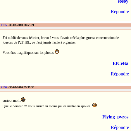
sosoy
Répondre
#105
- 30-03-2010 08:55:21
J'ai oublié de vous féliciter, bravo à vous d'avoir créé la plus grosse concentration de
joueurs de P2T IRL, ce n'est jamais facile à organiser.
Vous êtes magnifiques sur les photos
EfCeBa
Répondre
#106
- 30-03-2010 09:39:30
surtout moi...
Quelle horreur !!! vous auriez au moins pu les mettre en spoiler...
Flying_pyros
Répondre