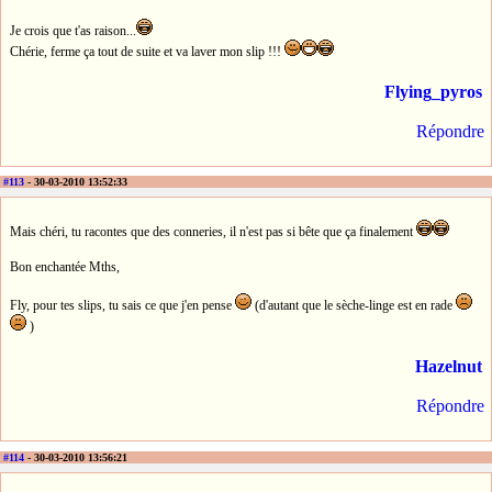
Je crois que t'as raison...
Chérie, ferme ça tout de suite et va laver mon slip !!!
Flying_pyros
Répondre
#113
- 30-03-2010 13:52:33
Mais chéri, tu racontes que des conneries, il n'est pas si bête que ça finalement
Bon enchantée Mths,
Fly, pour tes slips, tu sais ce que j'en pense
(d'autant que le sèche-linge est en rade
)
Hazelnut
Répondre
#114
- 30-03-2010 13:56:21