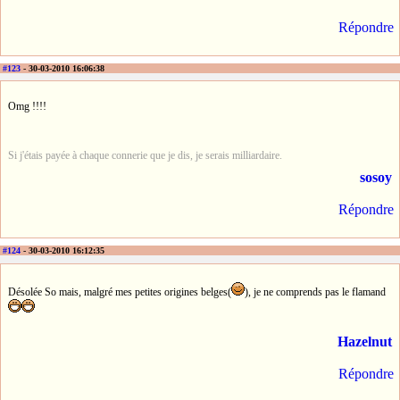
Répondre
#123
- 30-03-2010 16:06:38
Omg !!!!
Si j'étais payée à chaque connerie que je dis, je serais milliardaire.
sosoy
Répondre
#124
- 30-03-2010 16:12:35
Désolée So mais, malgré mes petites origines belges(
), je ne comprends pas le flamand
Hazelnut
Répondre