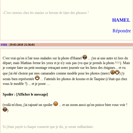
-C'est curieux chez les marins ce besoin de faire des phrases !
HAMEL
Répondre
#104
- 29-03-2010 21:36:01
C'est vrai qu'on à l'air tous malades sur la photo d'Hamel
... j'en ai une autre ici lors du
départ, mais Mathias ferme les yeux et je n'y suis pas (vu que je prends la photo !^^). Mais
je compte faire un petit montage retraçant notre journée sur les lieux des énigmes... et vu
que j'ai été choisie par mes camarades comme modèle pour les photos (merci
) j'y
serais bien représentée
... J'attends les photos de kosmo et de Taupine (c'était qui chez
vous le modèle ?) ... et je poste ....
Spoiler : [Afficher le message]
(voilà m'chou, j'ai rajouté un spoiler
... et un zoom aussi qu'on puisse bien vous voir !
)
Si j'étais payée à chaque connerie que je dis, je serais milliardaire.