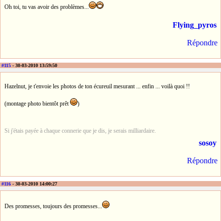
Oh toi, tu vas avoir des problèmes...
Flying_pyros
Répondre
#115
- 30-03-2010 13:59:50
Hazelnut, je t'envoie les photos de ton écureuil mesurant ... enfin ... voilà quoi !!
(montage photo bientôt prêt
)
Si j'étais payée à chaque connerie que je dis, je serais milliardaire.
sosoy
Répondre
#116
- 30-03-2010 14:00:27
Des promesses, toujours des promesses...