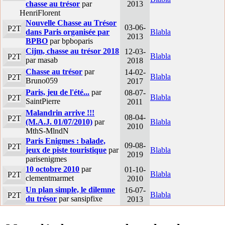
chasse au trésor
par
2013
HenriFlorent
Nouvelle Chasse au Trésor
03-06-
P2T
dans Paris organisée par
Blabla
2013
BPBO
par bpboparis
Cijm, chasse au trésor 2018
12-03-
Blabla
P2T
par masab
2018
Chasse au trésor
par
14-02-
Blabla
P2T
Bruno059
2017
Paris, jeu de l'été...
par
08-07-
Blabla
P2T
SaintPierre
2011
Malandrin arrive !!!
08-04-
P2T
(M.A.J. 01/07/2010)
par
Blabla
2010
MthS-MlndN
Paris Enigmes : balade,
09-08-
P2T
jeux de piste touristique
par
Blabla
2019
parisenigmes
10 octobre 2010
par
01-10-
Blabla
P2T
clementmarmet
2010
Un plan simple, le dilemne
16-07-
Blabla
P2T
du trésor
par sansipfixe
2013