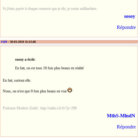
Si j'étais payée à chaque connerie que je dis, je serais milliardaire.
sosoy
Répondre
#109
- 30-03-2010 11:13:48
sosoy a écrit:
En fait, on est tous 10 fois plus beaux en réalité
En fait, surtout elle.
Nous, on n'est que 9 fois plus beaux en vrai
Podcasts Modern Zeuhl : http://radio-r2r.fr/?p=298
MthS-MlndN
Répondre