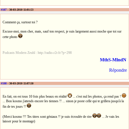
#107
- 30-03-2010 11:01:53
Comment ça, surtout toi ?
Excuse-moi, mon cher, mais, sauf ton respect, je suis largement aussi moche que toi sur
cette photo
Podcasts Modern Zeuhl : http://radio-r2r.fr/?p=298
MthS-MlndN
Répondre
#108
- 30-03-2010 11:07:50
En fait, on est tous 10 fois plus beaux en réalité
... c'est nul les photos, ça rend pas !
... Bon kosmo j'attends encore les tiennes !! ... sinon je poste celle qui te grillera jusqu'à la
fin de tes jours !!
(Merci kosmo !!! Tes titres sont géniaux !! je suis écroulée de rire
... Je vais les
laisser pour le montage)