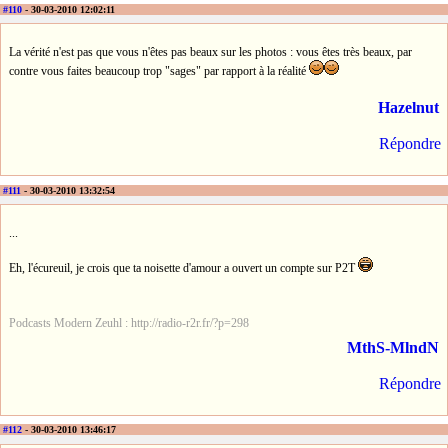
#110
- 30-03-2010 12:02:11
La vérité n'est pas que vous n'êtes pas beaux sur les photos : vous êtes très beaux, par
contre vous faites beaucoup trop "sages" par rapport à la réalité
Hazelnut
Répondre
#111
- 30-03-2010 13:32:54
...
Eh, l'écureuil, je crois que ta noisette d'amour a ouvert un compte sur P2T
Podcasts Modern Zeuhl : http://radio-r2r.fr/?p=298
MthS-MlndN
Répondre
#112
- 30-03-2010 13:46:17