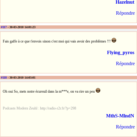
Hazelnut
Répondre
#117
- 30-03-2010 14:01:23
Fais gaffe à ce que t'envois sinon c'est moi qui vais avoir des problèmes !!!
Flying_pyros
Répondre
#118
- 30-03-2010 14:03:01
Oh oui So, mets notre écureuil dans la m***e, on va rire un peu
Podcasts Modern Zeuhl : http://radio-r2r.fr/?p=298
MthS-MlndN
Répondre