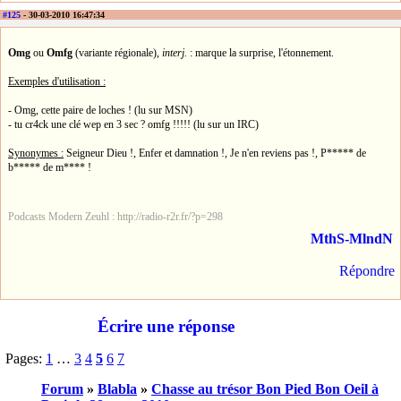
#125
- 30-03-2010 16:47:34
Omg
ou
Omfg
(variante régionale),
interj.
: marque la surprise, l'étonnement.
Exemples d'utilisation :
- Omg, cette paire de loches ! (lu sur MSN)
- tu cr4ck une clé wep en 3 sec ? omfg !!!!! (lu sur un IRC)
Synonymes :
Seigneur Dieu !, Enfer et damnation !, Je n'en reviens pas !, P***** de
b***** de m**** !
Podcasts Modern Zeuhl : http://radio-r2r.fr/?p=298
MthS-MlndN
Répondre
Écrire une réponse
Pages:
1
…
3
4
5
6
7
Forum
»
Blabla
»
Chasse au trésor Bon Pied Bon Oeil à