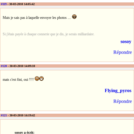
#119
- 30-03-2010 14:05:42
Mais je sais pas à laquelle envoyer les photos ....
Si j'étais payée à chaque connerie que je dis, je serais milliardaire.
sosoy
Répondre
#120
- 30-03-2010 14:09:10
mais c'est fini, oui !!!!
Flying_pyros
Répondre
#121
- 30-03-2010 14:19:42
sosoy a écrit: