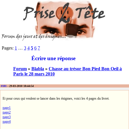
Pages:
1
…
3
4
5
6
7
Écrire une réponse
Forum
»
Blabla
»
Chasse au trésor Bon Pied Bon Oeil à
Paris le 28 mars 2010
#101
- 29-03-2010 18:44:54
Et pour ceux qui veulent se lancer dans les énigmes, voici les 4 pages du livret.
page1
page2
page3
page4