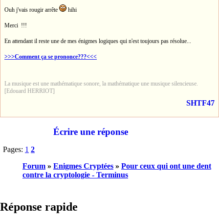
Ouh j'vais rougir arrête
hihi
Merci !!!
En attendant il reste une de mes énigmes logiques qui n'est toujours pas résolue...
>>>Comment ça se prononce???<<<
La musique est une mathématique sonore, la mathématique une musique silencieuse.
[Edouard HERRIOT]
SHTF47
Écrire une réponse
Pages:
1
2
Forum
»
Enigmes Cryptées
»
Pour ceux qui ont une dent
contre la cryptologie - Terminus
Réponse rapide