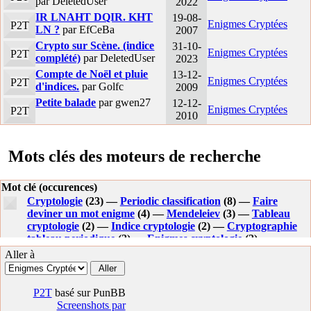
par DeletedUser
2022
IR LNAHT DQIR. KHT
19-08-
Enigmes Cryptées
P2T
LN ?
par EfCeBa
2007
Crypto sur Scène. (indice
31-10-
Enigmes Cryptées
P2T
complété)
par DeletedUser
2023
Compte de Noël et pluie
13-12-
Enigmes Cryptées
P2T
d'indices.
par Golfc
2009
Petite balade
par gwen27
12-12-
Enigmes Cryptées
P2T
2010
Mots clés des moteurs de recherche
Mot clé (occurences)
Cryptologie
(23) —
Periodic classification
(8) —
Faire
deviner un mot enigme
(4) —
Mendeleiev
(3) —
Tableau
cryptologie
(2) —
Indice cryptologie
(2) —
Cryptographie
tableau periodique
(2) —
Enigmes cryptologie
(2) —
Tangram oeuf
(2) —
La reponse est la classificatoin enigme
Aller à
(2) —
Ryptologie en 6eme maths
(2) —
Tangram noel
(1) —
Cryptage elements chimiques
(1) —
Poupee
(1) —
Cryptologie chimique
(1) —
Cryptographie par tableau
P2T
basé sur PunBB
chimique
(1) —
Cryptage chimie table periodique
(1) —
Screenshots par