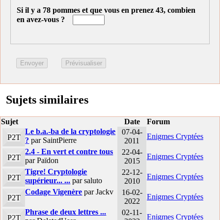
Si il y a 78 pommes et que vous en prenez 43, combien
en avez-vous ?
Sujets similaires
Sujet
Date
Forum
Le b.a.-ba de la cryptologie
07-04-
Enigmes Cryptées
P2T
?
par SaintPierre
2011
2.4 - En vert et contre tous
22-04-
Enigmes Cryptées
P2T
par Païdon
2015
Tigre! Cryptologie
22-12-
Enigmes Cryptées
P2T
supérieur... ...
par saluto
2010
Codage Vigenère
par Jackv
16-02-
Enigmes Cryptées
P2T
2022
Phrase de deux lettres ...
02-11-
Enigmes Cryptées
P2T