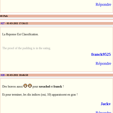
Répondre
#0 Pub
#27
- 01-03-2011 17:56:15
La Reponse Est Classification.
The proof of the pudding is in the eating.
franck9525
Répondre
#28
- 01-03-2011 18:46:50
Des bravos aussi
pour
ravachol
et
franck
!
Et pour terminer, les dix indices (oui, 10) apparaissent en gras !
Jackv
Répondre