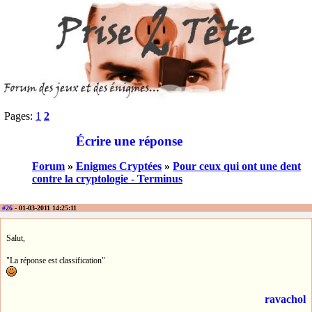
Pages:
1
2
Écrire une réponse
Forum
»
Enigmes Cryptées
»
Pour ceux qui ont une dent
contre la cryptologie - Terminus
#26
- 01-03-2011 14:25:11
Salut,
"La réponse est classification"
ravachol