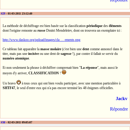
#29
- 01-03-2011 23:12:40
La méthode de déchiffrage est bien basée sur la classification
périodique
des
éléments
dont l'origine remonte au
russe
Dmitri Mendeleïev, dont on trouvera un exemplaire ici :
http://www.daskoo.org/upload/images/cla … ements.png
Ce tableau fait apparaître la
masse molaire
(c'est bien une
dent
comme annoncé dans le
titre, mais pas une
incisive
ou une dent de
sagesse
!), par contre il fallait se servir du
numéro
atomique
.
Et non seulement la phrase à déchiffrer comprenait bien "
La réponse
", mais aussi le
moyen d'y arriver,
CLASSIFICATION
!
Un bravo
à tous ceux qui ont bien voulu participer, avec une mention particulière à
SHTF47
, le seul d'entre eux qui n'a pas encore terminé les 48 énigmes officielles.
Jackv
Répondre
#30
- 02-03-2011 09:05:07