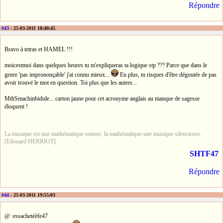
Répondre
#43
- 25-03-2011 18:40:45
Bravo à tetras et HAMEL !!!
moicestmoi dans quelques heures tu m'expliqueras ta logique stp ??? Parce que dans le
genre 'pas imprononçable' j'ai connu mieux...
En plus, tu risques d'être dégoutée de pas
avoir trouvé le mot en question. Toi plus que les autres...
MthSmachinbidule... carton jaune pour cet acronyme anglais au manque de sagesse
éloquent !
La musique est une mathématique sonore, la mathématique une musique silencieuse.
[Edouard HERRIOT]
SHTF47
Répondre
#44
- 25-03-2011 19:55:03
@ :essachetéèfe47