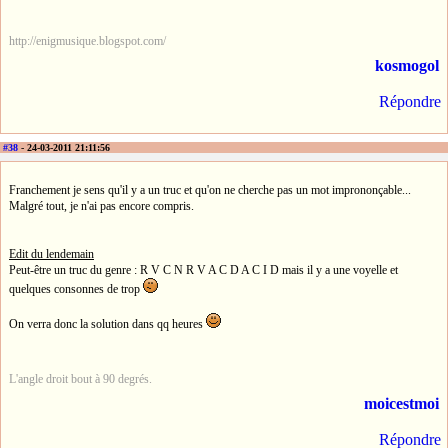
http://enigmusique.blogspot.com/
kosmogol
Répondre
#38
- 24-03-2011 21:11:56
Franchement je sens qu'il y a un truc et qu'on ne cherche pas un mot imprononçable...
Malgré tout, je n'ai pas encore compris.
Edit du lendemain
Peut-être un truc du genre : R V C N R V A C D A C I D mais il y a une voyelle et
quelques consonnes de trop
On verra donc la solution dans qq heures
L'angle droit bout à 90 degrés.
moicestmoi
Répondre