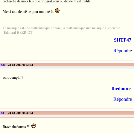
recherche de mots tels que ortograf.com ou dcode.fr est inutile.
Merci tout de même pour ton intérêt.
La musique est une mathématique sonore, la mathématique une musique silencieuse.
[Edouard HERRIOT]
SHTF47
Répondre
#34
- 24-03-2011 00:53:51
schtroumpf...?
thedoums
Répondre
#35
- 24-03-2011 08:38:51
Bravo thedoums !!!