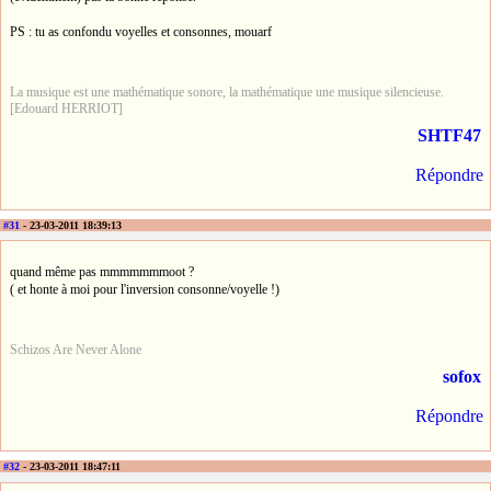
PS : tu as confondu voyelles et consonnes, mouarf
La musique est une mathématique sonore, la mathématique une musique silencieuse.
[Edouard HERRIOT]
SHTF47
Répondre
#31
- 23-03-2011 18:39:13
quand même pas mmmmmmmoot ?
( et honte à moi pour l'inversion consonne/voyelle !)
Schizos Are Never Alone
sofox
Répondre
#32
- 23-03-2011 18:47:11