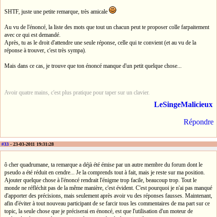
SHTF, juste une petite remarque, très amicale
Au vu de l'énoncé, la liste des mots que tout un chacun peut te proposer colle farpaitement
avec ce qui est demandé.
Après, tu as le droit d'attendre une seule réponse, celle qui te convient (et au vu de la
réponse à trouver, c'est très sympa).
Mais dans ce cas, je trouve que ton énoncé manque d'un petit quelque chose...
Avoir quatre mains, c'est plus pratique pour taper sur un clavier.
LeSingeMalicieux
Répondre
#33
- 23-03-2011 19:31:28
ô cher quadrumane, ta remarque a déjà été émise par un autre membre du forum dont le
pseudo a été réduit en cendre... Je la comprends tout à fait, mais je reste sur ma position.
Ajouter quelque chose à l'énoncé rendrait l'énigme trop facile, beaucoup trop. Tout le
monde ne réfléchit pas de la même manière, c'est évident. C'est pourquoi je n'ai pas manqué
d'apporter des précisions, mais seulement après avoir vu des réponses fausses. Maintenant,
afin d'éviter à tout nouveau participant de se farcir tous les commentaires de ma part sur ce
topic, la seule chose que je préciserai en énoncé, est que l'utilisation d'un moteur de