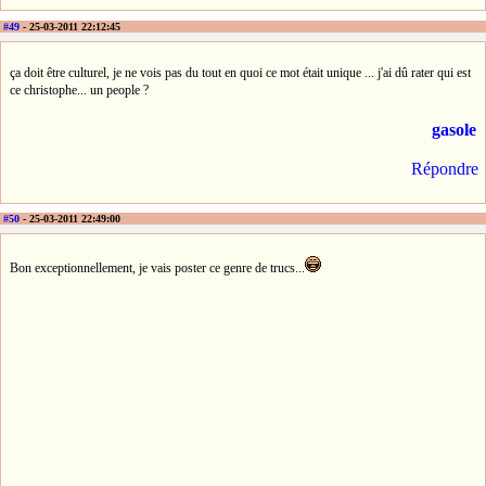
#49
- 25-03-2011 22:12:45
ça doit être culturel, je ne vois pas du tout en quoi ce mot était unique ... j'ai dû rater qui est
ce christophe... un people ?
gasole
Répondre
#50
- 25-03-2011 22:49:00
Bon exceptionnellement, je vais poster ce genre de trucs...