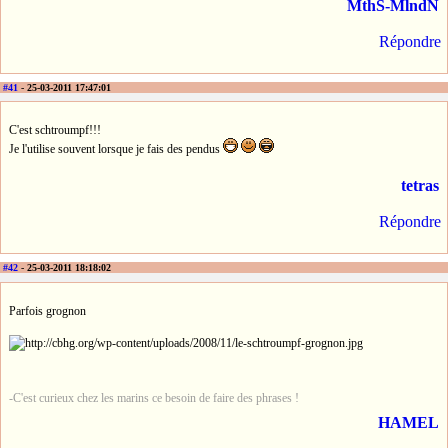
MthS-MlndN
Répondre
#41
- 25-03-2011 17:47:01
C'est schtroumpf!!!
Je l'utilise souvent lorsque je fais des pendus
tetras
Répondre
#42
- 25-03-2011 18:18:02
Parfois grognon
-C'est curieux chez les marins ce besoin de faire des phrases !
HAMEL