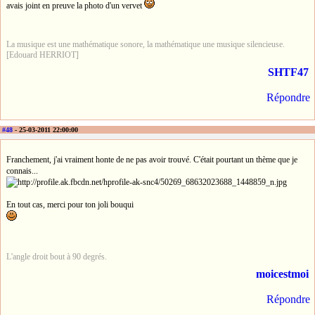
avais joint en preuve la photo d'un vervet
La musique est une mathématique sonore, la mathématique une musique silencieuse.
[Edouard HERRIOT]
SHTF47
Répondre
#48
- 25-03-2011 22:00:00
Franchement, j'ai vraiment honte de ne pas avoir trouvé. C'était pourtant un thème que je
connais...
En tout cas, merci pour ton joli bouqui
L'angle droit bout à 90 degrés.
moicestmoi
Répondre