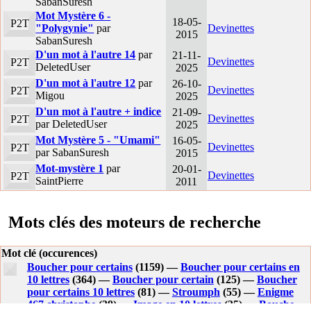
SabanSuresh
Mot Mystère 6 -
18-05-
P2T
"Polygynie"
par
Devinettes
2015
SabanSuresh
D'un mot à l'autre 14
par
21-11-
Devinettes
P2T
DeletedUser
2025
D'un mot à l'autre 12
par
26-10-
Devinettes
P2T
Migou
2025
D'un mot à l'autre + indice
21-09-
Devinettes
P2T
par DeletedUser
2025
Mot Mystère 5 - "Umami"
16-05-
Devinettes
P2T
par SabanSuresh
2015
Mot-mystère 1
par
20-01-
Devinettes
P2T
SaintPierre
2011
Mots clés des moteurs de recherche
Mot clé (occurences)
Boucher pour certains
(1159) —
Boucher pour certains en
10 lettres
(364) —
Boucher pour certain
(125) —
Boucher
pour certains 10 lettres
(81) —
Stroumph
(55) —
Enigme
467 christophe
(39) —
Image en 10 lettres
(35) —
Bouche