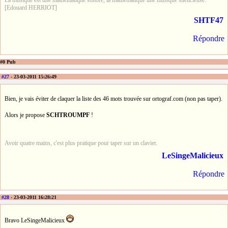
[Edouard HERRIOT]
SHTF47
Répondre
#0 Pub
#27
- 23-03-2011 15:26:49
Bien, je vais éviter de claquer la liste des 46 mots trouvée sur ortograf.com (non pas taper).
Alors je propose
SCHTROUMPF
!
Avoir quatre mains, c'est plus pratique pour taper sur un clavier.
LeSingeMalicieux
Répondre
#28
- 23-03-2011 16:28:21
Bravo LeSingeMalicieux