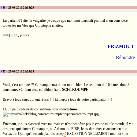
#46
- 25-03-2011 21:18:29
En parlant d'éviter la vulgarité, je trouve que mon mot marchait pas mal si on considère
toutes les me*des que Christophe a faites.
==>[] OK, je sors.
FRiZMOUT
Répondre
#47
- 25-03-2011 21:28:24
Voilà, c'est terminé !!! Christophe m'a dit un mot... bleu. Le seul mot de 10 lettres dont 8
consonnes vérifiant cette condition était :
SCHTROUMPF
Bravo à tous ceux qui ont réussi !!! Et merci à tous de votre participation !!!
Et, un petit cadeau de consolation pour
moicestmoi
...
Frizmout, je suis d'accord avec toi, mais ce n'est peut-être pas le cas de tout le monde, il y a
des gens qui aiment Christophe, ou Adamo, ou PIRE, leurs dernières chansons en duo...
Va savoir. Quoi qu'il en soit, j'aurais accepté EXCEPTIONNELLEMENT ton mot si tu