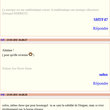
La musique est une mathématique sonore, la mathématique une musique silencieuse.
[Edouard HERRIOT]
SHTF47
Répondre
#29
- 23-03-2011 16:40:27
Aliiiiiine !
( pour qu'elle revienne
)
Schizos Are Never Alone
sofox
Répondre
#30
- 23-03-2011 16:48:26
sofox, même chose que pour kosmogol : tu as saisi la subtilité de l'énigme, mais ce n'est
(évidemment) pas la bonne réponse.