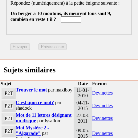
Répondez (numériquement) à la petite énigme suivante :
Un berger a 10 moutons, ils meurent tous sauf 9,
combien en reste-t-il ?
Sujets similaires
Sujet
Date
Forum
Trouver le mot
par maxiboy
11-01-
Devinettes
P2T
2010
C'est quoi ce mot?
par
04-11-
Devinettes
P2T
shadock
2015
Mot de 11 lettres désignant
27-03-
Devinettes
P2T
un disque
par lysaflore
2011
Mot Mystère 2 -
09-05-
P2T
"Algarade"
par
Devinettes
2015