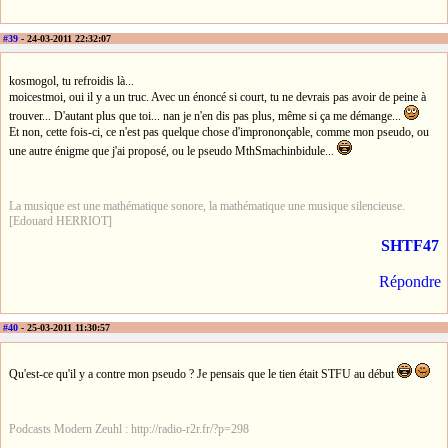
#39
- 24-03-2011 22:32:07
kosmogol, tu refroidis là...
moicestmoi, oui il y a un truc. Avec un énoncé si court, tu ne devrais pas avoir de peine à
trouver... D'autant plus que toi... nan je n'en dis pas plus, même si ça me démange...
Et non, cette fois-ci, ce n'est pas quelque chose d'imprononçable, comme mon pseudo, ou
une autre énigme que j'ai proposé, ou le pseudo MthSmachinbidule...
La musique est une mathématique sonore, la mathématique une musique silencieuse.
[Edouard HERRIOT]
SHTF47
Répondre
#40
- 25-03-2011 11:30:57
Qu'est-ce qu'il y a contre mon pseudo ? Je pensais que le tien était STFU au début
Podcasts Modern Zeuhl : http://radio-r2r.fr/?p=298