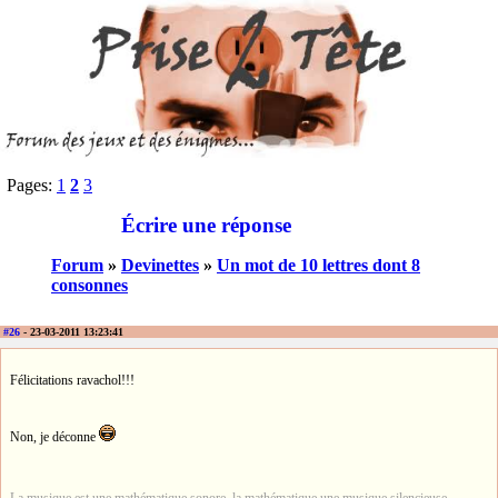
Pages:
1
2
3
Écrire une réponse
Forum
»
Devinettes
»
Un mot de 10 lettres dont 8
consonnes
#26
- 23-03-2011 13:23:41
Félicitations ravachol!!!
Non, je déconne
La musique est une mathématique sonore, la mathématique une musique silencieuse.