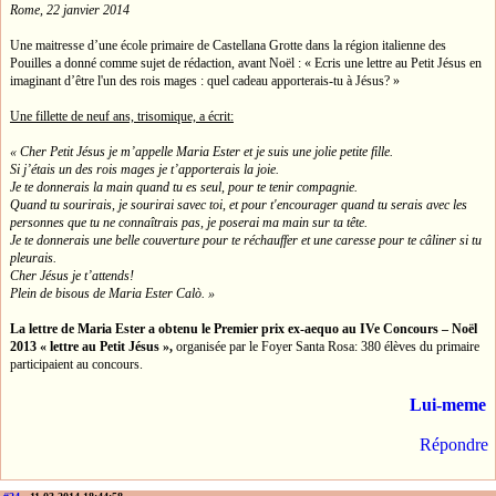
Rome, 22 janvier 2014
Une maitresse d’une école primaire de Castellana Grotte dans la région italienne des
Pouilles a donné comme sujet de rédaction, avant Noël : « Ecris une lettre au Petit Jésus en
imaginant d’être l'un des rois mages : quel cadeau apporterais-tu à Jésus? »
Une fillette de neuf ans, trisomique, a écrit:
« Cher Petit Jésus je m’appelle Maria Ester et je suis une jolie petite fille.
Si j’étais un des rois mages je t’apporterais la joie.
Je te donnerais la main quand tu es seul, pour te tenir compagnie.
Quand tu sourirais, je sourirai savec toi, et pour t'encourager quand tu serais avec les
personnes que tu ne connaîtrais pas, je poserai ma main sur ta tête.
Je te donnerais une belle couverture pour te réchauffer et une caresse pour te câliner si tu
pleurais.
Cher Jésus je t’attends!
Plein de bisous de Maria Ester Calò. »
La lettre de Maria Ester a obtenu le Premier prix ex-aequo au IVe Concours – Noël
2013 « lettre au Petit Jésus »,
organisée par le Foyer Santa Rosa: 380 élèves du primaire
participaient au concours.
Lui-meme
Répondre