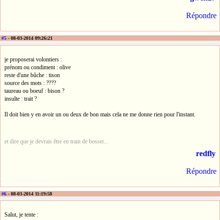
Répondre
#5
- 08-03-2014 09:26:21
je proposerai volontiers :
prénom ou condiment : olive
reste d'une bûche : tison
source des mots : ????
taureau ou boeuf : bison ?
insulte : trait ?
Il doit bien y en avoir un ou deux de bon mais cela ne me donne rien pour l'instant.
et dire que je devrais être en train de bosser...
redfly
Répondre
#6
- 08-03-2014 11:19:58
Salut, je tente :