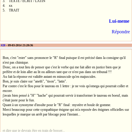
3. TEXTE / ECRIT / LATIN
4. xx
5. TRAIT
Lui-meme
Répondre
#20
- 09-03-2014 21:20:36
Bon, c'est "ester" sans prononcer le "R" final puisque il est précisé dans la consigne qu'il
n'est pas chimique.
Donc, on a tout lieu de penser que c'est le verbe qui me fait aller en justice bien que je
préfère et de loin aller au lit ou ailleurs tant que ce n'est pas dans un tribunal !!!
Au fait la réponse est validée autant en minuscule qu'en majuscules.
Bon, je suis claire sur "aneth", "tison", "latin".
Par contre c'est le flou pour le taureau en 1 lettre : je ne vois qu'omega qui pourrait coller et
encore.
j'avais bien pensé à "H" "hache" qui pourrait servir à transformer le taureau en boeuf, mais
c'était juste pour le fun.
Quant à un synonyme d'insulte pour le "R" final : mystère et boule de gomme.
Merci beaucoup pour cette sympathique énigme qui m'a reposée des énigmes officielles sur
lesquelles je marque un arrêt par blocage pour l'instant...
et dire que je devrais être en train de bosser...