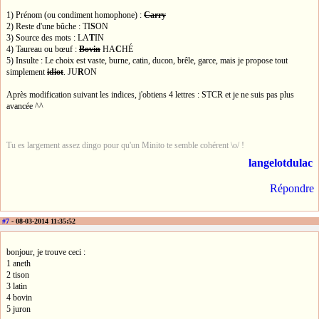
1) Prénom (ou condiment homophone) :
Carry
2) Reste d'une bûche : TI
S
ON
3) Source des mots : LA
T
IN
4) Taureau ou bœuf :
Bovin
HA
C
HÉ
5) Insulte : Le choix est vaste, burne, catin, ducon, brêle, garce, mais je propose tout
simplement
idiot
. JU
R
ON
Après modification suivant les indices, j'obtiens 4 lettres : STCR et je ne suis pas plus
avancée ^^
Tu es largement assez dingo pour qu'un Minito te semble cohérent \o/ !
langelotdulac
Répondre
#7
- 08-03-2014 11:35:52
bonjour, je trouve ceci :
1 aneth
2 tison
3 latin
4 bovin
5 juron