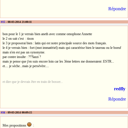
Répondre
#15
- 08-03-2014 21:00:11
bon pour le 1 je verrais bien aneth avec comme omophone Annette
le 2 on sait c'est : tison
le 3 je proposerai bien : latin qui est notre principale source des mots français.
le 4 je verrais bien : fort (mot immatériel) mais qui caractérise bien le taureau ou le boeuf
mais n'en est pas un synonyme.
par contre insulte : ???lazzi ?
mais je pense que j'en suis encore loin car les 3ème lettres me donneraient :ESTR...
et.... je sèche...mais je persévère....
et dire que je devrais être en train de bosser...
redfly
Répondre
#16
- 09-03-2014 00:09:15
Mes propositions
: