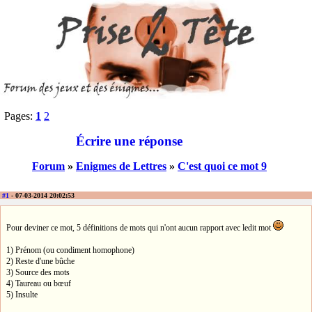
Pages:
1
2
Écrire une réponse
Forum
»
Enigmes de Lettres
»
C'est quoi ce mot 9
#1
- 07-03-2014 20:02:53
Pour deviner ce mot, 5 définitions de mots qui n'ont aucun rapport avec ledit mot
1) Prénom (ou condiment homophone)
2) Reste d'une bûche
3) Source des mots
4) Taureau ou bœuf
5) Insulte