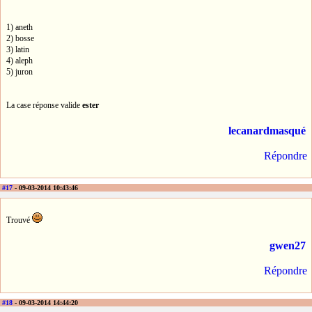
1) aneth
2) bosse
3) latin
4) aleph
5) juron
La case réponse valide
ester
lecanardmasqué
Répondre
#17
- 09-03-2014 10:43:46
Trouvé
gwen27
Répondre
#18
- 09-03-2014 14:44:20