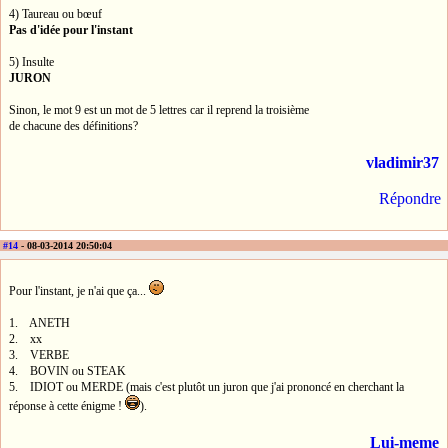
4) Taureau ou bœuf
Pas d'idée pour l'instant
5) Insulte
JURON
Sinon, le mot 9 est un mot de 5 lettres car il reprend la troisième
de chacune des définitions?
vladimir37
Répondre
#14
- 08-03-2014 20:50:04
Pour l'instant, je n'ai que ça...
1. ANETH
2. xx
3. VERBE
4. BOVIN ou STEAK
5. IDIOT ou MERDE (mais c'est plutôt un juron que j'ai prononcé en cherchant la
réponse à cette énigme !
).
Lui-meme