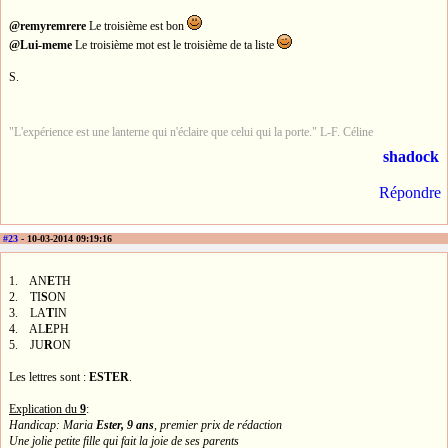
@remyremrere
Le troisième est bon
@Lui-meme
Le troisième mot est le troisième de ta liste
S.
"L'expérience est une lanterne qui n'éclaire que celui qui la porte." L-F. Céline
shadock
Répondre
#23
- 10-03-2014 09:19:16
1. AN
E
TH
2. TI
S
ON
3. LA
T
IN
4. AL
E
PH
5. JU
R
ON
Les lettres sont :
ESTER
.
Explication du
9
:
Handicap: Maria
Ester, 9 ans
, premier prix de rédaction
Une jolie petite fille qui fait la joie de ses parents