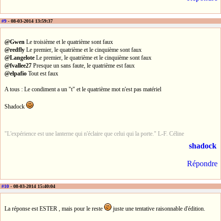
#9
- 08-03-2014 13:59:37
@Gwen
Le troisième et le quatrième sont faux
@redfly
Le premier, le quatrième et le cinquième sont faux
@Langelote
Le premier, le quatrième et le cinquième sont faux
@fvallee27
Presque un sans faute, le quatrième est faux
@elpafio
Tout est faux
A tous : Le condiment a un "t" et le quatrième mot n'est pas matériel
Shadock
"L'expérience est une lanterne qui n'éclaire que celui qui la porte." L-F. Céline
shadock
Répondre
#10
- 08-03-2014 15:40:04
La réponse est ESTER , mais pour le reste
juste une tentative raisonnable d'édition.