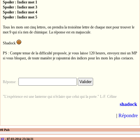
Spoiler : Indice mot 1
Spoiler : Indice mot 3
Spoiler : Indice mot 4
Spoiler : Indice mot 5
Tous les mots ont cinq lettres, on prendra la troisième lettre de chaque mot pour trouver le
mot 9 qui n'a rien de chimique. La réponse est en majuscule.
Shadock
PS : Compte tenue de la difficulté proposée, je vous laisse 120 heures, envoyez moi un MP
si vous bloquez, de toute manière je rajouterai des indices pour les mots les plus coriaces.
Réponse :
"L'expérience est une lanterne qui n'éclaire que celui qui la porte." L-F. Céline
shadock
|
Répondre
#0 Pub
#2
- 07-03-2014 23:34:31