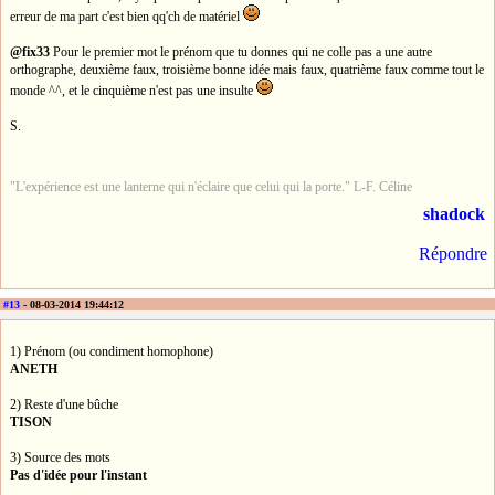
erreur de ma part c'est bien qq'ch de matériel
@fix33
Pour le premier mot le prénom que tu donnes qui ne colle pas a une autre
orthographe, deuxième faux, troisième bonne idée mais faux, quatrième faux comme tout le
monde ^^, et le cinquième n'est pas une insulte
S.
"L'expérience est une lanterne qui n'éclaire que celui qui la porte." L-F. Céline
shadock
Répondre
#13
- 08-03-2014 19:44:12
1) Prénom (ou condiment homophone)
ANETH
2) Reste d'une bûche
TISON
3) Source des mots
Pas d'idée pour l'instant