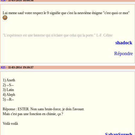
#24
- 11-03-2014 18:44:58
Lui meme sauf votre respect le 9 signifie que c'est la neuvième énigme "c'est quoi ce mot"
"L'expérience est une lanterne qui n'éclaire que celui qui la porte." L-F. Céline
shadock
Répondre
#25
- 11-03-2014 19:10:37
1) Aneth
2) --S--
3) Latin
4) Aleph
5) --R--
Réponse : ESTER. Non sans brute-force, je dois l'avouer.
Mais c'est pas une fonction en chimie, ça ?
Voilà voilà
SabanSuresh