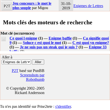
Jeu concours : le mot le
31-10-
Enigmes de Lettres
P2T
plus souple
par Migou
2019
Mots clés des moteurs de recherche
Mot clé (occurences)
Ce quoi l enigme
(1) —
Enigme baffie
(1) —
Ca signifie quoi
9
(1) —
Soluce c est quoi le mot
(1) —
C est quoi yn enigme?
(1) —
Je ne suis pas un steak qui je suis ?
(1) —
Enigme 33
baffie
(1) —
Aller à
P2T
basé sur PunBB
Screenshots par
Robothumb
© Copyright 2002–2005
Rickard Andersson
Tu n'es pas identifié sur Prise2tete :
s'identifier
.