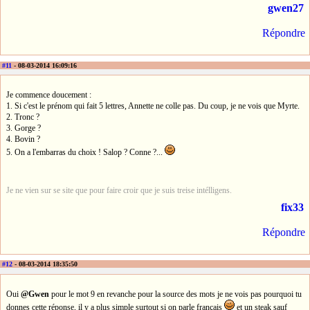
gwen27
Répondre
#11
- 08-03-2014 16:09:16
Je commence doucement :
1. Si c'est le prénom qui fait 5 lettres, Annette ne colle pas. Du coup, je ne vois que Myrte.
2. Tronc ?
3. Gorge ?
4. Bovin ?
5. On a l'embarras du choix ! Salop ? Conne ?...
Je ne vien sur se site que pour faire croir que je suis treise intélligens.
fix33
Répondre
#12
- 08-03-2014 18:35:50
Oui
@Gwen
pour le mot 9 en revanche pour la source des mots je ne vois pas pourquoi tu
donnes cette réponse, il y a plus simple surtout si on parle français
et un steak sauf