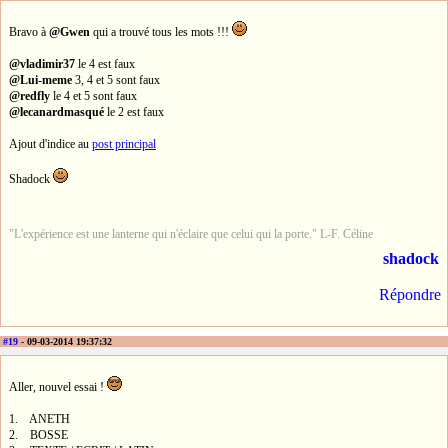
Bravo à
@Gwen
qui a trouvé tous les mots !!!
@vladimir37
le 4 est faux
@Lui-meme
3, 4 et 5 sont faux
@redfly
le 4 et 5 sont faux
@lecanardmasqué
le 2 est faux
Ajout d'indice au
post principal
Shadock
"L'expérience est une lanterne qui n'éclaire que celui qui la porte." L-F. Céline
shadock
Répondre
#19
- 09-03-2014 19:37:32
Aller, nouvel essai !
1. ANETH
2. BOSSE