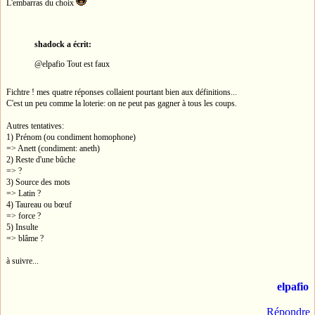
L'embarras du choix
shadock a écrit:
@elpafio Tout est faux
Fichtre ! mes quatre réponses collaient pourtant bien aux définitions...
C'est un peu comme la loterie: on ne peut pas gagner à tous les coups.
Autres tentatives:
1) Prénom (ou condiment homophone)
=> Anett (condiment: aneth)
2) Reste d'une bûche
=> ?
3) Source des mots
=> Latin ?
4) Taureau ou bœuf
=> force ?
5) Insulte
=> blâme ?
à suivre...
elpafio
Répondre