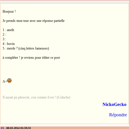
Bonjour !
Je prends mon tour avec une réponse partielle
1 : aneth
2 :
3 :
4 : bovin
5 : merde ? (cinq lettres fameuses)
à compléter ! je reviens pour éditer ce post
A+
Il aurait pu pleuvoir, con comme il est ! (Coluche)
NickoGecko
Répondre
#3
- 08-03-2014 01:59:33