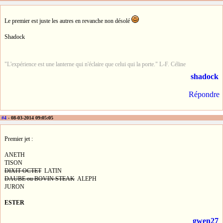
Le premier est juste les autres en revanche non désolé
Shadock
"L'expérience est une lanterne qui n'éclaire que celui qui la porte." L-F. Céline
shadock
Répondre
#4
- 08-03-2014 09:05:05
Premier jet :
ANETH
TISON
DIXIT OCTET
LATIN
DAUBE ou BOVIN STEAK
ALEPH
JURON
ESTER
gwen27