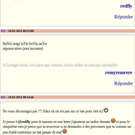
redfly
Répondre
#21
- 10-03-2014 00:32:00
HeNri neige laTin boVin auTre
réponse:nitve (mot inconnu)
Si la magie existe, c'est parce que certaines choses réelles ne sont pas rationnelles.
remyremrere
Répondre
#22
- 10-03-2014 00:54:46
Ne vous découragez pas !!! Allez oh on est pas sur ce site pour rien ici
Je pense à
@redfly
pour le taureau en une lettre j'ajouterai un indice demain
et pour le
cinquième mot je pense que tu trouveras si tu demandes à des personnes que tu connais un
peu d'aide extérieure ne fait jamais de mal