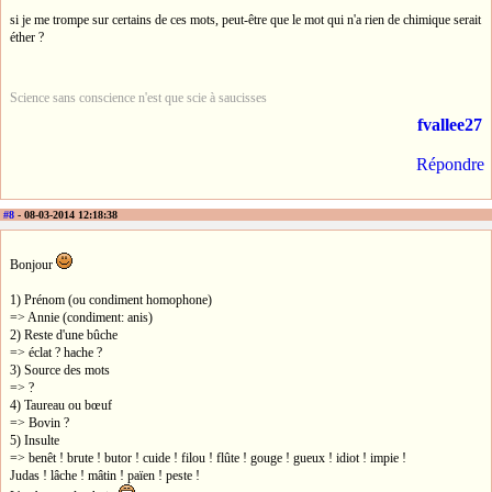
si je me trompe sur certains de ces mots, peut-être que le mot qui n'a rien de chimique serait
éther ?
Science sans conscience n'est que scie à saucisses
fvallee27
Répondre
#8
- 08-03-2014 12:18:38
Bonjour
1) Prénom (ou condiment homophone)
=> Annie (condiment: anis)
2) Reste d'une bûche
=> éclat ? hache ?
3) Source des mots
=> ?
4) Taureau ou bœuf
=> Bovin ?
5) Insulte
=> benêt ! brute ! butor ! cuide ! filou ! flûte ! gouge ! gueux ! idiot ! impie !
Judas ! lâche ! mâtin ! païen ! peste !