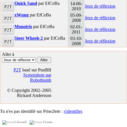
Quick Sand
par EfCeBa
14-06-
Jeux de réflexion
P2T
2010
xWung
par EfCeBa
05-09-
Jeux de réflexion
P2T
2008
Monotris
par EfCeBa
02-01-
Jeux de réflexion
P2T
2011
Steer Wheels 2
par EfCeBa
03-10-
Jeux de réflexion
P2T
2008
Aller à
P2T
basé sur PunBB
Screenshots par
Robothumb
© Copyright 2002–2005
Rickard Andersson
Tu n'es pas identifié sur Prise2tete :
s'identifier
.
Accueil
Forum