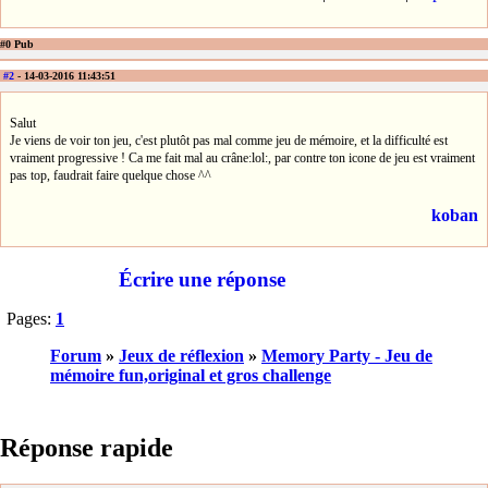
#0 Pub
#2
- 14-03-2016 11:43:51
Salut
Je viens de voir ton jeu, c'est plutôt pas mal comme jeu de mémoire, et la difficulté est
vraiment progressive ! Ca me fait mal au crâne:lol:, par contre ton icone de jeu est vraiment
pas top, faudrait faire quelque chose ^^
koban
Écrire une réponse
Pages:
1
Forum
»
Jeux de réflexion
»
Memory Party - Jeu de
mémoire fun,original et gros challenge
Réponse rapide