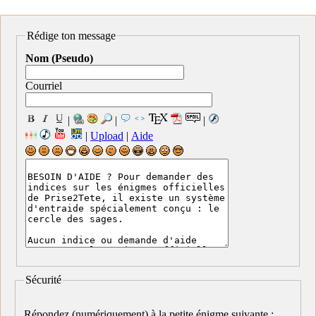
Rédige ton message
Nom (Pseudo)
Courriel
|
|
|
|
Upload
|
Aide
Sécurité
Répondez (numériquement) à la petite énigme suivante :