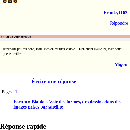
Franky1103
Répondre
#4
- 31-10-2019 08:03:30
Je ne vois pas ton bébé, mais le chien est bien visible. Chien entier d'ailleurs, avec pattes
queue oreilles.
Migou
Écrire une réponse
Pages:
1
Forum
»
Blabla
»
Voir des formes, des dessins dans des
images prises par satellite
Réponse rapide