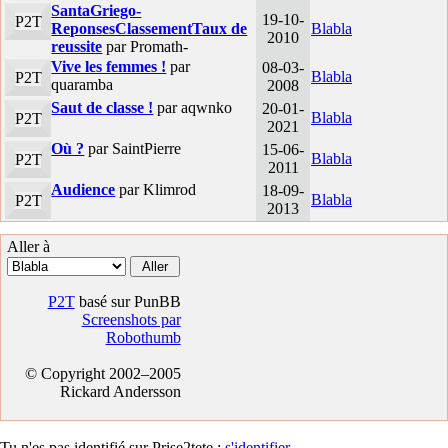
SantaGriego-
19-10-
P2T
ReponsesClassementTaux de
Blabla
2010
reussite
par Promath-
Vive les femmes !
par
08-03-
Blabla
P2T
quaramba
2008
Saut de classe !
par aqwnko
20-01-
Blabla
P2T
2021
Où ?
par SaintPierre
15-06-
Blabla
P2T
2011
Audience
par Klimrod
18-09-
Blabla
P2T
2013
Aller à
P2T
basé sur PunBB
Screenshots par
Robothumb
© Copyright 2002–2005
Rickard Andersson
Tu n'es pas identifié sur Prise2tete :
s'identifier
.