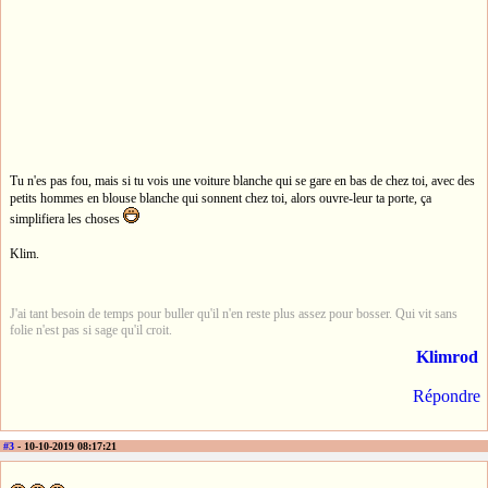
Tu n'es pas fou, mais si tu vois une voiture blanche qui se gare en bas de chez toi, avec des
petits hommes en blouse blanche qui sonnent chez toi, alors ouvre-leur ta porte, ça
simplifiera les choses
Klim.
J'ai tant besoin de temps pour buller qu'il n'en reste plus assez pour bosser. Qui vit sans
folie n'est pas si sage qu'il croit.
Klimrod
Répondre
#3
- 10-10-2019 08:17:21