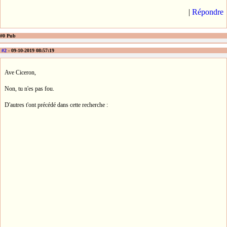
|
Répondre
#0 Pub
#2
- 09-10-2019 08:57:19
Ave Ciceron,
Non, tu n'es pas fou.
D'autres t'ont précédé dans cette recherche :