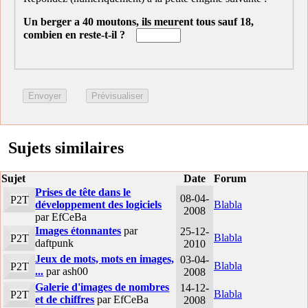
Un berger a 40 moutons, ils meurent tous sauf 18,
combien en reste-t-il ?
Sujets similaires
Sujet
Date
Forum
Prises de tête dans le
08-04-
P2T
développement des logiciels
Blabla
2008
par EfCeBa
Images étonnantes
par
25-12-
Blabla
P2T
daftpunk
2010
Jeux de mots, mots en images,
03-04-
Blabla
P2T
...
par ash00
2008
Galerie d'images de nombres
14-12-
Blabla
P2T
et de chiffres
par EfCeBa
2008