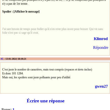
n'y a pas de 1er terme.
Spoiler : [Afficher le message]
J'ai tant besoin de temps pour buller qu'il n'en reste plus assez pour bosser. Qui vit sans
folie n'est pas si sage qu'il croit.
Klimrod
Répondre
#5
- 13-01-2024 18:10:21
C'est juste le nombre de caractères, mais tout compris (espaces et tirets inclus)
Et donc 101 1284.
Mais oui, les spoilers sont juste polluants pour peu d'utilité.
gwen27
Écrire une réponse
Pages:
1