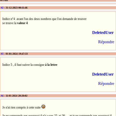
#0 Pub
#2
- 31-12-2023 00:11:46
Indice n°4 avant l'un des deux nombres que l'on demande de trouver
se trouve la
valeur 4
DeletedUser
Répondre
#3
- 01-01-2024 19:47:33
Indice 5 , il faut suivre la consigne
à la lettre
DeletedUser
Répondre
#4
- 11-01-2024 20:20:02
Je n'ai rien compris à cette suite
Je ne comprends pas pourquoi il n'y a pas 25, ni 36, ... et je ne comprends pas pourquoi il