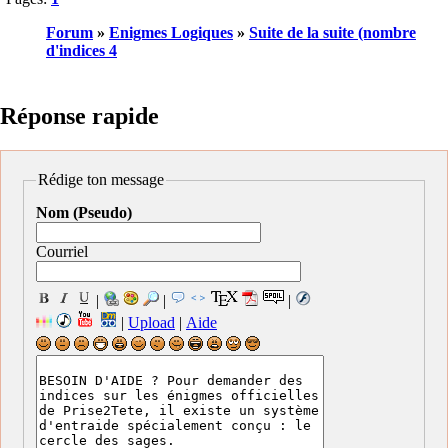
Forum
»
Enigmes Logiques
»
Suite de la suite (nombre
d'indices 4
Réponse rapide
Rédige ton message
Nom (Pseudo)
Courriel
|
|
|
|
Upload
|
Aide