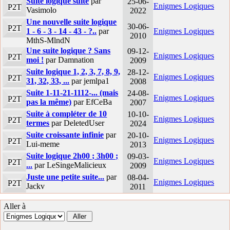
Suite logique suite
par
25-06-
Enigmes Logiques
P2T
Vasimolo
2022
Une nouvelle suite logique
30-06-
P2T
1 - 6 - 3 - 14 - 43 - ?..
par
Enigmes Logiques
2010
MthS-MlndN
Une suite logique ? Sans
09-12-
Enigmes Logiques
P2T
moi !
par Damnation
2009
Suite logique 1, 2, 3, 7, 8, 9,
28-12-
Enigmes Logiques
P2T
31, 32, 33, ...
par jemlpa1
2008
Suite 1-11-21-1112-... (mais
24-08-
Enigmes Logiques
P2T
pas la même)
par EfCeBa
2007
Suite à compléter de 10
10-10-
Enigmes Logiques
P2T
termes
par DeletedUser
2024
Suite croissante infinie
par
20-10-
Enigmes Logiques
P2T
Lui-meme
2013
Suite logique 2h00 ; 3h00 ;
09-03-
Enigmes Logiques
P2T
...
par LeSingeMalicieux
2009
Juste une petite suite...
par
08-04-
Enigmes Logiques
P2T
Jackv
2011
Aller à