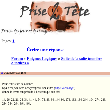
Pages:
1
Écrire une réponse
Forum
»
Enigmes Logiques
»
Suite de la suite (nombre
d'indices 4
#1
- 30-12-2023 01:47:08
Pour cette suite de nombre,
(
qui n'est pas dans l'encyclopédie des suites (
https://oeis.org/
)
donne le terme qui précède 14 et celui qui suit 494
14, 26, 22, 21, 24, 34, 41, 44, 54, 74, 83, 84, 144, 94, 174, 183, 184, 244, 194, 274, 283,
284, 384, 294, 394, 494,