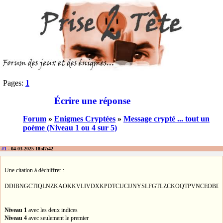
Pages:
1
Écrire une réponse
Forum
»
Enigmes Cryptées
»
Message crypté ... tout un
poème (Niveau 1 ou 4 sur 5)
#1
- 04-03-2025 18:47:42
Une citation à déchiffrer :
DDIBNGCTIQLNZKAOKKVLIVDXKPDTCUCIJNYSLFGTLZCKOQTPVNCEOBD
Niveau 1
avec les deux indices
Niveau 4
avec seulement le premier