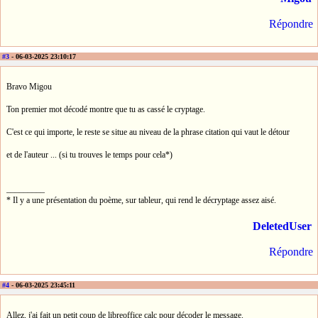
Répondre
#3
- 06-03-2025 23:10:17
Bravo Migou
Ton premier mot décodé montre que tu as cassé le cryptage.
C'est ce qui importe, le reste se situe au niveau de la phrase citation qui vaut le détour
et de l'auteur ... (si tu trouves le temps pour cela*)
_________
* Il y a une présentation du poème, sur tableur, qui rend le décryptage assez aisé.
DeletedUser
Répondre
#4
- 06-03-2025 23:45:11
Allez, j'ai fait un petit coup de libreoffice calc pour décoder le message.