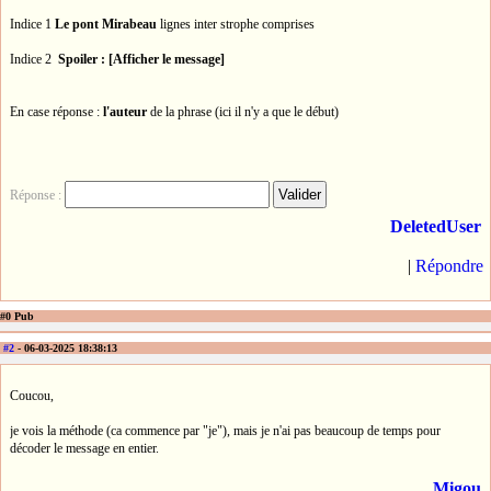
Indice 1
Le pont Mirabeau
lignes inter strophe comprises
Indice 2
Spoiler : [Afficher le message]
En case réponse :
l'auteur
de la phrase (ici il n'y a que le début)
Réponse :
DeletedUser
|
Répondre
#0 Pub
#2
- 06-03-2025 18:38:13
Coucou,
je vois la méthode (ca commence par "je"), mais je n'ai pas beaucoup de temps pour
décoder le message en entier.
Migou