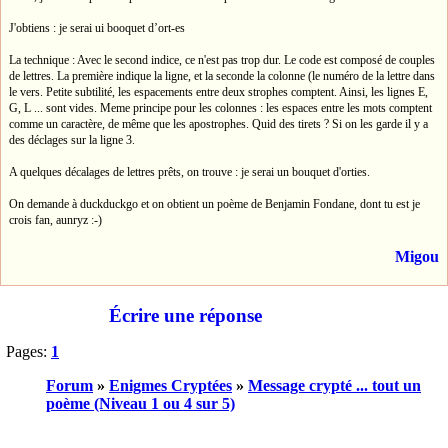
J'obtiens : je serai ui booquet d’ort-es
La technique : Avec le second indice, ce n'est pas trop dur. Le code est composé de couples
de lettres. La première indique la ligne, et la seconde la colonne (le numéro de la lettre dans
le vers. Petite subtilité, les espacements entre deux strophes comptent. Ainsi, les lignes E,
G, L ... sont vides. Meme principe pour les colonnes : les espaces entre les mots comptent
comme un caractère, de même que les apostrophes. Quid des tirets ? Si on les garde il y a
des déclages sur la ligne 3.
A quelques décalages de lettres prêts, on trouve : je serai un bouquet d'orties.
On demande à duckduckgo et on obtient un poème de Benjamin Fondane, dont tu est je
crois fan, aunryz :-)
Migou
Écrire une réponse
Pages:
1
Forum
»
Enigmes Cryptées
»
Message crypté ... tout un
poème (Niveau 1 ou 4 sur 5)