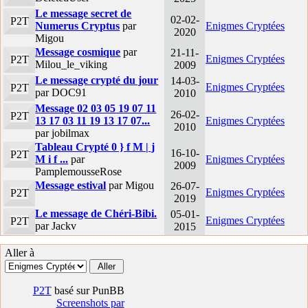
Le message secret de
02-02-
P2T
Numerus Cryptus
par
Enigmes Cryptées
2020
Migou
Message cosmique
par
21-11-
Enigmes Cryptées
P2T
Milou_le_viking
2009
Le message crypté du jour
14-03-
Enigmes Cryptées
P2T
par DOC91
2010
Message 02 03 05 19 07 11
26-02-
P2T
13 17 03 11 19 13 17 07...
Enigmes Cryptées
2010
par jobilmax
Tableau Crypté 0 } f M | j
16-10-
P2T
M i f ...
par
Enigmes Cryptées
2009
PamplemousseRose
Message estival
par Migou
26-07-
Enigmes Cryptées
P2T
2019
Le message de Chéri-Bibi.
05-01-
Enigmes Cryptées
P2T
par Jackv
2015
Aller à
P2T
basé sur PunBB
Screenshots par