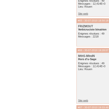
Enigmes résolues : 49
Messages : 12,414E+3
Lieu: Rouen
Site web
#65
- 30-07-2010 18:50:18
FRiZMOUT
Verbicruciste binairien
Enigmes résolues : 49
Messages : 2218
#66
- 30-07-2010 19:28:07
MthS-MlndN
Hors d'u-Sage
Enigmes résolues : 49
Messages : 12,414E+3
Lieu: Rouen
Site web
#67
- 30-07-2010 19:33:46