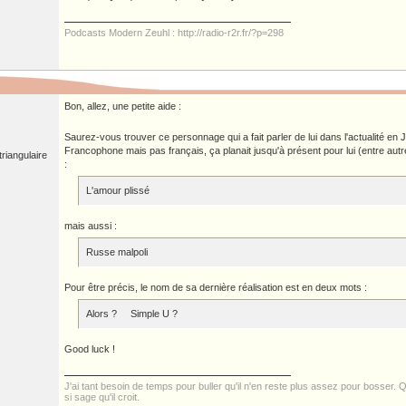
Podcasts Modern Zeuhl : http://radio-r2r.fr/?p=298
Bon, allez, une petite aide :
Saurez-vous trouver ce personnage qui a fait parler de lui dans l'actualité en J
Francophone mais pas français, ça planait jusqu'à présent pour lui (entre autre
riangulaire
:
L'amour plissé
mais aussi :
Russe malpoli
Pour être précis, le nom de sa dernière réalisation est en deux mots :
Alors ? Simple U ?
Good luck !
J'ai tant besoin de temps pour buller qu'il n'en reste plus assez pour bosser. Qu
si sage qu'il croit.