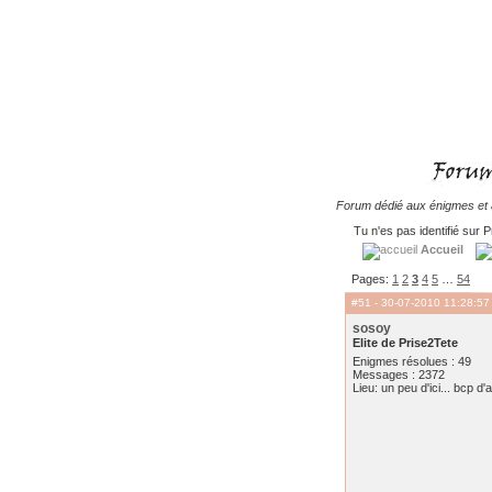
Forum dédié aux énigmes et à
Tu n'es pas identifié sur P
Accueil
Pages:
1
2
3
4
5
…
54
#51
- 30-07-2010 11:28:57
sosoy
Elite de Prise2Tete
Enigmes résolues : 49
Messages : 2372
Lieu: un peu d'ici... bcp d'a