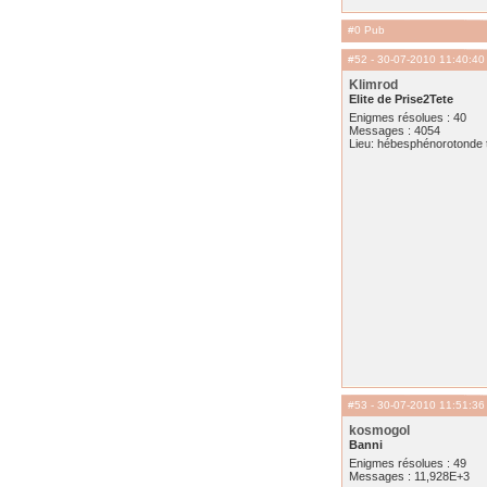
#0 Pub
#52
- 30-07-2010 11:40:40
Klimrod
Elite de Prise2Tete
Enigmes résolues : 40
Messages : 4054
Lieu: hébesphénorotonde t
#53
- 30-07-2010 11:51:36
kosmogol
Banni
Enigmes résolues : 49
Messages : 11,928E+3