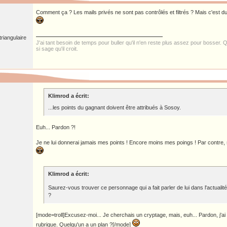
Comment ça ? Les mails privés ne sont pas contrôlés et filtrés ? Mais c'est du n
riangulaire
J'ai tant besoin de temps pour buller qu'il n'en reste plus assez pour bosser. Qu
si sage qu'il croit.
Klimrod a écrit:
...les points du gagnant doivent être attribués à Sosoy.
Euh... Pardon ?!
Je ne lui donnerai jamais mes points ! Encore moins mes poings ! Par contre, 
Klimrod a écrit:
Saurez-vous trouver ce personnage qui a fait parler de lui dans l'actualité
?
[mode=troll]Excusez-moi... Je cherchais un cryptage, mais, euh... Pardon, j'a
rubrique. Quelqu'un a un plan ?[/mode]