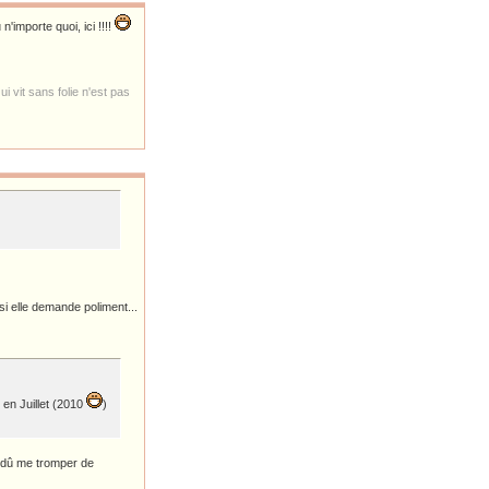
'importe quoi, ici !!!!
i vit sans folie n'est pas
si elle demande poliment...
 en Juillet (2010
)
i dû me tromper de