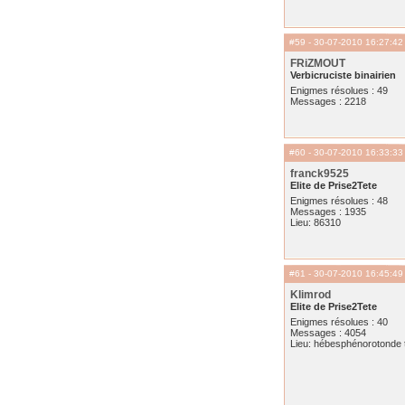
#59
- 30-07-2010 16:27:42
FRiZMOUT
Verbicruciste binairien
Enigmes résolues : 49
Messages : 2218
#60
- 30-07-2010 16:33:33
franck9525
Elite de Prise2Tete
Enigmes résolues : 48
Messages : 1935
Lieu: 86310
#61
- 30-07-2010 16:45:49
Klimrod
Elite de Prise2Tete
Enigmes résolues : 40
Messages : 4054
Lieu: hébesphénorotonde t