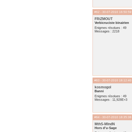
#62
- 30-07-2010 16:50:59
FRiZMOUT
Verbicruciste binairien
Enigmes résolues : 49
Messages : 2218
#63
- 30-07-2010 18:12:40
kosmogol
Banni
Enigmes résolues : 49
Messages : 11,928E+3
#64
- 30-07-2010 18:35:38
MthS-MlndN
Hors d'u-Sage