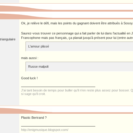
Ok, je relève le défi, mais les points du gagnant doivent être attribués à Sosoy
Saurez-vous trouver ce personnage qui a fait parler de lui dans l'actualité en J
Francophone mais pas français, ça planait jusqu'à présent pour lui (entre autr
riangulaire
L'amour plissé
mais aussi :
Russe malpoli
Good luck !
J'ai tant besoin de temps pour buller qu'il n'en reste plus assez pour bosser. Qu
si sage qu'il croit.
Plastic Bertrand ?
http://enigmusique.blogspot.com/