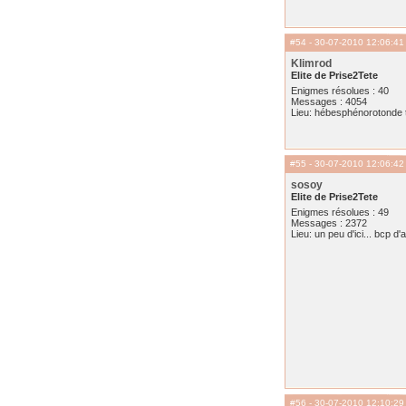
#54
- 30-07-2010 12:06:41
Klimrod
Elite de Prise2Tete
Enigmes résolues : 40
Messages : 4054
Lieu: hébesphénorotonde t
#55
- 30-07-2010 12:06:42
sosoy
Elite de Prise2Tete
Enigmes résolues : 49
Messages : 2372
Lieu: un peu d'ici... bcp d'a
#56
- 30-07-2010 12:10:29