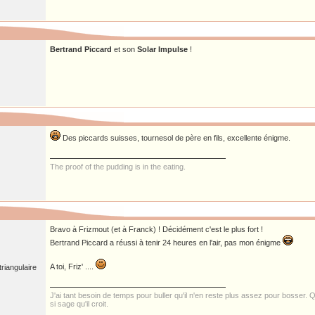
Bertrand Piccard
et son
Solar Impulse
!
Des piccards suisses, tournesol de père en fils, excellente énigme.
The proof of the pudding is in the eating.
Bravo à Frizmout (et à Franck) ! Décidément c'est le plus fort !
Bertrand Piccard a réussi à tenir 24 heures en l'air, pas mon énigme
A toi, Friz' ....
riangulaire
J'ai tant besoin de temps pour buller qu'il n'en reste plus assez pour bosser. Qu
si sage qu'il croit.