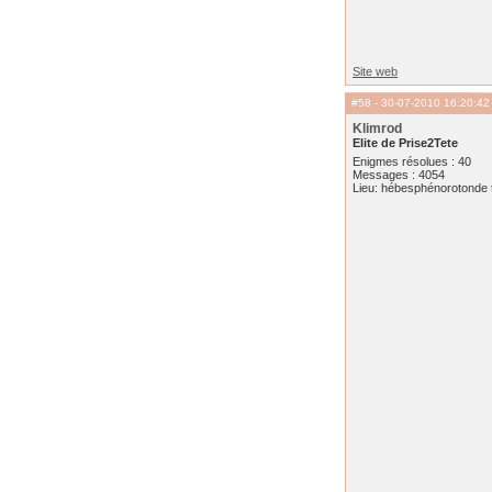
Site web
#58
- 30-07-2010 16:20:42
Klimrod
Elite de Prise2Tete
Enigmes résolues : 40
Messages : 4054
Lieu: hébesphénorotonde t