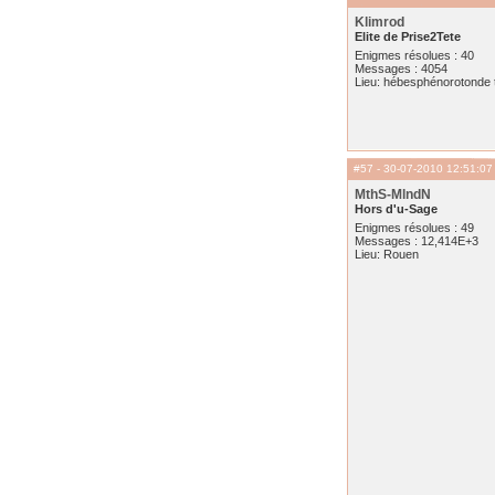
Klimrod
Elite de Prise2Tete
Enigmes résolues : 40
Messages : 4054
Lieu: hébesphénorotonde t
#57
- 30-07-2010 12:51:07
MthS-MlndN
Hors d'u-Sage
Enigmes résolues : 49
Messages : 12,414E+3
Lieu: Rouen