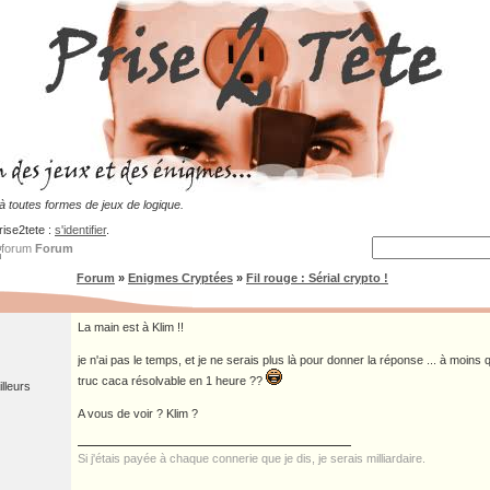
 toutes formes de jeux de logique.
rise2tete :
s'identifier
.
Forum
Forum
»
Enigmes Cryptées
»
Fil rouge : Sérial crypto !
La main est à Klim !!
je n'ai pas le temps, et je ne serais plus là pour donner la réponse ... à moins 
truc caca résolvable en 1 heure ??
illeurs
A vous de voir ? Klim ?
Si j'étais payée à chaque connerie que je dis, je serais milliardaire.