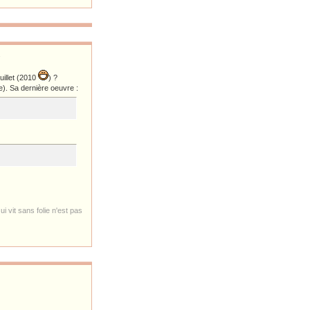
.
uillet (2010
) ?
e). Sa dernière oeuvre :
i vit sans folie n'est pas