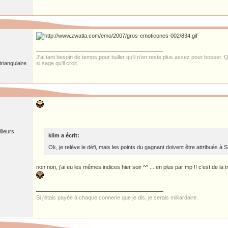
J'ai tant besoin de temps pour buller qu'il n'en reste plus assez pour bosser. Qu
riangulaire
si sage qu'il croit.
illeurs
klim a écrit:
Ok, je relève le défi, mais les points du gagnant doivent être attribués à 
non non, j'ai eu les mêmes indices hier soir ^^ ... en plus par mp !! c'est de la t
Si j'étais payée à chaque connerie que je dis, je serais milliardaire.