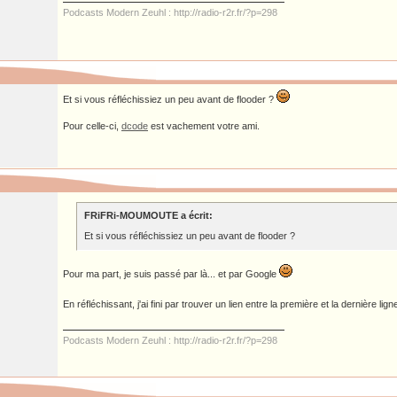
Podcasts Modern Zeuhl : http://radio-r2r.fr/?p=298
Et si vous réfléchissiez un peu avant de flooder ?
Pour celle-ci,
dcode
est vachement votre ami.
FRiFRi-MOUMOUTE a écrit:
Et si vous réfléchissiez un peu avant de flooder ?
Pour ma part, je suis passé par là... et par Google
En réfléchissant, j'ai fini par trouver un lien entre la première et la dernière lig
Podcasts Modern Zeuhl : http://radio-r2r.fr/?p=298