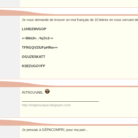
Je vous demande de trouver un mot français de 10 lettres en vous servant de
LUHDZMVGOP
<~9N4JI<_-%j7n3~>
TFRGQVZIUFpHRw==
OGUZESKATT
KSEZUGOYFF
INTROUVABL
http://enigmusique.blogspot.com/
Je pensais à GÉPACOMPRI, pour ma part...