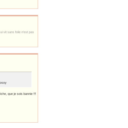
i vit sans folie n'est pas
Sosoy
riche, que je sois bannie !!!