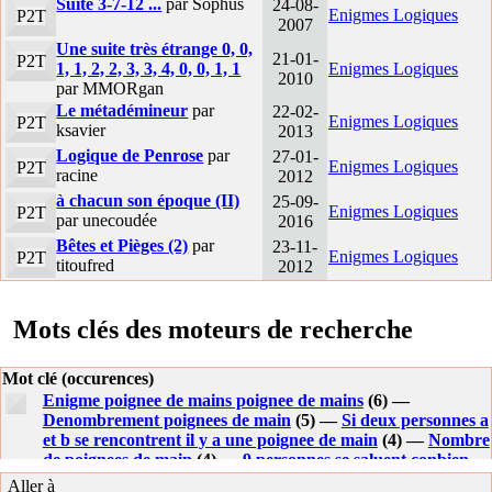
Suite 3-7-12 ...
par Sophus
24-08-
Enigmes Logiques
P2T
2007
Une suite très étrange 0, 0,
21-01-
P2T
1, 1, 2, 2, 3, 3, 4, 0, 0, 1, 1
Enigmes Logiques
2010
par MMORgan
Le métadémineur
par
22-02-
Enigmes Logiques
P2T
ksavier
2013
Logique de Penrose
par
27-01-
Enigmes Logiques
P2T
racine
2012
à chacun son époque (II)
25-09-
Enigmes Logiques
P2T
par unecoudée
2016
Bêtes et Pièges (2)
par
23-11-
Enigmes Logiques
P2T
titoufred
2012
Mots clés des moteurs de recherche
Mot clé (occurences)
Enigme poignee de mains poignee de mains
(6) —
Denombrement poignees de main
(5) —
Si deux personnes a
et b se rencontrent il y a une poignee de main
(4) —
Nombre
de poignees de main
(4) —
9 personnes se saluent conbien
de poignet de main
(3) —
36 poignees de mains serrees
Aller à