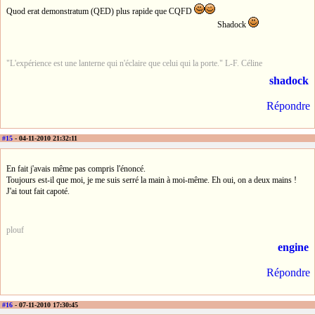
Quod erat demonstratum (QED) plus rapide que CQFD
Shadock
"L'expérience est une lanterne qui n'éclaire que celui qui la porte." L-F. Céline
shadock
Répondre
#15
- 04-11-2010 21:32:11
En fait j'avais même pas compris l'énoncé.
Toujours est-il que moi, je me suis serré la main à moi-même. Eh oui, on a deux mains !
J'ai tout fait capoté.
plouf
engine
Répondre
#16
- 07-11-2010 17:30:45