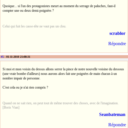
Quoique... si l'un des protagonistes meurt au moment du serrage de paluches, faut-il
compter une ou deux demi-poignées ?
Celui qui fuit les casse-tête ne vaut pas un clou.
scrablor
Répondre
#5
- 01-11-2010 21:08:31
Si moi et mon voisin du dessus allons serrer la pince de notre nouvelle voisine du dessous
(une vraie bombe d'ailleurs) nous aurons alors fait une poignées de main chacun à un
nombre impair de personne.
C'est cela ou je n'ai rien compris ?
Quand on ne sait rien, on peut tout de même trouver des choses, avec de l'imagination.
[Boris Vian]
Seanbateman
Répondre