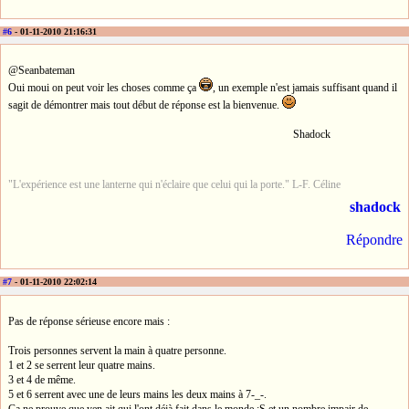
#6
- 01-11-2010 21:16:31
@Seanbateman
Oui moui on peut voir les choses comme ça
, un exemple n'est jamais suffisant quand il
sagit de démontrer mais tout début de réponse est la bienvenue.
Shadock
"L'expérience est une lanterne qui n'éclaire que celui qui la porte." L-F. Céline
shadock
Répondre
#7
- 01-11-2010 22:02:14
Pas de réponse sérieuse encore mais :
Trois personnes servent la main à quatre personne.
1 et 2 se serrent leur quatre mains.
3 et 4 de même.
5 et 6 serrent avec une de leurs mains les deux mains à 7-_-.
Ca ne prouve que yen ait qui l'ont déjà fait dans le monde :S et un nombre impair de