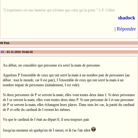
"L'expérience est une lanterne qui n'éclaire que celui qui la porte." L-F. Céline
shadock
|
Répondre
#0 Pub
#2
- 01-11-2010 19:46:18
Au début, on considère que personne n'a serré la main de personne.
Appelons P l'ensemble de ceux qui ont serré la main à un nombre pair de personnes (au
début : tout le monde, car 0 est pair), I l'ensemble de ceux qui ont serré la main à un
nombre impair de personnes (initialement, I est vide).
Si deux personnes de P se serrent la main, elles vont toutes deux dans I. Si deux personnes
de I se serrent la main, elles vont toutes deux dans P. Si une personne de I et une personne
de P se serrent la main, elles échangent leurs places. Dans tous les cas, la parité du cardinal
de P et celle du cardinal de I restent les mêmes.
Vu que le cardinal de I était au départ 0, il sera toujours pair.
Jusqu'au moment où quelqu'un de I meurt, et là t'as l'air idiot