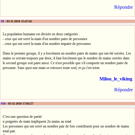
Répondre
#9
- 03-11-2010 15:47:45
La population humaine est divisée en deux catégories :
- ceux qui ont serré la main d'un nombre paire de personnes
- ceux qui ont serré la main d'un nombre impaire de personnes
Dans le premier groupe, il y a forcément un nombre paire de mains qui ont été serrées. Les
mains se serrant toujours par deux, il faut forcément que le nombre de mains serrées dans
le second groupe soit paire aussi. Ce n'est possible que s'il comporte un nombre paire de
personne. Sans quoi une main se retrouve toute seul, et ça c'est triste.
Milou_le_viking
Répondre
#10
- 03-11-2010 17:05:57
C'est une question de parité.
n poignées de main impliquent 2n mains au total
Les personnes qui ont serré un nombre pair de fois contribuent pour un nombre de mains
total pair.