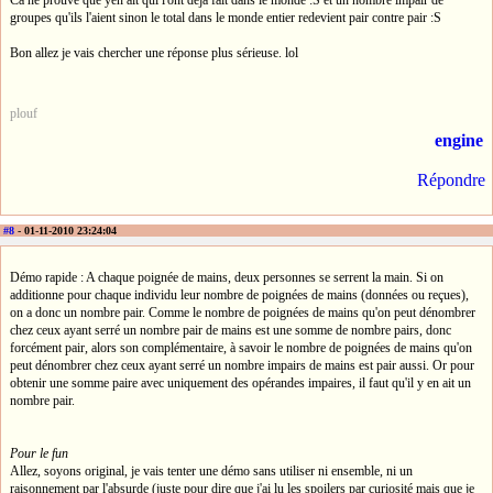
groupes qu'ils l'aient sinon le total dans le monde entier redevient pair contre pair :S
Bon allez je vais chercher une réponse plus sérieuse. lol
plouf
engine
Répondre
#8
- 01-11-2010 23:24:04
Démo rapide : A chaque poignée de mains, deux personnes se serrent la main. Si on
additionne pour chaque individu leur nombre de poignées de mains (données ou reçues),
on a donc un nombre pair. Comme le nombre de poignées de mains qu'on peut dénombrer
chez ceux ayant serré un nombre pair de mains est une somme de nombre pairs, donc
forcément pair, alors son complémentaire, à savoir le nombre de poignées de mains qu'on
peut dénombrer chez ceux ayant serré un nombre impairs de mains est pair aussi. Or pour
obtenir une somme paire avec uniquement des opérandes impaires, il faut qu'il y en ait un
nombre pair.
Pour le fun
Allez, soyons original, je vais tenter une démo sans utiliser ni ensemble, ni un
raisonnement par l'absurde (juste pour dire que j'ai lu les spoilers par curiosité mais que je