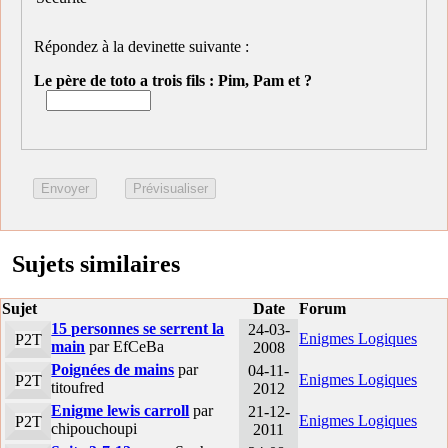
Répondez à la devinette suivante :
Le père de toto a trois fils : Pim, Pam et ?
Sujets similaires
Sujet
Date
Forum
15 personnes se serrent la
24-03-
Enigmes Logiques
P2T
main
par EfCeBa
2008
Poignées de mains
par
04-11-
Enigmes Logiques
P2T
titoufred
2012
Enigme lewis carroll
par
21-12-
Enigmes Logiques
P2T
chipouchoupi
2011