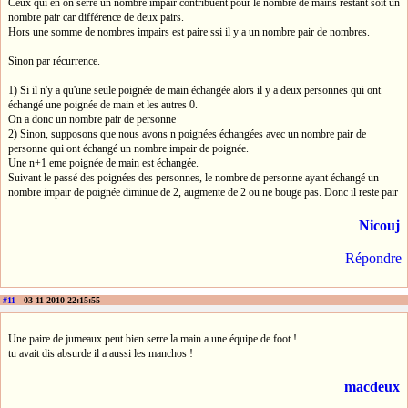
Ceux qui en on serré un nombre impair contribuent pour le nombre de mains restant soit un
nombre pair car différence de deux pairs.
Hors une somme de nombres impairs est paire ssi il y a un nombre pair de nombres.
Sinon par récurrence.
1) Si il n'y a qu'une seule poignée de main échangée alors il y a deux personnes qui ont
échangé une poignée de main et les autres 0.
On a donc un nombre pair de personne
2) Sinon, supposons que nous avons n poignées échangées avec un nombre pair de
personne qui ont échangé un nombre impair de poignée.
Une n+1 eme poignée de main est échangée.
Suivant le passé des poignées des personnes, le nombre de personne ayant échangé un
nombre impair de poignée diminue de 2, augmente de 2 ou ne bouge pas. Donc il reste pair
Nicouj
Répondre
#11
- 03-11-2010 22:15:55
Une paire de jumeaux peut bien serre la main a une équipe de foot !
tu avait dis absurde il a aussi les manchos !
macdeux