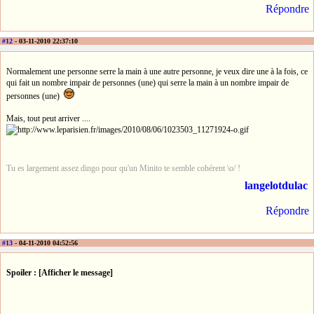
Répondre
#12
- 03-11-2010 22:37:10
Normalement une personne serre la main à une autre personne, je veux dire une à la fois, ce
qui fait un nombre impair de personnes (une) qui serre la main à un nombre impair de
personnes (une)
Mais, tout peut arriver ....
Tu es largement assez dingo pour qu'un Minito te semble cohérent \o/ !
langelotdulac
Répondre
#13
- 04-11-2010 04:52:56
Spoiler : [Afficher le message]