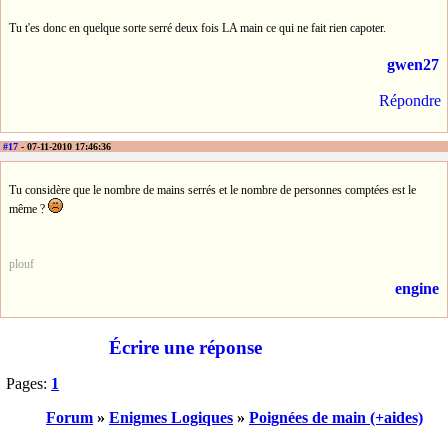
Tu t'es donc en quelque sorte serré deux fois LA main ce qui ne fait rien capoter.
gwen27
Répondre
#17
- 07-11-2010 17:46:36
Tu considère que le nombre de mains serrés et le nombre de personnes comptées est le
même ?
plouf
engine
Écrire une réponse
Pages:
1
Forum
»
Enigmes Logiques
»
Poignées de main (+aides)