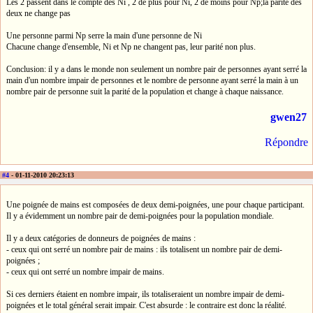
Les 2 passent dans le compte des Ni , 2 de plus pour Ni, 2 de moins pour Np;la parité des
deux ne change pas
Une personne parmi Np serre la main d'une personne de Ni
Chacune change d'ensemble, Ni et Np ne changent pas, leur parité non plus.
Conclusion: il y a dans le monde non seulement un nombre pair de personnes ayant serré la
main d'un nombre impair de personnes et le nombre de personne ayant serré la main à un
nombre pair de personne suit la parité de la population et change à chaque naissance.
gwen27
Répondre
#4
- 01-11-2010 20:23:13
Une poignée de mains est composées de deux demi-poignées, une pour chaque participant.
Il y a évidemment un nombre pair de demi-poignées pour la population mondiale.
Il y a deux catégories de donneurs de poignées de mains :
- ceux qui ont serré un nombre pair de mains : ils totalisent un nombre pair de demi-
poignées ;
- ceux qui ont serré un nombre impair de mains.
Si ces derniers étaient en nombre impair, ils totaliseraient un nombre impair de demi-
poignées et le total général serait impair. C'est absurde : le contraire est donc la réalité.