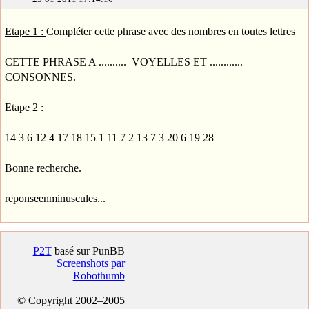
Etape 1 :
Compléter cette phrase avec des nombres en toutes lettres
CETTE PHRASE A .......... VOYELLES ET ............
CONSONNES.
Etape 2 :
14 3 6 12 4 17 18 15 1 11 7 2 13 7 3 20 6 19 28
Bonne recherche.
reponseenminuscules...
P2T
basé sur PunBB
Screenshots par
Robothumb
© Copyright 2002–2005