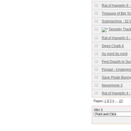
Rat of Hamelin 6 -
Treasure of Big T
Submachine : 32 
Tanooky Trac
Rat of Hamelin 5 -
Deep Chalk 4
Au nord du nord
Find Dwarfs in S
Flopad - Undergro
Save Pirate Bunn
Nevermore 3
Rat of Hamelin 4 -
Pages:
1
2
3
4
…
23
Aller à