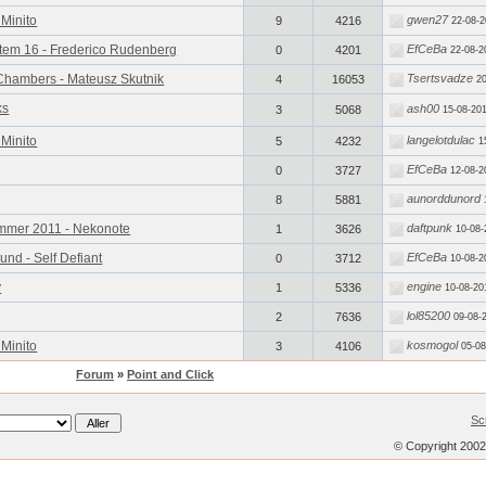
 Minito
gwen27
9
4216
22-08-2
otem 16 - Frederico Rudenberg
EfCeBa
0
4201
22-08-2
Chambers - Mateusz Skutnik
Tsertsvadze
4
16053
20
ks
ash00
3
5068
15-08-201
 Minito
langelotdulac
5
4232
1
EfCeBa
0
3727
12-08-2
aunorddunord
8
5881
ummer 2011 - Nekonote
daftpunk
1
3626
10-08-
und - Self Defiant
EfCeBa
0
3712
10-08-2
y
engine
1
5336
10-08-20
lol85200
2
7636
09-08-
 Minito
kosmogol
3
4106
05-08
Forum
»
Point and Click
Sc
© Copyright 200