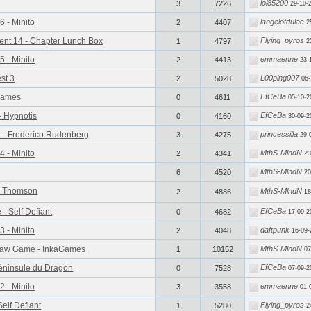
lol85200
3
7226
29-10-
6 - Minito
langelotdulac
2
4407
2
ent 14 - Chapter Lunch Box
Flying_pyros
1
4797
2
5 - Minito
emmaenne
2
4413
23-
st 3
L00ping007
2
5028
06-
lGames
EfCeBa
0
4611
05-10-2
- Hypnotis
EfCeBa
0
4160
30-09-2
 - Frederico Rudenberg
princessilla
3
4275
29-
4 - Minito
MthS-MlndN
2
4341
23
MthS-MlndN
6
4520
20
ke Thomson
MthS-MlndN
2
4886
18
- Self Defiant
EfCeBa
0
4682
17-09-2
3 - Minito
daftpunk
2
4048
16-09-
aw Game - InkaGames
MthS-MlndN
1
10152
07
 Péninsule du Dragon
EfCeBa
0
7528
07-09-2
2 - Minito
emmaenne
3
3558
01-
Self Defiant
Flying_pyros
1
5280
2