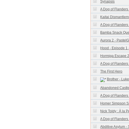
Synapsis
A Dog of Flanders 
Kaitai Dismantlem
A Dog of Flanders 
Bamba Snack Que
Aurora 2 - Paste
Hood - Episode 1 
Hormiga Escape 2
A Dog of Flanders 
The First Hero
Brother - Lu
Abandoned Castle 
A Dog of Flanders 
Homer Simpson S
Nick Toldy : À la
A Dog of Flanders 
Abditive Asylum - 