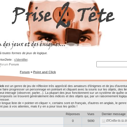
 toutes formes de jeux de logique.
rise2tete :
s'identifier
.
Forum
Forum
»
Point and Click
ick
est un genre de jeu de réflexion très apprécié des amateurs d'énigmes et de jeu d'aventur
e faire progresser un personnage en pointant et cliquant avec la souris sur les objets, des l
peut interagir (observer, parler...). La plupart des jeux fonctionnent sur un système de quête 
roposés se trouvent généralement des indices et des objets qui, par un raisonnement logiqu
resser.
ongue liste de « pointer-et-cliquer », certains sont en français, d'autres en anglais, le genre
t pas à vos attentes, mais il y en a pour tous les goûts !
Réponses
Vues
Dernier message
EfCeBa
0
5690
01-11-2