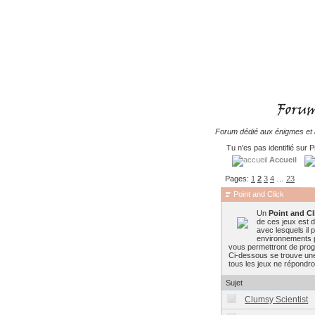
Forum dédié aux énigmes et à
Tu n'es pas identifié sur P
Accueil
Pages:
1
2
3
4
…
23
Point and Click
Un
Point and Cl
de ces jeux est d
avec lesquels il 
environnements p
vous permettront de prog
Ci-dessous se trouve une l
tous les jeux ne répondron
Sujet
Clumsy Scientist