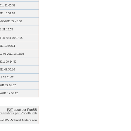
011 22:05:58
011 10:51:28
-08-2011 22:40:30
1 21:15:55
5-08-2011 00:27:05
011 13:09:14
10-08-2011 17:15:02
2011 09:14:52
011 08:56:16
11 02:51:07
2011 22:01:57
-2011 17:58:12
P2T
basé sur PunBB
reenshots par Robothumb
2–2005 Rickard Andersson