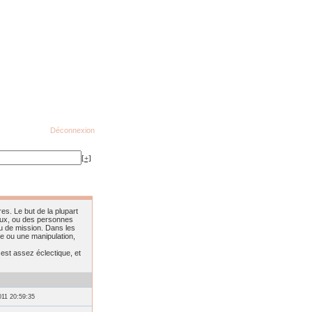
Déconnexion
[+]
es. Le but de la plupart
ieux, ou des personnes
ou de mission. Dans les
e ou une manipulation,
 est assez éclectique, et
011 20:59:35