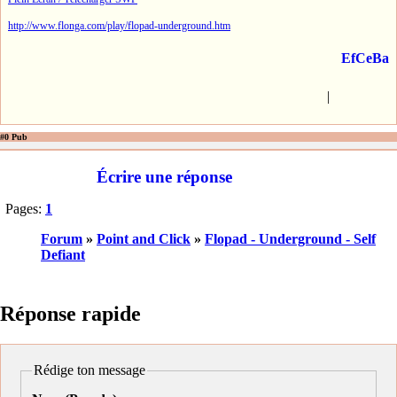
http://www.flonga.com/play/flopad-underground.htm
EfCeBa
|
#0 Pub
Écrire une réponse
Pages:
1
Forum
»
Point and Click
»
Flopad - Underground - Self
Defiant
Réponse rapide
Rédige ton message