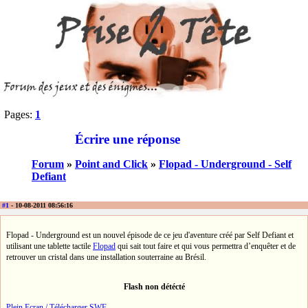
Pages:
1
Écrire une réponse
Forum
»
Point and Click
»
Flopad - Underground - Self
Defiant
#1
- 10-08-2011 08:56:16
Flopad - Underground est un nouvel épisode de ce jeu d'aventure créé par Self Defiant et
utilisant une tablette tactile
Flopad
qui sait tout faire et qui vous permettra d’enquêter et de
retrouver un cristal dans une installation souterraine au Brésil.
Flash non détécté
Plein Ecran / Télécharger SWF