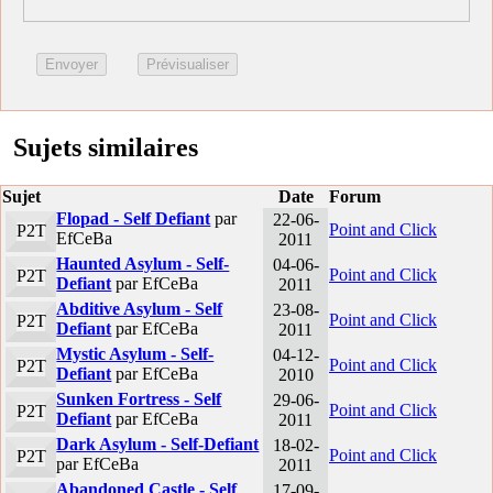
Sujets similaires
Sujet
Date
Forum
Flopad - Self Defiant
par
22-06-
Point and Click
P2T
EfCeBa
2011
Haunted Asylum - Self-
04-06-
Point and Click
P2T
Defiant
par EfCeBa
2011
Abditive Asylum - Self
23-08-
Point and Click
P2T
Defiant
par EfCeBa
2011
Mystic Asylum - Self-
04-12-
Point and Click
P2T
Defiant
par EfCeBa
2010
Sunken Fortress - Self
29-06-
Point and Click
P2T
Defiant
par EfCeBa
2011
Dark Asylum - Self-Defiant
18-02-
Point and Click
P2T
par EfCeBa
2011
Abandoned Castle - Self
17-09-