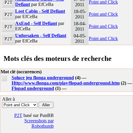
Point and Click
P2T
Defiant
par EfCeBa
2011
Lost Cabin - Self Defiant
18-05-
Point and Click
P2T
par EfCeBa
2011
AxEnd - Self Defiant
par
18-04-
Point and Click
P2T
EfCeBa
2011
Unforsaken - Self Defiant
04-05-
Point and Click
P2T
par EfCeBa
2011
Mots clés des moteurs de recherche
Mot clé (occurences)
Soluce jeu flonga underground
(4) —
Http://www.flonga.com/play/flopad-underground.htm
(2) —
Flopad underground
(1) —
Aller à
P2T
basé sur PunBB
Screenshots par
Robothumb