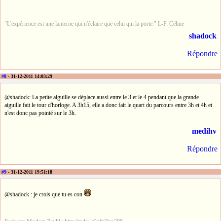
"L'expérience est une lanterne qui n'éclaire que celui qui la porte." L-F. Céline
shadock
Répondre
#8
- 31-12-2011 14:03:29
@shadock: La petite aiguille se déplace aussi entre le 3 et le 4 pendant que la grande
aiguille fait le tour d'horloge. A 3h15, elle a donc fait le quart du parcours entre 3h et 4h et
n'est donc pas pointé sur le 3h.
medihv
Répondre
#9
- 31-12-2011 19:51:18
@shadock : je crois que tu es con