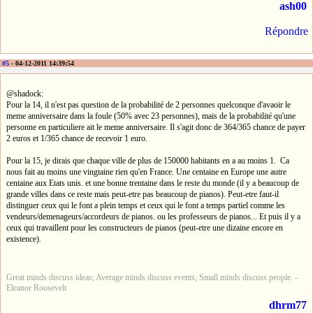
ash00
Répondre
#5
- 04-12-2011 14:39:54
@shadock:
Pour la 14, il n'est pas question de la probabilité de 2 personnes quelconque d'avaoir le
meme anniversaire dans la foule (50% avec 23 personnes), mais de la probabilité qu'une
personne en particuliere ait le meme anniversaire. Il s'agit donc de 364/365 chance de payer
2 euros et 1/365 chance de recevoir 1 euro.
Pour la 15, je dirais que chaque ville de plus de 150000 habitants en a au moins 1. Ca
nous fait au moins une vingtaine rien qu'en France. Une centaine en Europe une autre
centaine aux Etats unis. et une bonne trentaine dans le reste du monde (il y a beaucoup de
grande villes dans ce reste mais peut-etre pas beaucoup de pianos). Peut-etre faut-il
distinguer ceux qui le font a plein temps et ceux qui le font a temps partiel comme les
vendeurs/demenageurs/accordeurs de pianos. ou les professeurs de pianos... Et puis il y a
ceux qui travaillent pour les constructeurs de pianos (peut-etre une dizaine encore en
existence).
Great minds discuss ideas; Average minds discuss events; Small minds discuss people. -
Eleanor Roosevelt
dhrm77