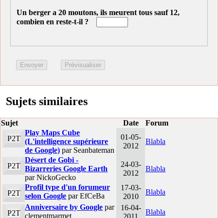
Un berger a 20 moutons, ils meurent tous sauf 12,
combien en reste-t-il ?
Sujets similaires
Sujet
Date
Forum
Play Maps Cube
01-05-
P2T
(L'intelligence supérieure
Blabla
2012
de Google)
par Seanbateman
Désert de Gobi -
24-03-
P2T
Bizarreries Google Earth
Blabla
2012
par NickoGecko
Profil type d'un forumeur
17-03-
Blabla
P2T
selon Google
par EfCeBa
2010
Anniversaire by Google
par
16-04-
Blabla
P2T
clementmarmet
2011