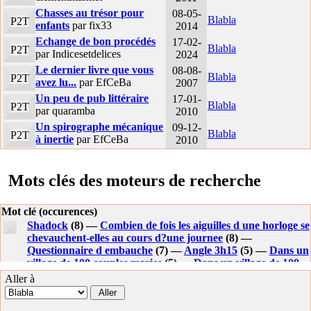
Chasses au trésor pour
08-05-
Blabla
P2T
enfants
par fix33
2014
Echange de bon procédés
17-02-
Blabla
P2T
par Indicesetdelices
2024
Le dernier livre que vous
08-08-
Blabla
P2T
avez lu...
par EfCeBa
2007
Un peu de pub littéraire
17-01-
Blabla
P2T
par quaramba
2010
Un spirographe mécanique
09-12-
Blabla
P2T
à inertie
par EfCeBa
2010
Mots clés des moteurs de recherche
Mot clé (occurences)
Shadock
(8) —
Combien de fois les aiguilles d une horloge se
chevauchent-elles au cours d?une journee
(8) —
Questionnaire d embauche
(7) —
Angle 3h15
(5) —
Dans un
village de 100 couples maries
(5) —
Dans un village de 100
couples maries chaque homme a trompe son epouse. chaque
Aller à
epouse sait instantanement quand un homme autre que son
mari a ete infidele mais ne sait pas quand son propre mari l?