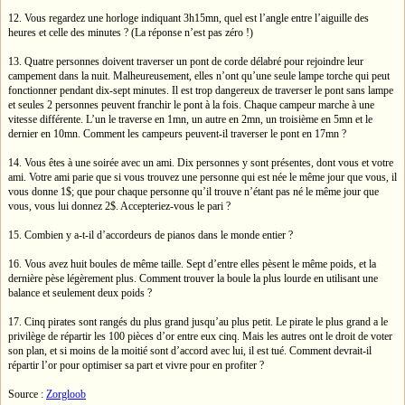
12. Vous regardez une horloge indiquant 3h15mn, quel est l’angle entre l’aiguille des
heures et celle des minutes ? (La réponse n’est pas zéro !)
13. Quatre personnes doivent traverser un pont de corde délabré pour rejoindre leur
campement dans la nuit. Malheureusement, elles n’ont qu’une seule lampe torche qui peut
fonctionner pendant dix-sept minutes. Il est trop dangereux de traverser le pont sans lampe
et seules 2 personnes peuvent franchir le pont à la fois. Chaque campeur marche à une
vitesse différente. L’un le traverse en 1mn, un autre en 2mn, un troisième en 5mn et le
dernier en 10mn. Comment les campeurs peuvent-il traverser le pont en 17mn ?
14. Vous êtes à une soirée avec un ami. Dix personnes y sont présentes, dont vous et votre
ami. Votre ami parie que si vous trouvez une personne qui est née le même jour que vous, il
vous donne 1$; que pour chaque personne qu’il trouve n’étant pas né le même jour que
vous, vous lui donnez 2$. Accepteriez-vous le pari ?
15. Combien y a-t-il d’accordeurs de pianos dans le monde entier ?
16. Vous avez huit boules de même taille. Sept d’entre elles pèsent le même poids, et la
dernière pèse légèrement plus. Comment trouver la boule la plus lourde en utilisant une
balance et seulement deux poids ?
17. Cinq pirates sont rangés du plus grand jusqu’au plus petit. Le pirate le plus grand a le
privilège de répartir les 100 pièces d’or entre eux cinq. Mais les autres ont le droit de voter
son plan, et si moins de la moitié sont d’accord avec lui, il est tué. Comment devrait-il
répartir l’or pour optimiser sa part et vivre pour en profiter ?
Source :
Zorgloob