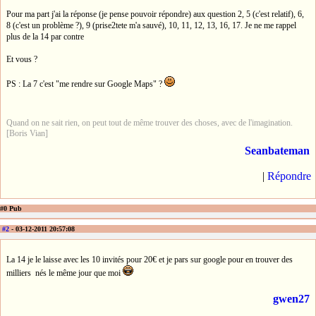
Pour ma part j'ai la réponse (je pense pouvoir répondre) aux question 2, 5 (c'est relatif), 6,
8 (c'est un problème ?), 9 (prise2tete m'a sauvé), 10, 11, 12, 13, 16, 17. Je ne me rappel
plus de la 14 par contre
Et vous ?
PS : La 7 c'est "me rendre sur Google Maps" ?
Quand on ne sait rien, on peut tout de même trouver des choses, avec de l'imagination.
[Boris Vian]
Seanbateman
|
Répondre
#0 Pub
#2
- 03-12-2011 20:57:08
La 14 je le laisse avec les 10 invités pour 20€ et je pars sur google pour en trouver des
milliers nés le même jour que moi
gwen27