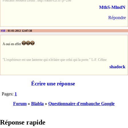
Podcasts Modern Zeuhl : http://radio-r2r.fr/?p=298
MthS-MlndN
Répondre
#10
- 01-01-2012 12:07:38
A oui en effet
"L'expérience est une lanterne qui n'éclaire que celui qui la porte." L-F. Céline
shadock
Écrire une réponse
Pages:
1
Forum
»
Blabla
»
Questionnaire d'embauche Google
Réponse rapide