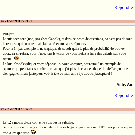
Répondre
#6
- 12-12-2011 22:29:41
Bonjour,
Je suis recruteur (non, pas chez Google), et dans ce genre de questions, ça n'est pas du tout
la réponse qui compte, mais la manière dont vous répondez !
Pour la 14 par exemple, il ne s'agit pas de savoir qui a le plus de probabilité de trouver
quoi...en entretien, vous n'avez pas le temps de vous mettre à faire des calculs sur votre
feuille !
Le but, c'est d'expliquer votre réponse : si vous acceptez, pourquoi ? un exemple de
réponse qui peut faire son effet : je sais que j'ai plus de chances de perdre de l'argent que
d'en gagner...mais juste pour voir la tête de mon ami si je trouve, j'accepterai !
SchyZo
Répondre
#7
- 31-12-2011 13:35:47
La 12 à moins d'être con je ne vois pas la subtilité.
Si on considère un angle orienté dans le sens trigo on pourrait dire 360° mais je ne vois pas
trop autre que zéro.