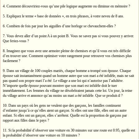
4. Comment découvririez-vous qu’une pile logique augmente ou diminue en mémoire ?
5. Expliquez le terme « base de données », en trois phrases, à votre neveu de 8 ans.
6. Combien de fois par jour les aiguilles d’une horloge se chevauchent-elles ?
7. Vous devez aller d’un point A à un point B. Vous ne savez pas si vous pouvez y arriver.
Que feriez-vous ?
8. Imaginez que vous avez une armoire pleine de chemises et qu’il vous est très difficile
d’en trouver une. Comment optimiser votre rangement pour retrouver vos chemises plus
facilement ?
9. Dans un village de 100 couples mariés, chaque homme a trompé son épouse. Chaque
épouse sait instantanément quand un homme autre que son mari a été infidèle, mais ne sait
pas quand son propre mari l’a été. Le village a une loi qui n’autorise pas l’adultère.
N’importe quelle épouse pouvant montrer que son mari est infidèle doit le tuer
immédiatement. Les femmes du village ne désobéiraient jamais cette loi. Un jour, la reine
du village arrive et annonce qu’au moins un mari a été infidèle. Que se produit-il ?
10. Dans un pays où les gens ne veulent que des garçons, les familles continuent
d’enfanter jusqu’à ce qu’elles aient un garçon. Si elles ont une fille, elles ont un autre
enfant. Si elles ont un garçon, elles s’arrêtent. Quelle est la proportion de garçons par
rapport aux filles dans le pays ?
11. Si la probabilité d’observer une voiture en 30 minutes sur une route est 0.95, quelle est
la probabilité d’observer une voiture en 10 minutes ?