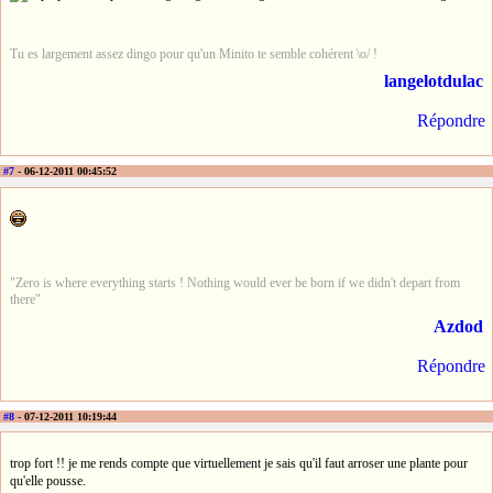
Tu es largement assez dingo pour qu'un Minito te semble cohérent \o/ !
langelotdulac
Répondre
#7
- 06-12-2011 00:45:52
"Zero is where everything starts ! Nothing would ever be born if we didn't depart from
there"
Azdod
Répondre
#8
- 07-12-2011 10:19:44
trop fort !! je me rends compte que virtuellement je sais qu'il faut arroser une plante pour
qu'elle pousse.