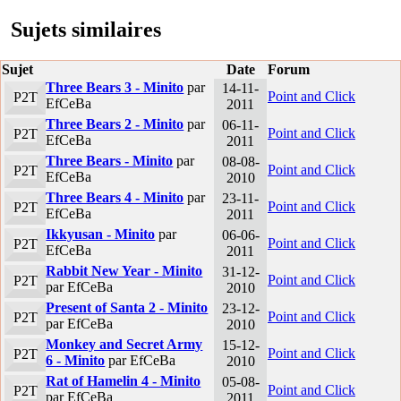
Sujets similaires
Sujet
Date
Forum
Three Bears 3 - Minito
par
14-11-
Point and Click
P2T
EfCeBa
2011
Three Bears 2 - Minito
par
06-11-
Point and Click
P2T
EfCeBa
2011
Three Bears - Minito
par
08-08-
Point and Click
P2T
EfCeBa
2010
Three Bears 4 - Minito
par
23-11-
Point and Click
P2T
EfCeBa
2011
Ikkyusan - Minito
par
06-06-
Point and Click
P2T
EfCeBa
2011
Rabbit New Year - Minito
31-12-
Point and Click
P2T
par EfCeBa
2010
Present of Santa 2 - Minito
23-12-
Point and Click
P2T
par EfCeBa
2010
Monkey and Secret Army
15-12-
Point and Click
P2T
6 - Minito
par EfCeBa
2010
Rat of Hamelin 4 - Minito
05-08-
Point and Click
P2T
par EfCeBa
2011