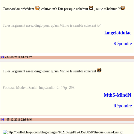
Comparé au précédent
, celui-ci m'a l'air presque cohérent
, ou je m'habitue ?
Tu es largement assez dingo pour qu'un Minito te semble cohérent \o/ !
langelotdulac
Répondre
#5
- 04-12-2011 18:03:47
Tu es largement assez dingo pour qu'un Minito te semble cohérent
Podcasts Modern Zeuhl : http://radio-r2r.fr/?p=298
MthS-MlndN
Répondre
#6
- 05-12-2011 22:34:46