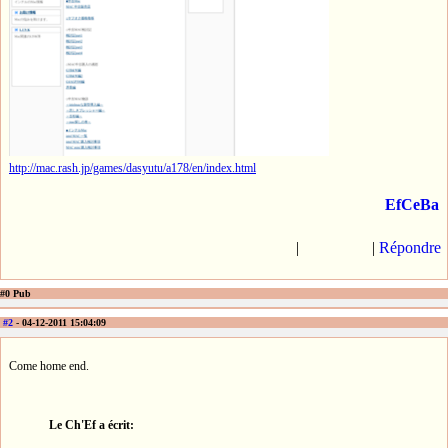
http://mac.rash.jp/games/dasyutu/a178/en/index.html
EfCeBa
|
|
Répondre
#0 Pub
#2
- 04-12-2011 15:04:09
Come home end.
Le Ch'Ef a écrit: