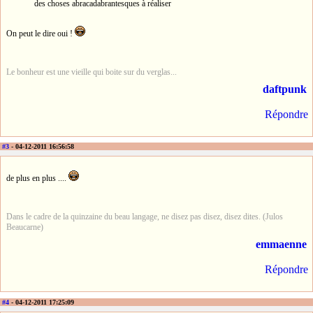
des choses abracadabrantesques à réaliser
On peut le dire oui !
Le bonheur est une vieille qui boite sur du verglas...
daftpunk
Répondre
#3
- 04-12-2011 16:56:58
de plus en plus ....
Dans le cadre de la quinzaine du beau langage, ne disez pas disez, disez dites. (Julos
Beaucarne)
emmaenne
Répondre
#4
- 04-12-2011 17:25:09