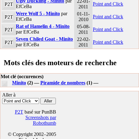
Ugly Duckling - Minito
par
22-01-
Point and Click
P2T
EfCeBa
2011
Were Wolf 5 - Minito
par
01-11-
Point and Click
P2T
EfCeBa
2010
Rat of Hamelin 4 - Minito
05-08-
Point and Click
P2T
par EfCeBa
2011
Seven Chiled Goat - Minito
22-02-
Point and Click
P2T
par EfCeBa
2011
Mots clés des moteurs de recherche
Mot clé (occurences)
Minito
(2) —
Piramide de nombres
(1) —
Aller à
P2T
basé sur PunBB
Screenshots par
Robothumb
© Copyright 2002–2005