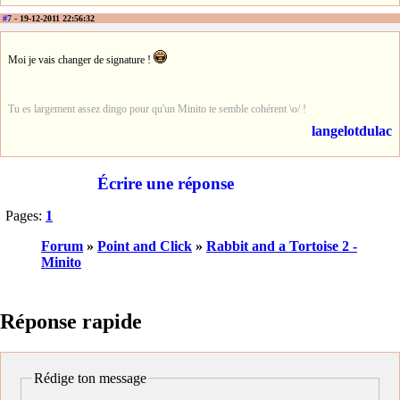
#7
- 19-12-2011 22:56:32
Moi je vais changer de signature !
Tu es largement assez dingo pour qu'un Minito te semble cohérent \o/ !
langelotdulac
Écrire une réponse
Pages:
1
Forum
»
Point and Click
»
Rabbit and a Tortoise 2 -
Minito
Réponse rapide
Rédige ton message