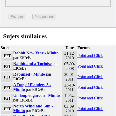
Sujets similaires
Sujet
Date
Forum
Rabbit New Year - Minito
31-12-
Point and Click
P2T
par EfCeBa
2010
Rabbit and a Tortoise
par
05-09-
Point and Click
P2T
EfCeBa
2008
Rapunzel - Minito
par
30-01-
Point and Click
P2T
EfCeBa
2011
A Dog of Flanders 5 -
23-10-
Point and Click
P2T
Minito
par EfCeBa
2011
Un loup et garcon - Minito
11-04-
Point and Click
P2T
par EfCeBa
2011
North Wind and Sun -
03-09-
Point and Click
P2T
Minito
par EfCeBa
2010