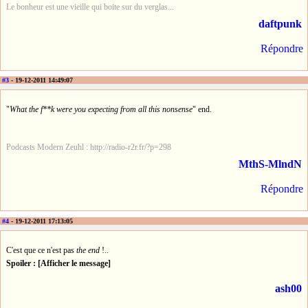
Le bonheur est une vieille qui boite sur du verglas...
daftpunk
Répondre
#3
- 19-12-2011 14:49:07
"
What the f**k were you expecting from all this nonsense
" end.
Podcasts Modern Zeuhl : http://radio-r2r.fr/?p=298
MthS-MlndN
Répondre
#4
- 19-12-2011 17:13:05
C'est que ce n'est pas
the end
!..
Spoiler : [Afficher le message]
ash00