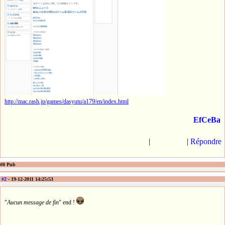
http://mac.rash.jp/games/dasyutu/a179/en/index.html
EfCeBa
|
|
Répondre
#0 Pub
#2
- 19-12-2011 14:25:53
"
Aucun message de fin
" end !