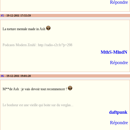
Répondre
#5
- 19-12-2011 17:55:59
La torture mentale made in Ash
Podcasts Modern Zeuhl : http://radio-r2r.fr/?p=298
MthS-MlndN
Répondre
#6
- 19-12-2011 19:01:20
M**de Ash : je vais devoir tout recommencer !
Le bonheur est une vieille qui boite sur du verglas...
daftpunk
Répondre