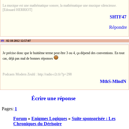
La musique est une mathématique sonore, la mathématique une musique silencieuse.
[Edouard HERRIOT]
SHTF47
Répondre
#9
- 02-10-2012 12:57:07
Je précise donc que le huitième terme peut être 3 ou 4, ça dépend des conventions. En tout
cas, déjà pas mal de bonnes réponses
Podcasts Modern Zeuhl : http://radio-r2r.fr/?p=298
MthS-MlndN
Écrire une réponse
Pages:
1
Forum
»
Enigmes Logiques
»
Suite sponsorisée : Les
Chroniques du Dérisoire