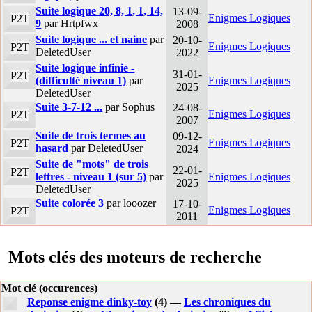
Suite logique 20, 8, 1, 1, 14,
13-09-
Enigmes Logiques
P2T
9
par Hrtpfwx
2008
Suite logique ... et naine
par
20-10-
Enigmes Logiques
P2T
DeletedUser
2022
Suite logique infinie -
31-01-
P2T
(difficulté niveau 1)
par
Enigmes Logiques
2025
DeletedUser
Suite 3-7-12 ...
par Sophus
24-08-
Enigmes Logiques
P2T
2007
Suite de trois termes au
09-12-
Enigmes Logiques
P2T
hasard
par DeletedUser
2024
Suite de "mots" de trois
22-01-
P2T
lettres - niveau 1 (sur 5)
par
Enigmes Logiques
2025
DeletedUser
Suite colorée 3
par looozer
17-10-
Enigmes Logiques
P2T
2011
Mots clés des moteurs de recherche
Mot clé (occurences)
Reponse enigme dinky-toy
(4) —
Les chroniques du