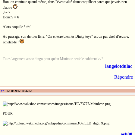
Bon, on continue quand même, dans l'éventualité d'une coquille et parce que je vois rien
d'autre
8 = 7
Donc 9 = 6
Alors coquille ? ^^'
Au passage, son dernier livre, "On enterre bien les Dinky toys" est un pur chef-d’œuvre,
achetez-le !
Tu es largement assez dingo pour qu'un Minito te semble cohérent \o/ !
langelotdulac
Répondre
#7
- 02-10-2012 10:37:53
POUR
ash00