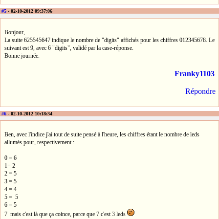
#5
- 02-10-2012 09:37:06
Bonjour,
La suite 625545647 indique le nombre de "digits" affichés pour les chiffres 012345678. Le
suivant est 9, avec 6 "digits", validé par la case-réponse.
Bonne journée.
Franky1103
Répondre
#6
- 02-10-2012 10:18:34
Ben, avec l'indice j'ai tout de suite pensé à l'heure, les chiffres étant le nombre de leds
allumés pour, respectivement :
0 = 6
1= 2
2 = 5
3 = 5
4 = 4
5 = 5
6 = 5
7 mais c'est là que ça coince, parce que 7 c'est 3 leds