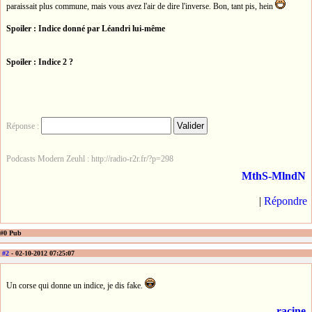
paraissait plus commune, mais vous avez l'air de dire l'inverse. Bon, tant pis, hein
Spoiler : Indice donné par Léandri lui-même
Spoiler : Indice 2 ?
Réponse :
Podcasts Modern Zeuhl : http://radio-r2r.fr/?p=298
MthS-MlndN
|
Répondre
#0 Pub
#2
- 02-10-2012 07:25:07
Un corse qui donne un indice, je dis fake.
racine