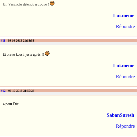
Un Vasimolo détendu a trouvé !
Lui-meme
Répondre
#11
- 09-10-2013 21:18:38
Et bravo kossi, juste après !!
Lui-meme
Répondre
#12
- 09-10-2013 21:57:28
4 pour
D
ix.
SabanSuresh
Répondre