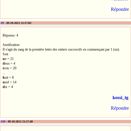
Répondre
#9
- 09-10-2013 21:17:03
Réponse: 4
Justification:
Il s'agit du rang de la première lettre des entiers successifs en commençant par 1 (un).
Soit
u
n = 21
d
eux = 4
t
rois = 20
...
h
uit = 8
n
euf = 14
d
ix = 4
kossi_tg
Répondre
#10
- 09-10-2013 21:17:48