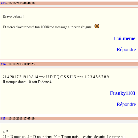
#13
- 10-10-2013 08:46:16
Bravo Saban !
Et merci d'avoir posté ton 1000ème message sur cette énigme !
Lui-meme
Répondre
#14
- 10-10-2013 10:09:25
21 4 20 17 3 19 19 8 14 ==> U D T Q C S S H N ==> 1 2 3 4 5 6 7 8 9
Il manque donc: 10 soit D donc
4
Franky1103
Répondre
#15
- 10-10-2013 17:05:19
4 !!
21 = U pour un, 4 = D pour deux, 20 = T pour trois ... et ainsi de suite. Le terme qui