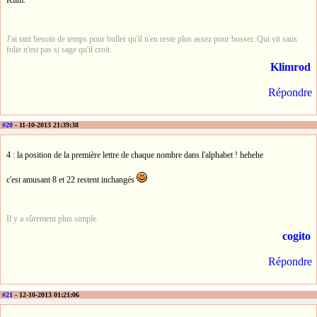
J'ai tant besoin de temps pour buller qu'il n'en reste plus assez pour bosser. Qui vit sans
folie n'est pas si sage qu'il croit.
Klimrod
Répondre
#20
- 11-10-2013 21:39:38
4 : la position de la première lettre de chaque nombre dans l'alphabet ! hehehe
c'est amusant 8 et 22 restent inchangés
Il y a sûrement plus simple.
cogito
Répondre
#21
- 12-10-2013 01:21:06