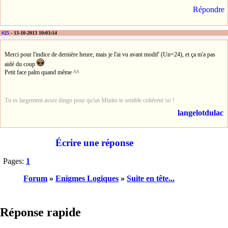
Répondre
#25
- 13-10-2013 10:03:14
Merci pour l'indice de dernière heure, mais je l'ai vu avant modif' (Un=24), et ça m'a pas
aidé du coup
Petit face palm quand même ^^
Tu es largement assez dingo pour qu'un Minito te semble cohérent \o/ !
langelotdulac
Écrire une réponse
Pages:
1
Forum
»
Enigmes Logiques
»
Suite en tête...
Réponse rapide