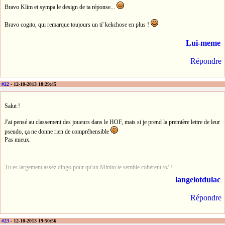
Bravo Klim et sympa le design de ta réponse...
Bravo cogito, qui remarque toujours un ti' kekchose en plus !
Lui-meme
Répondre
#22
- 12-10-2013 18:29:45
Salut !
J'ai pensé au classement des joueurs dans le HOF, mais si je prend la première lettre de leur
pseudo, ça ne donne rien de compréhensible
Pas mieux.
Tu es largement assez dingo pour qu'un Minito te semble cohérent \o/ !
langelotdulac
Répondre
#23
- 12-10-2013 19:50:56