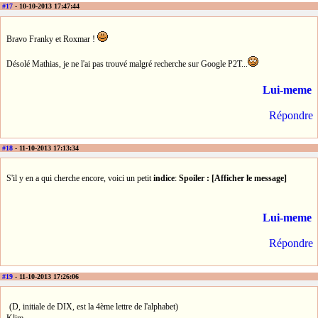
#17
- 10-10-2013 17:47:44
Bravo Franky et Roxmar !
Désolé Mathias, je ne l'ai pas trouvé malgré recherche sur Google P2T...
Lui-meme
Répondre
#18
- 11-10-2013 17:13:34
S'il y en a qui cherche encore, voici un petit
indice
:
Spoiler : [Afficher le message]
Lui-meme
Répondre
#19
- 11-10-2013 17:26:06
(D, initiale de DIX, est la 4ème lettre de l'alphabet)
Klim.