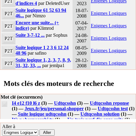
Enigmes Logiques
P2T
d'indices 4
par DeletedUser
2023
Suite logique 61 52 63 94
18-07-
Enigmes Logiques
P2T
46...
par Nimzo
2008
Encore une suite... (+
07-04-
Enigmes Logiques
P2T
indice)
par Klimrod
2017
Suite 3-7-12 ...
par Sophus
24-08-
Enigmes Logiques
P2T
2007
Suite logique 1 2 3 6 12 24
08-05-
Enigmes Logiques
P2T
48 96
par safino
2009
Suite logique 1, 2, 3, 7, 8, 9,
28-12-
Enigmes Logiques
P2T
31, 32, 33, ...
par jemlpa1
2008
Mots clés des moteurs de recherche
Mot clé (occurences)
I4 e12 f10 l6 z
(3) —
Udtqcsshn
(3) —
Udtqcsshn reponse
(1) —
Jeux.fr/jeu/personal-shopper
(1) —
Udtqcsshn test
(1)
—
Suite logique udtqcsshn
(1) —
Udtqcsshn solution
(1) —
Www.bornoarabi.tv
(1) —
Un trois neuf dix onze suite
(1)
—
Aller à