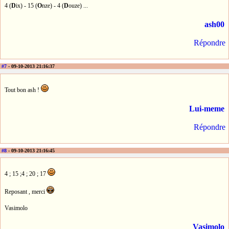
4 (
D
ix) - 15 (
O
nze) - 4 (
D
ouze) ...
ash00
Répondre
#7
- 09-10-2013 21:16:37
Tout bon ash !
Lui-meme
Répondre
#8
- 09-10-2013 21:16:45
4 ; 15 ;4 ; 20 ; 17
Reposant , merci
Vasimolo
Vasimolo