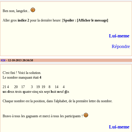
Ben non, langelot...
Aller gros
indice 2
pour la dernière heure: [
Spoiler : [Afficher le message]
Lui-meme
Répondre
#24
- 12-10-2013 20:34:50
C'est fini ! Voici la solution.
Le nombre manquant était
4
21 4 20 17 3 19 19 8 14 4
u
n
d
eux
t
rois
q
uatre
c
inq
s
ix
s
ept
h
uit
n
euf
d
ix
Chaque nombre est la position, dans l'alphabet, de la première lettre du nombre.
Bravo à tous les gagnants et merci à tous les participants !
Lui-meme