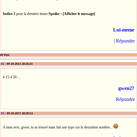
Indice 2
pour la dernière heure:
Spoiler : [Afficher le message]
Lui-meme
|
Répondre
#0 Pub
#2
- 09-10-2013 20:26:31
4 15 4 20 ...
gwen27
Répondre
#3
- 09-10-2013 20:28:54
A mon avis, gwen, tu as trouvé mais fait une typo sur le deuxième nombre...