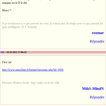
manque est le D le dix
Merci !!
Si je m'intéresse à ce que pensent les cons, je n'aurai plus de temps pour ce que pensent les
gens intelligents. (E-E Schmitt)
roxmar
Répondre
#16
- 10-10-2013 17:06:43
First \m/
http://www.prise2tete.fr/forum/viewtopic.php?id=1916
Podcasts Modern Zeuhl : http://radio-r2r.fr/?p=298
MthS-MlndN
Répondre