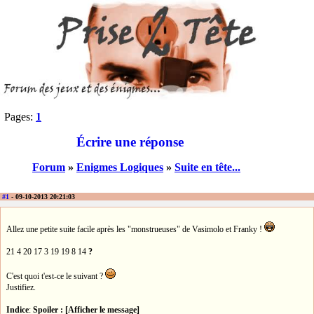
Pages:
1
Écrire une réponse
Forum
»
Enigmes Logiques
»
Suite en tête...
#1
- 09-10-2013 20:21:03
Allez une petite suite facile après les "monstrueuses" de Vasimolo et Franky !
21 4 20 17 3 19 19 8 14
?
C'est quoi t'est-ce le suivant ?
Justifiez.
Indice
:
Spoiler : [Afficher le message]