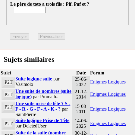
Le père de toto a trois fils : Pif, Paf et ?
Sujets similaires
Sujet
Date
Forum
Suite logique suite
par
25-06-
Enigmes Logiques
P2T
Vasimolo
2022
Une suite de nombres (suite
21-12-
Enigmes Logiques
P2T
logique)
par Promath-
2014
Une suite prise de tête ? S -
15-08-
P2T
F - R - G - F - A - K - ?
par
Enigmes Logiques
2011
SaintPierre
Suite logique Prise de Tête
14-06-
Enigmes Logiques
P2T
par DeletedUser
2025
Suite de la suite (nombre
30-12-