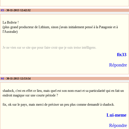
#3
- 30-11-2013 12:42:32
La Bolivie !
(plus grand producteur de Lithium, sinon j'avais initialement pensé à la Patagonie et à
l'Australie)
Je ne vien sur se site que pour faire croir que je suis treise intélligens.
fix33
Répondre
#4
- 30-11-2013 12:53:54
shadock, c'est en effet ce lieu, mais quel est son nom exact et sa particularité qui en fait un
endroit magique sur une courte période ?
fix, ok sur le pays, mais merci de préciser un peu plus comme demandé à shadock.
Lui-meme
Répondre