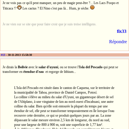
Je ne vois pas ce qu'il peut manquer, un peu de magie peut-être ?... Les Lacs Poopo et
Titicaca !?
Les cactus ? El Nino c'est pas là... Hum, je sèche.
Je ne vien sur se site que pour faire croir que je suis treise intélligens.
fix33
Répondre
#13
- 30-11-2013 15:58:30
Je dirais la
Bolivie
avec le
salar d'uyuni
, ou se trouve l
'Isla del Pescado
qui peut se
transformer en
étendue d'eau
et regorge de lithium...
L'Isla del Pescado est située dans le canton de Caquena, sur le territoire de
la municipalité de Tahoa, province de Daniel Campos, Potosí.
La colline s'élève au milieu du salar d'Uyuni, un gigantesque désert de sel
de l'Altiplano, à une vingtaine de km au nord-ouest d'Incahuasi, une autre
colline du salar. Bien qu'elle soit entourée la plupart du temps par une
étendue de sel, elle peut se transformer temporairement en île lorsque l'eau
recouvre cette dernière, ce qui se produit quelques jours par an. La zone
dépassant le salar mesure environ 2,5 km de longueur, du nord au sud,
pour une largeur de 800 à 900 m, soit une superficie de 1,77 km².