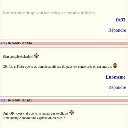
Je ne vien sur se site que pour faire croir que je suis treise intélligens.
fix33
Répondre
#19
- 30-11-2013 18:27:10
Bien complété shadok!
OK fix, et l'info que tu as donnée au niveau du pays est concentrée en cet endroit.
Lui-meme
Répondre
#20
- 30-11-2013 18:28:32
Oui, OK, c'est vrai que je ne l'avais pas expliqué.
Il me manque encore une explication ou bien ?