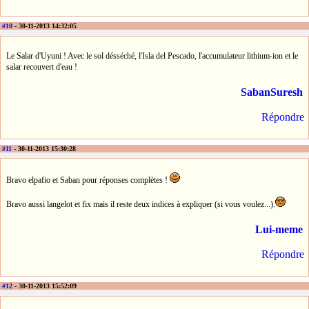
#10
- 30-11-2013 14:32:05
Le Salar d'Uyuni ! Avec le sol désséché, l'Isla del Pescado, l'accumulateur lithium-ion et le
salar recouvert d'eau !
SabanSuresh
Répondre
#11
- 30-11-2013 15:30:28
Bravo elpafio et Saban pour réponses complètes !
Bravo aussi langelot et fix mais il reste deux indices à expliquer (si vous voulez...).
Lui-meme
Répondre
#12
- 30-11-2013 15:52:09