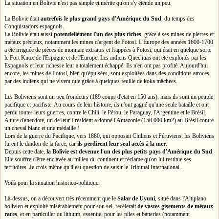
La situation en Bolivie n'est pas simple et mérite qu'on s'y étende un peu.
La Bolivie était
autrefois le plus grand pays d'Amérique du Sud
, du temps des
Conquistadors espagnols.
La Bolivie était aussi
potentiellement l'un des plus riches
, grâce à ses mines de pierres et
métaux précieux, notamment les mines d'argent de Potosi. L'Europe des années 1600-1700
a été irriguée de pièces de monnaie extraites et frappées à Potosi, qui était en quelque sorte
le Fort Knox de l'Espagne et de l'Europe. Les indiens Quechuas ont été exploités par les
Espagnols et leur richesse leur a totalement échappé. Ils n'en ont pas profité. Aujourd'hui
encore, les mines de Potosi, bien qu'épuisées, sont exploitées dans des conditions atroces
par des indiens qui ne vivent que grâce à quelques feuille de koka mâchées.
Les Boliviens sont un peu frondeurs (189 coups d'état en 150 ans), mais ils sont un peuple
pacifique et pacifiste. Au cours de leur histoire, ils n'ont gagné qu'une seule bataille et ont
perdu toutes leurs guerres, contre le Chili, le Pérou, le Paraguay, l'Argentine et le Brésil.
A titre d'anecdote, un de leur Président a donné l'Amazonie (150.000 km2) au Brésil contre
un cheval blanc et une médaille !
Lors de la guerre du Pacifique, vers 1880, qui opposait Chiliens et Péruviens, les Boliviens
furent le dindon de la farce, car
ils perdirent leur seul accès à la mer
.
Depuis cette date,
la Bolivie est devenue l'un des plus petits pays d'Amérique du Sud
.
Elle souffre d'être enclavée au milieu du continent et réclame qu'on lui restitue ses
territoires. Je crois même qu'il est question de saisir le Tribunal International...
Voilà pour la situation historico-politique.
Là-dessus, on a découvert très récemment que le
Salar de Uyuni
, situé dans l'Altiplano
bolivien et exploité misérablement pour son sel, recèlerait
de vastes gisements de métaux
rares
, et en particulier du lithium, essentiel pour les piles et batteries (notamment