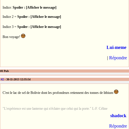
Indice:
Spoiler : [Afficher le message]
Indice 2 =
Spoiler : [Afficher le message]
Indice 3 =
Spoiler : [Afficher le message]
Bon voyage!
Lui-meme
|
Répondre
#0 Pub
#2
- 30-11-2013 12:35:54
C'est le lac de sel de Bolivie dont les profondeurs retiennent des tonnes de lithium
"L'expérience est une lanterne qui n'éclaire que celui qui la porte." L-F. Céline
shadock
Répondre