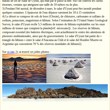
marais de sel de Salar de Uyuni, qui était par le passé la mer. Sur l'île cultivez les cactus
énormes, certains qui atteignent une taille de 10 mètres ou de plus.
3) Pendant l'été austral, de décembre à mars, le salar d'Uyuni peut être inondé pendant
quelques semaines. L'épaisseur de l'eau dépasse rarement les 10 à 15 centimètres
4) Le désert se compose de sels de bore (Ulexite), de chlorures, carbonates et sulfates de
sodium, potassium, magnésium et lithium. Selon l’estimation de l’United States Geological
Survey, le salar d'Uyuni recèle 5,5 millions de tonnes de lithium exploitables sur les onze
millions de tonnes que comptent la planète[réf. nécessaire]) . Les réserves de lithium,
composant essentiel des batteries électriques, sont actuellement le centre des attentions de
plusieurs multinationales, ainsi que du gouvernement. Le salar d'Uyuni fait partie du «
triangle du lithium » entre le salar d'Atacama au Chili et le salar del Hombre Muerto en
Argentine qui concentrent 70 % des réserves mondiales de lithium2).
Sur
ce site
, j'y ai trouvé ces jolies photos :