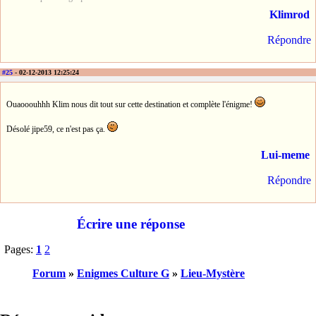
Klimrod
Répondre
#25
- 02-12-2013 12:25:24
Ouaooouhhh Klim nous dit tout sur cette destination et complète l'énigme!
Désolé jipe59, ce n'est pas ça.
Lui-meme
Répondre
Écrire une réponse
Pages:
1
2
Forum
»
Enigmes Culture G
»
Lieu-Mystère