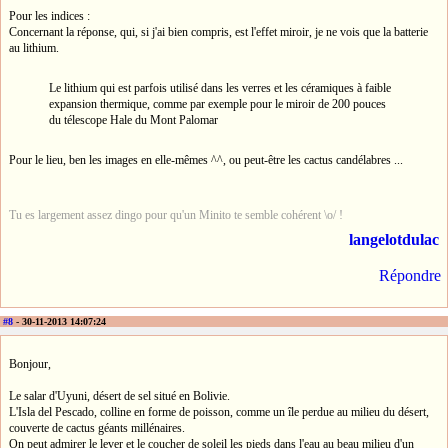
Pour les indices :
Concernant la réponse, qui, si j'ai bien compris, est l'effet miroir, je ne vois que la batterie
au lithium.
Le lithium qui est parfois utilisé dans les verres et les céramiques à faible
expansion thermique, comme par exemple pour le miroir de 200 pouces
du télescope Hale du Mont Palomar
Pour le lieu, ben les images en elle-mêmes ^^, ou peut-être les cactus candélabres ...
Tu es largement assez dingo pour qu'un Minito te semble cohérent \o/ !
langelotdulac
Répondre
#8
- 30-11-2013 14:07:24
Bonjour,
Le salar d'Uyuni, désert de sel situé en Bolivie.
L'Isla del Pescado, colline en forme de poisson, comme un île perdue au milieu du désert,
couverte de cactus géants millénaires.
On peut admirer le lever et le coucher de soleil les pieds dans l'eau au beau milieu d'un