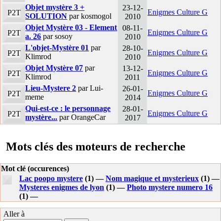
Objet mystère 3 +
23-12-
Enigmes Culture G
P2T
SOLUTION
par kosmogol
2010
Objet Mystère 03 - Element
08-11-
Enigmes Culture G
P2T
a. 26
par sosoy
2010
L'objet-Mystère 01
par
28-10-
Enigmes Culture G
P2T
Klimrod
2010
Objet Mystère 07
par
13-12-
Enigmes Culture G
P2T
Klimrod
2011
Lieu-Mystere 2
par Lui-
26-01-
Enigmes Culture G
P2T
meme
2014
Qui-est-ce : le personnage
28-01-
Enigmes Culture G
P2T
mystère...
par OrangeCar
2017
Mots clés des moteurs de recherche
Mot clé (occurences)
Lac poopo mystere
(1) —
Nom magique et mysterieux
(1) —
Mysteres enigmes de lyon
(1) —
Photo mystere numero 16
(1) —
Aller à