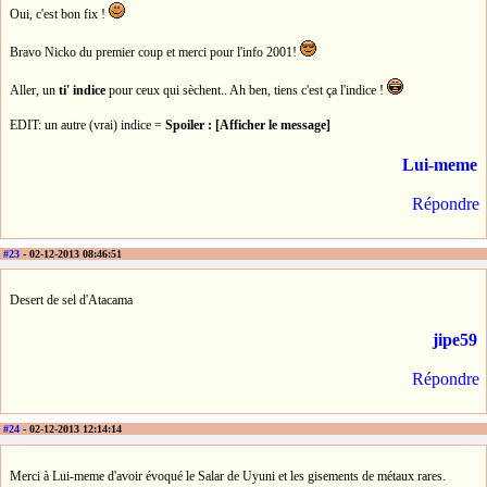
Oui, c'est bon fix !
Bravo Nicko du premier coup et merci pour l'info 2001!
Aller, un
ti' indice
pour ceux qui sèchent.. Ah ben, tiens c'est ça l'indice !
EDIT: un autre (vrai) indice =
Spoiler : [Afficher le message]
Lui-meme
Répondre
#23
- 02-12-2013 08:46:51
Desert de sel d'Atacama
jipe59
Répondre
#24
- 02-12-2013 12:14:14
Merci à Lui-meme d'avoir évoqué le Salar de Uyuni et les gisements de métaux rares.