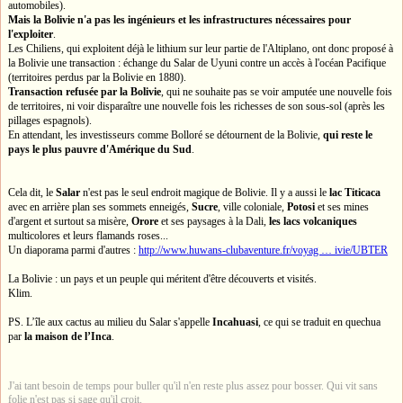
automobiles).
Mais la Bolivie n'a pas les ingénieurs et les infrastructures nécessaires pour
l'exploiter
.
Les Chiliens, qui exploitent déjà le lithium sur leur partie de l'Altiplano, ont donc proposé à
la Bolivie une transaction : échange du Salar de Uyuni contre un accès à l'océan Pacifique
(territoires perdus par la Bolivie en 1880).
Transaction refusée par la Bolivie
, qui ne souhaite pas se voir amputée une nouvelle fois
de territoires, ni voir disparaître une nouvelle fois les richesses de son sous-sol (après les
pillages espagnols).
En attendant, les investisseurs comme Bolloré se détournent de la Bolivie,
qui reste le
pays le plus pauvre d'Amérique du Sud
.
Cela dit, le
Salar
n'est pas le seul endroit magique de Bolivie. Il y a aussi le
lac Titicaca
avec en arrière plan ses sommets enneigés,
Sucre
, ville coloniale,
Potosi
et ses mines
d'argent et surtout sa misère,
Orore
et ses paysages à la Dali,
les lacs volcaniques
multicolores et leurs flamands roses...
Un diaporama parmi d'autres :
http://www.huwans-clubaventure.fr/voyag … ivie/UBTER
La Bolivie : un pays et un peuple qui méritent d'être découverts et visités.
Klim.
PS. L’île aux cactus au milieu du Salar s'appelle
Incahuasi
, ce qui se traduit en quechua
par
la maison de l’Inca
.
J'ai tant besoin de temps pour buller qu'il n'en reste plus assez pour bosser. Qui vit sans
folie n'est pas si sage qu'il croit.