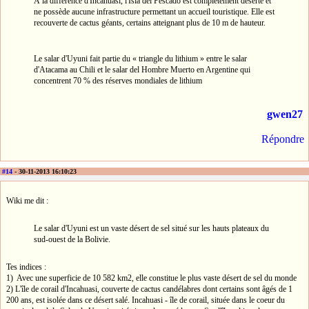
À la différence d'Incahuasi, l'Isla del Pescado est complètement déserte et
ne possède aucune infrastructure permettant un accueil touristique. Elle est
recouverte de cactus géants, certains atteignant plus de 10 m de hauteur.
Le salar d'Uyuni fait partie du « triangle du lithium » entre le salar
d'Atacama au Chili et le salar del Hombre Muerto en Argentine qui
concentrent 70 % des réserves mondiales de lithium
gwen27
Répondre
#14
- 30-11-2013 16:10:23
Wiki me dit :
Le salar d'Uyuni est un vaste désert de sel situé sur les hauts plateaux du
sud-ouest de la Bolivie.
Tes indices :
1) Avec une superficie de 10 582 km2, elle constitue le plus vaste désert de sel du monde
2) L'île de corail d'Incahuasi, couverte de cactus candélabres dont certains sont âgés de 1
200 ans, est isolée dans ce désert salé. Incahuasi - île de corail, située dans le coeur du