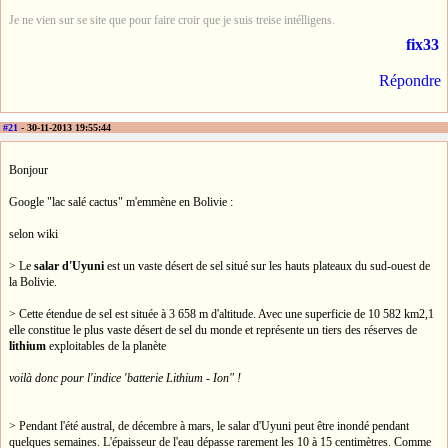
Je ne vien sur se site que pour faire croir que je suis treise intélligens.
fix33
Répondre
#21
- 30-11-2013 19:55:44
Bonjour
Google "lac salé cactus" m'emmène en Bolivie :
selon wiki
> Le
salar d'Uyuni
est un vaste désert de sel situé sur les hauts plateaux du sud-ouest de
la Bolivie.
> Cette étendue de sel est située à 3 658 m d'altitude. Avec une superficie de 10 582 km2,1
elle constitue le plus vaste désert de sel du monde et représente un tiers des réserves de
lithium
exploitables de la planète
voilà donc pour l'indice 'batterie Lithium - Ion" !
> Pendant l'été austral, de décembre à mars, le salar d'Uyuni peut être inondé pendant
quelques semaines. L'épaisseur de l'eau dépasse rarement les 10 à 15 centimètres. Comme