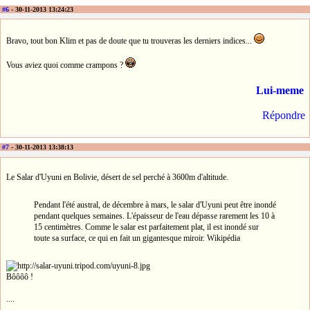
#6
- 30-11-2013 13:24:23
Bravo, tout bon Klim et pas de doute que tu trouveras les derniers indices...
Vous aviez quoi comme crampons ?
Lui-meme
Répondre
#7
- 30-11-2013 13:38:13
Le Salar d'Uyuni en Bolivie, désert de sel perché à 3600m d'altitude.
Pendant l'été austral, de décembre à mars, le salar d'Uyuni peut être inondé
pendant quelques semaines. L'épaisseur de l'eau dépasse rarement les 10 à
15 centimètres. Comme le salar est parfaitement plat, il est inondé sur
toute sa surface, ce qui en fait un gigantesque miroir. Wikipédia
Bôôôô !
....