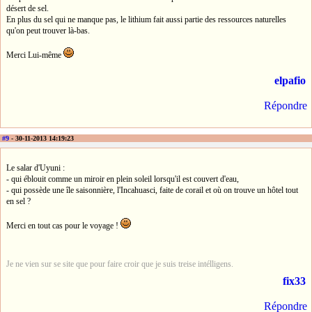
désert de sel.
En plus du sel qui ne manque pas, le lithium fait aussi partie des ressources naturelles
qu'on peut trouver là-bas.
Merci Lui-même
elpafio
Répondre
#9
- 30-11-2013 14:19:23
Le salar d'Uyuni :
- qui éblouit comme un miroir en plein soleil lorsqu'il est couvert d'eau,
- qui possède une île saisonnière, l'Incahuasci, faite de corail et où on trouve un hôtel tout
en sel ?
Merci en tout cas pour le voyage !
Je ne vien sur se site que pour faire croir que je suis treise intélligens.
fix33
Répondre