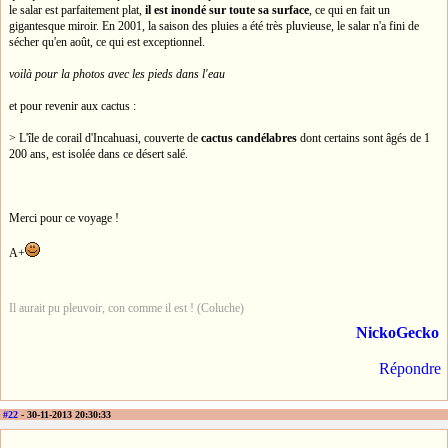
le salar est parfaitement plat,
il est inondé sur toute sa surface
, ce qui en fait un
gigantesque miroir. En 2001, la saison des pluies a été très pluvieuse, le salar n'a fini de
sécher qu'en août, ce qui est exceptionnel.
voilà pour la photos avec les pieds dans l'eau
et pour revenir aux cactus :
> L'île de corail d'Incahuasi, couverte de
cactus candélabres
dont certains sont âgés de 1
200 ans, est isolée dans ce désert salé.
Merci pour ce voyage !
A+
Il aurait pu pleuvoir, con comme il est ! (Coluche)
NickoGecko
Répondre
#22
- 30-11-2013 20:30:33