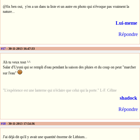
@fix ben oui, y'en a un dans ta liste et un autre en photo qui n'évoque pas vraiment la
nature...
Lui-meme
Répondre
#17
- 30-11-2013 16:47:33
Ah tu veux tout ^^
Salar d'Uyuni qui se rempli d'eau pendant la saison des pluies et du coup on peut "marcher
sur l'eau"
"L'expérience est une lanterne qui n'éclaire que celui qui la porte." L-F. Céline
shadock
Répondre
#18
- 30-11-2013 17:54:36
J'ai déjà dit qu'il y avait une quantité énorme de Lithium...