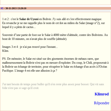
#5
- 30-11-2013 13:20:10
1 et 2 : c'est le
Salar de Uyuni
en Bolivie. J'y suis allé et c'est effectivement magique.
En revanche je ne me rappelle plus le nom de cet ilot au milieu du Salar (image n°2), sur
lequel il y a plein de cactus...
Souvenir d"une partie de foot sur le Salar à 4000 mètre d'altitude, contre des Boliviens. Au
bout de 10 minutes, on n'avait plus de souffle (altitude).
Images 3 et 4 : je n'ai pas trouvé pour l'instant...
Klim.
PS. De mémoire, le Salar est situé sur des gisements énormes de métaux rares, que
malheureusement la Bolivie n'est pas en mesure d'exploiter. Du coup, le Chili, proposerait à
la Bolivie un échange de territoire, pour récupérer le Salar en échange d'un accès à l'Océan
Pacifique. L'image 4 est-elle une allusion à ça ?
J'ai tant besoin de temps pour buller qu'il n'en reste plus assez pour bosser. Qui vit sans
folie n'est pas si sage qu'il croit.
Klimrod
Répondre