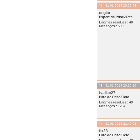
#2
- 31-01-2014 20:09:43
cogito
Expert de Prise2Tete
Enigmes résolues : 48
Messages : 593
#3
- 31-01-2014 20:16:10
fvallee27
Elite de Prise2Tete
Enigmes résolues : 49
Messages : 1264
#4
- 31-01-2014 21:46:08
fix33
Elite de Prise2Tete