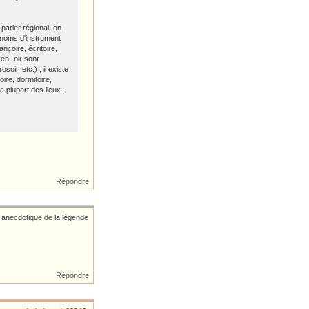
parler régional, on
s noms d'instrument
nçoire, écritoire,
en -oir sont
soir, etc.) ; il existe
ire, dormitoire,
a plupart des lieux.
Répondre
é anecdotique de la légende
Répondre