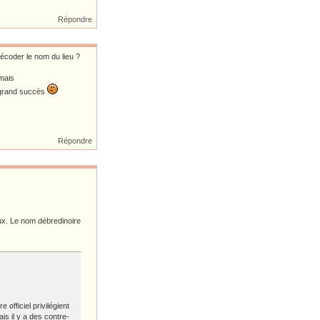
Répondre
décoder le nom du lieu ?
mais
s grand succès
Répondre
ux. Le nom débredinoire
officiel privilégient
is il y a des contre-