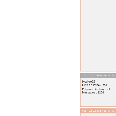
#15
- 02-02-2014 16:14:37
fvallee27
Elite de Prise2Tete
Enigmes résolues : 49
Messages : 1264
#16
- 02-02-2014 19:47:43