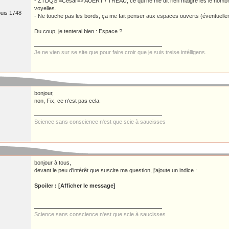
- ZTDQS =César=> AUERT / TREAU, ce qui ne me dit rien malgré les le nombre 
voyelles.
puis 1748
- Ne touche pas les bords, ça me fait penser aux espaces ouverts (éventuelle
Du coup, je tenterai bien : Espace ?
Je ne vien sur se site que pour faire croir que je suis treise intélligens.
bonjour,
non, Fix, ce n'est pas cela.
Science sans conscience n'est que scie à saucisses
bonjour à tous,
devant le peu d'intérêt que suscite ma question, j'ajoute un indice :
Spoiler : [Afficher le message]
Science sans conscience n'est que scie à saucisses