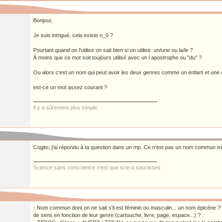
Bonjour,
Je suis intrigué, cela existe o_0 ?
Pourtant quand on l'utilise on sait bien si on utilise un/une ou la/le ?
À moins que ce mot soit toujours utilisé avec un l apostrophe ou "du" ?
Ou alors c'est un nom qui peut avoir les deux genres comme un enfant et une 
est-ce un mot assez courant ?
Il y a sûrement plus simple.
Cogito, j'ai répondu à ta question dans un mp. Ce n'est pas un nom commun tr
Science sans conscience n'est que scie à saucisses
- Nom commun dont on ne sait s'il est féminin ou masculin... un nom épicène 
de sens en fonction de leur genre (cartouche, livre, page, espace...) ?