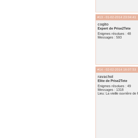
#13
- 01-02-2014 23:04:41
cogito
Expert de Prise2Tete
Enigmes résolues : 48
Messages : 593
#14
- 02-02-2014 16:07:53
ravachol
Elite de Prise2Tete
Enigmes résolues : 49
Messages : 1318
Lieu: La vieille ouvrière de