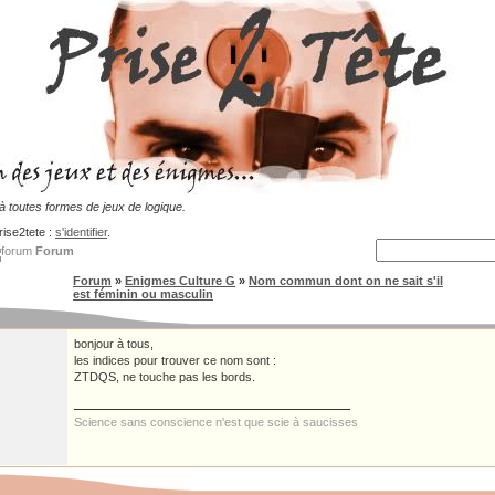
 toutes formes de jeux de logique.
rise2tete :
s'identifier
.
Forum
Forum
»
Enigmes Culture G
»
Nom commun dont on ne sait s'il
est féminin ou masculin
bonjour à tous,
les indices pour trouver ce nom sont :
ZTDQS, ne touche pas les bords.
Science sans conscience n'est que scie à saucisses