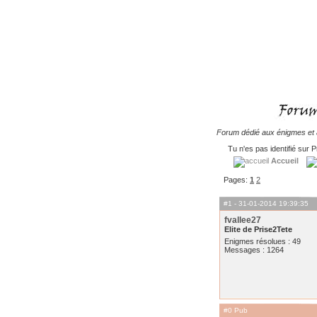
Forum dédié aux énigmes et à
Tu n'es pas identifié sur P
Accueil
Pages:
1
2
#1
- 31-01-2014 19:39:35
fvallee27
Elite de Prise2Tete
Enigmes résolues : 49
Messages : 1264
#0 Pub