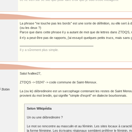
La phrase "ne touche pas les bords" est une sorte de définition, ou elle sert à 
(ou les deux ?)
Parce que dans cette phrase il y a autant de mot que de lettres dans ZTDQS, 
il n'y a peut-être pas de rapports, j'ai essayé quelques petits trucs, mais san
Il y a sûrement plus simple.
Salut fvallee27,
ZTDQS -> 03247 -> code commune de Saint-Menoux.
 F.Bobin
La (ou le) débredinoire est un sarcophage contenant les restes de Saint Meno
provient du mot bredin, qui signifie "simple d'esprit" en dialecte bourbonnais.
Selon Wikipédia
Un ou une débredinoire ?
Le mot se rencontre au masculin et au féminin. Les sites locaux à caractère 
la forme féminine. Les écrivains régionaux semblent préférer le féminin, ma