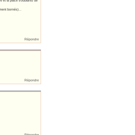
et la place troublants de
ment bornés)...
Répondre
Répondre
Répondre