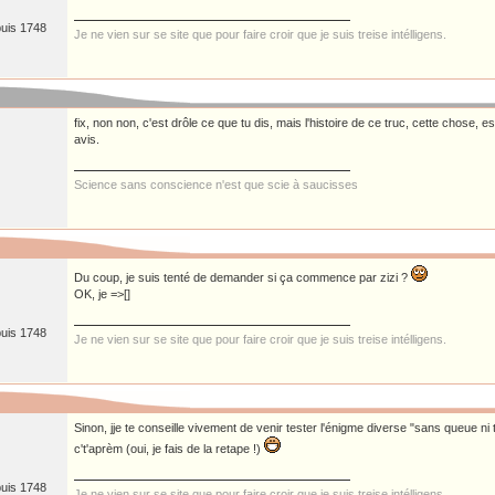
puis 1748
Je ne vien sur se site que pour faire croir que je suis treise intélligens.
fix, non non, c'est drôle ce que tu dis, mais l'histoire de ce truc, cette chose, 
avis.
Science sans conscience n'est que scie à saucisses
Du coup, je suis tenté de demander si ça commence par zizi ?
OK, je =>[]
puis 1748
Je ne vien sur se site que pour faire croir que je suis treise intélligens.
Sinon, jje te conseille vivement de venir tester l'énigme diverse "sans queue ni t
c't'aprèm (oui, je fais de la retape !)
puis 1748
Je ne vien sur se site que pour faire croir que je suis treise intélligens.