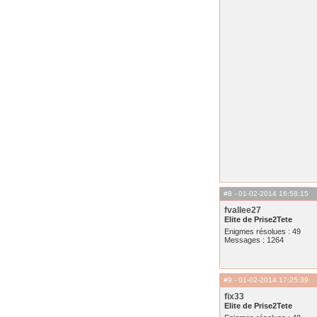
#8
- 01-02-2014 16:58:15
fvallee27
Elite de Prise2Tete
Enigmes résolues : 49
Messages : 1264
#9
- 01-02-2014 17:25:39
fix33
Elite de Prise2Tete