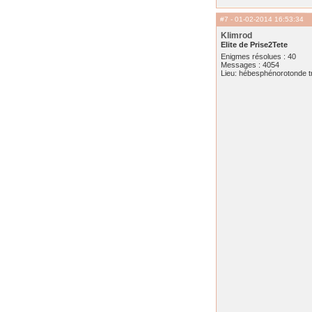
#7
- 01-02-2014 16:53:34
Klimrod
Elite de Prise2Tete
Enigmes résolues : 40
Messages : 4054
Lieu: hébesphénorotonde tr