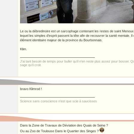
Le ou la débredinoire est un sarcophage contenant les restes de saint Menoux
lequel les simples d'esprit passent la tête afin de recouvrer la santé mentale. Il 
élément identitaire majeur de la province du Bourbonnais.
Klim.
J'ai tant besoin de temps pour buller qu'il n'en reste plus assez pour bosser. Qui
sage qu'il croit.
bravo Klimrod !
Science sans conscience n'est que scie à saucisses
Dans la Zone de Travaux de Déviation des Quais de Seine ?
Ou au Zoo de Toulouse Dans le Quartier des Singes ?