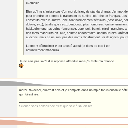
exemples.
Bien qu'il ne s'agisse pas d'un mot du français standard, mais d'un mot de 
peut prendre en compte le traitement du suffixe -oir/-oire en français. Le
construits avec le suffixe -oire sont normalement féminins (bassinoire, bala
doloire, etc.), tandis que ceux, beaucoup plus nombreux, qui se terminent 
habituellement masculins (encensoir, ostensoir, battoir, miroir, tranchoir, arro
des mots masculins en -oire, comme observatoire, déambulatoire, crémato
auditoire, mais ce ne sont pas des noms d'instrument ; ils désignent pour l
Le mot « débredinoir » est attesté aussi (et dans ce cas il est
naturellement masculin).
Je ne sais pas si c'est la réponse attendue mais j'ai tenté ma chance.
merci Ravachol, oui c'est cela et je complète dans un mp à ton intention le côt
qui lui est liée.
Science sans conscience n'est que scie à saucisses