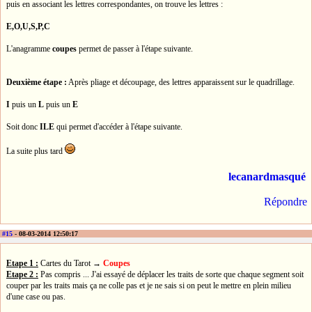
puis en associant les lettres correspondantes, on trouve les lettres :
E,O,U,S,P,C
L'anagramme
coupes
permet de passer à l'étape suivante.
Deuxième étape :
Après pliage et découpage, des lettres apparaissent sur le quadrillage.
I
puis un
L
puis un
E
Soit donc
ILE
qui permet d'accéder à l'étape suivante.
La suite plus tard
lecanardmasqué
Répondre
#15
- 08-03-2014 12:50:17
Etape 1 :
Cartes du Tarot →
Coupes
Etape 2 :
Pas compris ... J'ai essayé de déplacer les traits de sorte que chaque segment soit
couper par les traits mais ça ne colle pas et je ne sais si on peut le mettre en plein milieu
d'une case ou pas.