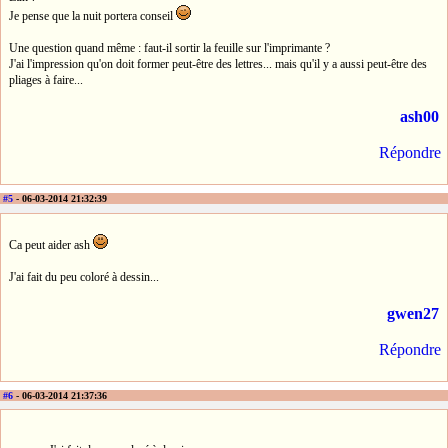
Je pense que la nuit portera conseil
Une question quand même : faut-il sortir la feuille sur l'imprimante ?
J'ai l'impression qu'on doit former peut-être des lettres... mais qu'il y a aussi peut-être des
pliages à faire...
ash00
Répondre
#5
- 06-03-2014 21:32:39
Ca peut aider ash
J'ai fait du peu coloré à dessin...
gwen27
Répondre
#6
- 06-03-2014 21:37:36