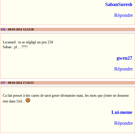
SabanSuresh
Répondre
#16
- 08-03-2014 12:53:30
Lecanard : tu as négligé un peu 234
Saban : pl ... ????
gwen27
Répondre
#17
- 08-03-2014 17:16:55
Ca fait penser à des cartes de tarot genre divinatoire mais, les mots que j'entre ne donnent
rien dans l'url...
Lui-meme
Répondre