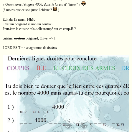
« Gwen, avec l'énigme 4000, dans le forum d' "hiver" »
(à moins que ce soit juste Leblanc ?
)
Edit du 15 mars, 14h10:
C'est un poignard et non un couteau.
Peut-être la cuisine m'a-t-elle trompé sur ce coup-là ?
cuisine,
couteau
poignard, Olive => I
I ORD ES T => anagramme de
droites