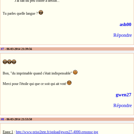
J'ai fait du peu coloré à dessin...
Tu parles quelle langue ?
ash00
Répondre
#7
- 06-03-2014 21:39:56
Bon, "du imprimable quand c'était indispensable"
Merci pour l'étoile qui que ce soit qui ait voté
gwen27
Répondre
#8
- 06-03-2014 21:53:50
Etape 1
:
http://www.prise2tete.fr/upload/gwen27-4000-reponse.jpg