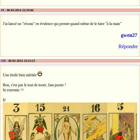
#9
- 06-03-2014 22:19:46
J'ai laissé un "réseau" en évidence qui permet quand même de le faire "à la main"
gwen27
Répondre
#10
- 06-03-2014 23:13:13
Une étoile bien méritée
Bon, c'est pas le tout de tester, faut poster !
In extremis ^^
1/