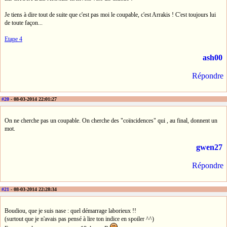
Je tiens à dire tout de suite que c'est pas moi le coupable, c'est Arrakis ! C'est toujours lui
de toute façon...
Etape 4
ash00
Répondre
#20
- 08-03-2014 22:01:27
On ne cherche pas un coupable. On cherche des "coïncidences" qui , au final, donnent un
mot.
gwen27
Répondre
#21
- 08-03-2014 22:28:34
Boudiou, que je suis nase : quel démarrage laborieux !!
(surtout que je n'avais pas pensé à lire ton indice en spoiler ^^)