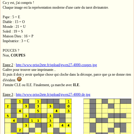
Ca y est, j'ai compris !
Chaque image est la représentation moderne d'une carte du tarot divinatoire.
Pape : 5 = E
Diable : 15 = O
Monde : 21 = U
Soleil : 19 = S
Maison Dieu : 16 = P
Impératrice : 3 = C
POUCES ?
Non,
COUPES
Etape 2
:
http://www.prise2tete.fr/upload/gwen27-4000-coupes.jpg
Galère pour trouver une imprimante...
Et puis il doit y avoir quelque chose qui cloche dans la découpe, parce que ça ne donne rien
d'évident.
J'intuite CLE ou ILE. Finalement, ça marche avec
ILE
.
Etape 3
:
http://www.prise2tete.fr/upload/gwen27-4000-ile.jpg