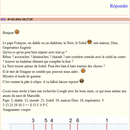
Répondre
#13
- 07-03-2014 18:17:39
Bonjour
Le pape François, un diable ou un diablotin, la Terre, le Soleil
, une maison, Dieu,
l'impératrice Eugénie.
Qu'est-ce qu'on peut bien mijoter avec tout ça ?
Rébus ? acrostiches ? hémistiches ? charade ? une symétrie centrale avec le soleil au centre
? trouver un huitième élément qui complète la liste ?
La Terre tourne autour du Soleil. Peut-être faut-il faire tourner des choses ?
Et le titre de l'énigme ne semble pas pouvoir nous aider...
Mystère et boule de gomme.
C'est comme la pâte à crêpes: il va falloir laisser reposer
Gwen nous invite à faire une recherche Google avec les bons mots, ce qui nous amène aux
atouts du tarot de Marseille.
Pape: 5, diable: 15, monde: 21, Soleil: 19, maison Dieu: 16, impératrice: 3
5 15 21 19 16 3 => E O U S P C
Anagramme: coupes