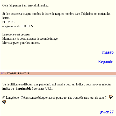
Cela fait penser à un tarot divinatoire...
Si l'on associe à chaque nombre la lettre de rang ce nombre dans l'alphabet, on obtient les
lettres
EOUSPC
anagramme de COUPES
La réponse est
coupes
.
Maintenant je peux attaquer la seconde image.
Merci à gwen pour les indices.
masab
Répondre
#12
- 07-03-2014 14:17:16
Vu la difficulté à débuter, une petite info qui vaudra pour un indice : vous pouvez rajouter
-
indice
ou
-imprimable
à certaines URL .
@ Langelotte : T'étais sensée bloquer aussi, pourquoi t'as trouvé le truc tout de suite ?
gwen27