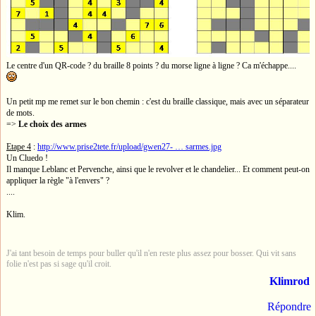
Le centre d'un QR-code ? du braille 8 points ? du morse ligne à ligne ? Ca m'échappe....
Un petit mp me remet sur le bon chemin : c'est du braille classique, mais avec un séparateur
de mots.
=>
Le choix des armes
Etape 4
:
http://www.prise2tete.fr/upload/gwen27- … sarmes.jpg
Un Cluedo !
Il manque Leblanc et Pervenche, ainsi que le revolver et le chandelier... Et comment peut-on
appliquer la règle "à l'envers" ?
....
Klim.
J'ai tant besoin de temps pour buller qu'il n'en reste plus assez pour bosser. Qui vit sans
folie n'est pas si sage qu'il croit.
Klimrod
Répondre