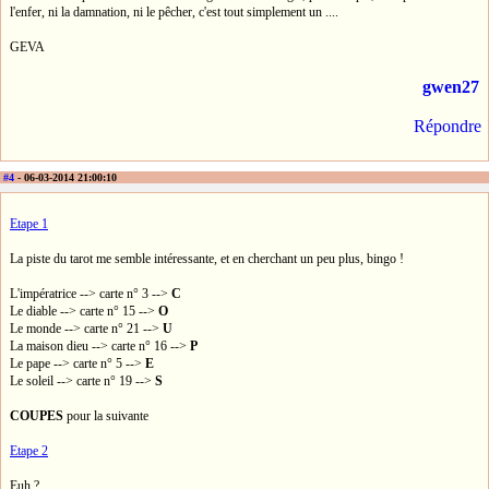
l'enfer, ni la damnation, ni le pêcher, c'est tout simplement un ....
GEVA
gwen27
Répondre
#4
- 06-03-2014 21:00:10
Etape 1
La piste du tarot me semble intéressante, et en cherchant un peu plus, bingo !
L'impératrice --> carte n° 3 -->
C
Le diable --> carte n° 15 -->
O
Le monde --> carte n° 21 -->
U
La maison dieu --> carte n° 16 -->
P
Le pape --> carte n° 5 -->
E
Le soleil --> carte n° 19 -->
S
COUPES
pour la suivante
Etape 2
Euh ?