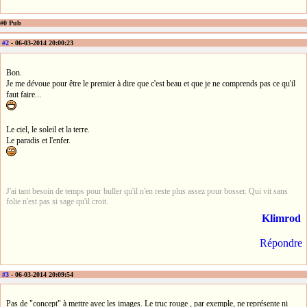
#0 Pub
#2
- 06-03-2014 20:00:23
Bon.
Je me dévoue pour être le premier à dire que c'est beau et que je ne comprends pas ce qu'il
faut faire...
Le ciel, le soleil et la terre.
Le paradis et l'enfer.
J'ai tant besoin de temps pour buller qu'il n'en reste plus assez pour bosser. Qui vit sans
folie n'est pas si sage qu'il croit.
Klimrod
Répondre
#3
- 06-03-2014 20:09:54
Pas de "concept" à mettre avec les images. Le truc rouge , par exemple, ne représente ni