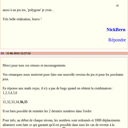
et
aussi à un jeu ios, 'polygone' je crois...
Très belle réalisation, bravo !
NickBern
Répondre
#4
- 15-06-2014 12:27:54
Merci pour tous ces retours et encouragements.
Vos remarques nous motivent pour faire une nouvelle version du jeu et pour les prochains
jeux.
En réponse aux mails reçus, il n'y a pas de bugs quand on obtient la combinaison :
1,2,3,4,5,6
...
31,32,33,34,
36,35
Il est bien possible de remettre les 2 derniers nombres dans l'ordre.
Pour info, au début de chaque niveau, les nombres sont ordonnés et 1000 déplacements
aléatoires sont faits ce qui garantit qu'il est possible dans tous les cas de revenir à la