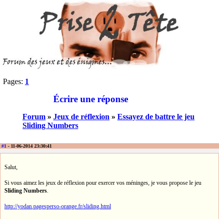
Pages:
1
Écrire une réponse
Forum
»
Jeux de réflexion
»
Essayez de battre le jeu
Sliding Numbers
#1
- 11-06-2014 23:30:41
Salut,
Si vous aimez les jeux de réflexion pour exercer vos méninges, je vous propose le jeu
Sliding Numbers
.
http://yodan.pagesperso-orange.fr/sliding.html