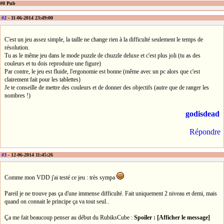
#0 Pub
#2
- 11-06-2014 23:49:00
C'est un jeu assez simple, la taille ne change rien à la difficulté seulement le temps de
résolution.
Tu as le même jeu dans le mode puzzle de chuzzle deluxe et c'est plus joli (tu as des
couleurs et tu dois reproduire une figure)
Par contre, le jeu est fluide, l'ergonomie est bonne (même avec un pc alors que c'est
clairement fait pour les tablettes)
Je te conseille de mettre des couleurs et de donner des objectifs (autre que de ranger les
nombres !)
godisdead
Répondre
#3
- 12-06-2014 11:45:26
Comme mon VDD j'ai testé ce jeu : très sympa
Pareil je ne trouve pas ça d'une immense difficulté. Fait uniquement 2 niveau et demi, mais
quand on connait le principe ça va tout seul..
Ça me fait beaucoup penser au début du RubiksCube :
Spoiler : [Afficher le message]