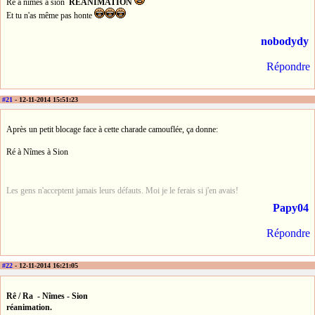
Ré à nimes à sion
REANIMATION
Et tu n'as même pas honte
nobodydy
Répondre
#21
- 12-11-2014 15:51:23
Après un petit blocage face à cette charade camouflée, ça donne:
Ré à Nîmes à Sion
Les gens n'acceptent jamais leurs défauts. Moi je le ferais si j'en avais!
Papy04
Répondre
#22
- 12-11-2014 16:21:05
Rê / Ra - Nîmes - Sion
réanimation.