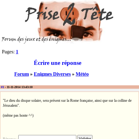
Pages:
1
Écrire une réponse
Forum
»
Enigmes Diverses
»
Météo
#1
- 11-11-2014 13:43:10
"Le dieu du disque solaire, sera présent sur la Rome française, ainsi que sur la colline de
Jérusalem".
(même pas honte ^^)
Réponse :