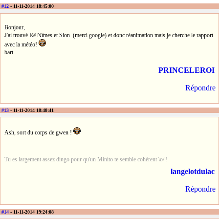
#12
- 11-11-2014 18:45:00
Bonjour,
J'ai trouvé Rê Nîmes et Sion (merci google) et donc réanimation mais je cherche le rapport
avec la météo!
bart
PRINCELEROI
Répondre
#13
- 11-11-2014 18:48:41
Ash, sort du corps de gwen !
Tu es largement assez dingo pour qu'un Minito te semble cohérent \o/ !
langelotdulac
Répondre
#14
- 11-11-2014 19:24:08