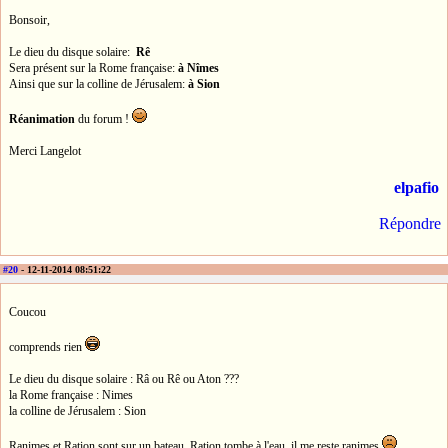
Bonsoir,
Le dieu du disque solaire:
Rê
Sera présent sur la Rome française:
à Nîmes
Ainsi que sur la colline de Jérusalem:
à Sion
Réanimation
du forum !
Merci Langelot
elpafio
Répondre
#20
- 12-11-2014 08:51:22
Coucou
comprends rien
Le dieu du disque solaire : Râ ou Rê ou Aton ???
la Rome française : Nimes
la colline de Jérusalem : Sion
Ranimes et Ration sont sur un bateau, Ration tombe à l'eau, il me reste ranimes