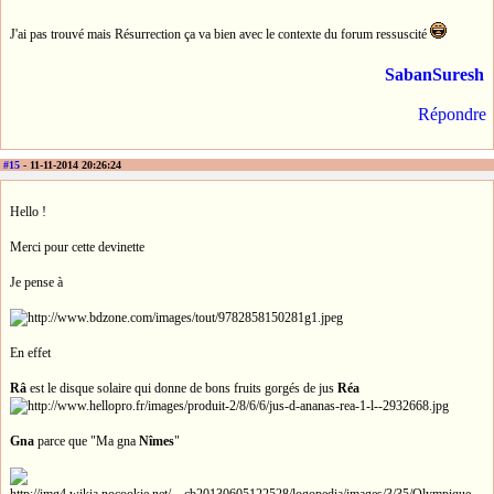
J'ai pas trouvé mais Résurrection ça va bien avec le contexte du forum ressuscité
SabanSuresh
Répondre
#15
- 11-11-2014 20:26:24
Hello !
Merci pour cette devinette
Je pense à
En effet
Râ
est le disque solaire qui donne de bons fruits gorgés de jus
Réa
Gna
parce que "Ma gna
Nîmes
"