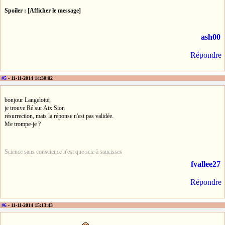
Spoiler : [Afficher le message]
ash00
Répondre
#5
- 11-11-2014 14:30:02
bonjour Langelotte,
je trouve Ré sur Aix Sion
résurrection, mais la réponse n'est pas validée.
Me trompe-je ?
Science sans conscience n'est que scie à saucisses
fvallee27
Répondre
#6
- 11-11-2014 15:13:43