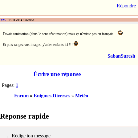
Répondre
#25
- 13-11-2014 19:23:53
J'avais ranimation (dans le sens réanimation) mais ça n'existe pas en français ...
Et puis rangez vos images, y'a des enfants ici !!!
SabanSuresh
Écrire une réponse
Pages:
1
Forum
»
Enigmes Diverses
»
Météo
Réponse rapide
Rédige ton message