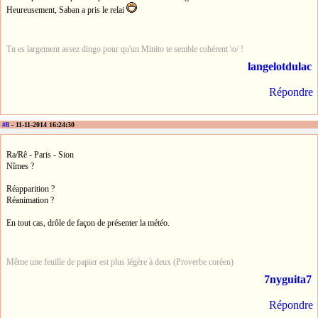
Heureusement, Saban a pris le relai
Tu es largement assez dingo pour qu'un Minito te semble cohérent \o/ !
langelotdulac
Répondre
#8
- 11-11-2014 16:24:30
Ra/Rê - Paris - Sion
Nîmes ?
Réapparition ?
Réanimation ?
En tout cas, drôle de façon de présenter la météo.
Même une feuille de papier est plus légère à deux (Proverbe coréen)
7nyguita7
Répondre