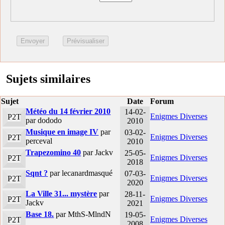
Sujets similaires
Sujet
Date
Forum
Météo du 14 février 2010
14-02-
Enigmes Diverses
P2T
par dododo
2010
Musique en image IV
par
03-02-
Enigmes Diverses
P2T
perceval
2010
Trapezomino 40
par Jackv
25-05-
Enigmes Diverses
P2T
2018
Sqnt ?
par lecanardmasqué
07-03-
Enigmes Diverses
P2T
2020
La Ville 31... mystère
par
28-11-
Enigmes Diverses
P2T
Jackv
2021
Base 18.
par MthS-MlndN
19-05-
Enigmes Diverses
P2T
2008