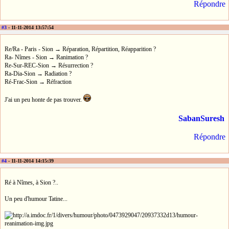
Répondre
#3
- 11-11-2014 13:57:54
Re/Ra - Paris - Sion → Réparation, Répartition, Réapparition ?
Ra- Nîmes - Sion → Ranimation ?
Re-Sur-REC-Sion → Résurrection ?
Ra-Dia-Sion → Radiation ?
Ré-Frac-Sion → Réfraction
J'ai un peu honte de pas trouver.
SabanSuresh
Répondre
#4
- 11-11-2014 14:15:39
Ré à Nîmes, à Sion ?..
Un peu d'humour Tatine...