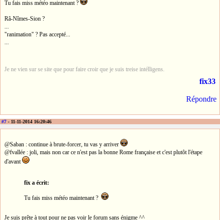
Tu fais miss météo maintenant ?
Râ-Nîmes-Sion ?
...
"ranimation" ? Pas accepté...
...
Je ne vien sur se site que pour faire croir que je suis treise intélligens.
fix33
Répondre
#7
- 11-11-2014 16:20:46
@Saban : continue à brute-forcer, tu vas y arriver
@fvallée : joli, mais non car ce n'est pas la bonne Rome française et c'est plutôt l'étape
d'avant
fix a écrit:
Tu fais miss météo maintenant ?
Je suis prête à tout pour ne pas voir le forum sans énigme ^^