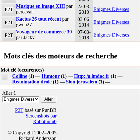
Musique en image XIII
par
22-03-
Enigmes Diverses
P2T
perceval
2010
Kactus 26 tout récent
par
03-06-
Enigmes Diverses
P2T
gwen27
2014
Voyageur de commerce 30
07-03-
Enigmes Diverses
P2T
par Jackv
2018
Mots clés des moteurs de recherche
Mot clé (occurences)
Colline
(1) —
Humour
(1) —
Http: /a.imdoc.fr
(1) —
Reanimation drole
(1) —
Sion jerusalem
(1) —
Aller à
P2T
basé sur PunBB
Screenshots par
Robothumb
© Copyright 2002–2005
Rickard Andersson