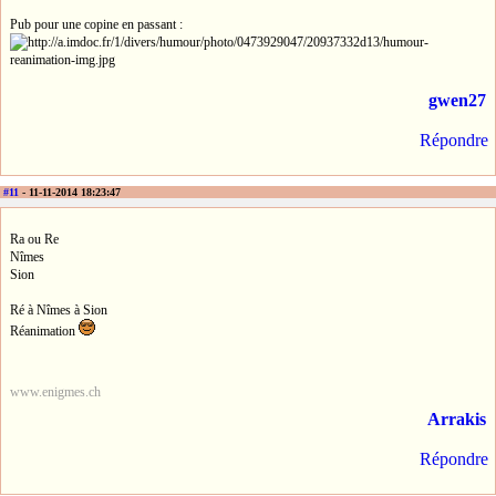
Pub pour une copine en passant :
gwen27
Répondre
#11
- 11-11-2014 18:23:47
Ra ou Re
Nîmes
Sion
Ré à Nîmes à Sion
Réanimation
www.enigmes.ch
Arrakis
Répondre