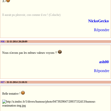
A+
Il aurait pu pleuvoir, con comme il est ! (Coluche)
NickoGecko
Répondre
#16
- 11-11-2014 20:28:09
Nous n'avons pas les mêmes valeurs voyons !!
ash00
Répondre
#17
- 11-11-2014 21:18:31
Belle tentative !