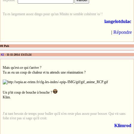
Tu es largement assez dingo pour qu'un Minito te semble cohérent \o/ !
langelotdulac
|
Répondre
#0 Pub
#2
- 11-11-2014 13:55:24
Mais qu'est-ce qui t'arrive ?
Tu as eu un coup de chaleur et tu attends une réanimation ?
Un p'tit coup de bouche à bouche ?
Klim.
J'ai tant besoin de temps pour buller qu'il n'en reste plus assez pour bosser. Qui vit sans
folie n'est pas si sage qu'il croit.
Klimrod