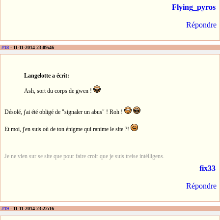
Flying_pyros
Répondre
#18
- 11-11-2014 23:09:46
Langelotte a écrit:
Ash, sort du corps de gwen !
Désolé, j'ai été obligé de "signaler un abus" ! Roh !
Et moi, j'en suis où de ton énigme qui ranime le site ?!
Je ne vien sur se site que pour faire croir que je suis treise intélligens.
fix33
Répondre
#19
- 11-11-2014 23:22:16