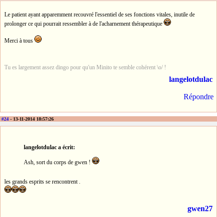
Le patient ayant apparemment recouvré l'essentiel de ses fonctions vitales, inutile de
prolonger ce qui pourrait ressembler à de l'acharnement thérapeutique
Merci à tous
Tu es largement assez dingo pour qu'un Minito te semble cohérent \o/ !
langelotdulac
Répondre
#24
- 13-11-2014 18:57:26
langelotdulac a écrit:
Ash, sort du corps de gwen !
les grands esprits se rencontrent .
gwen27