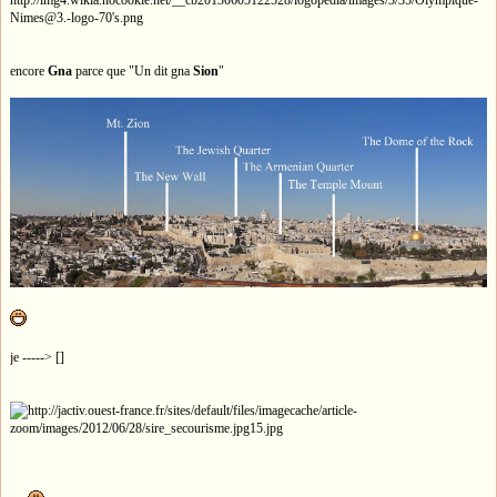
encore
Gna
parce que "Un dit gna
Sion
"
je -----> []