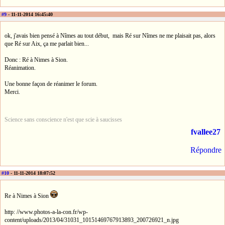
#9
- 11-11-2014 16:45:40
ok, j'avais bien pensé à Nîmes au tout début, mais Ré sur Nîmes ne me plaisait pas, alors
que Ré sur Aix, ça me parlait bien...
Donc : Ré à Nimes à Sion.
Réanimation.
Une bonne façon de réanimer le forum.
Merci.
Science sans conscience n'est que scie à saucisses
fvallee27
Répondre
#10
- 11-11-2014 18:07:52
Re à Nimes à Sion
http: //www.photos-a-la-con.fr/wp-
content/uploads/2013/04/31031_10151469767913893_200726921_n.jpg