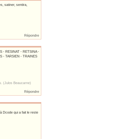
es, satiner, sentira,
Répondre
S - RESINAT - RETSINA -
ES - TARSIEN - TRAINES
es. (Julos Beaucarne)
Répondre
à Dcode qui a fait le reste