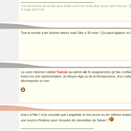
J'ai tant besoin de temps pour buller qu'il n'en reste plus assez pour bosser. Qu
si sage qu'il croit.
Tout le monde a les bonnes lettres mais Klim a 30 mots ! Qui peut égaliser ou 
La case-réponse validait
Transie
qui admet
29
31 anagrammes (je fais confian
transi est une représentation, du Moyen-âge ou de la Renaissance, d’un cadav
décomposer ou non.
bravo à Klim ! et je constate que Langelotte et moi avons eu les mêmes inspir
une source d'indices pour résoudre les devinettes de Saban ?