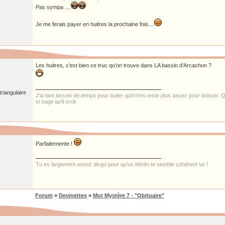
Pas sympa ....
Je me ferais payer en huitres la prochaine fois....
Les huitres, c'est bien ce truc qu'on trouve dans LA bassin d'Arcachon ?
riangulaire
J'ai tant besoin de temps pour buller qu'il n'en reste plus assez pour bosser. Qu
si sage qu'il croit.
Parfaitemente !
Tu es largement assez dingo pour qu'un Minito te semble cohérent \o/ !
Forum
»
Devinettes
»
Mot Mystère 7 - "Obituaire"