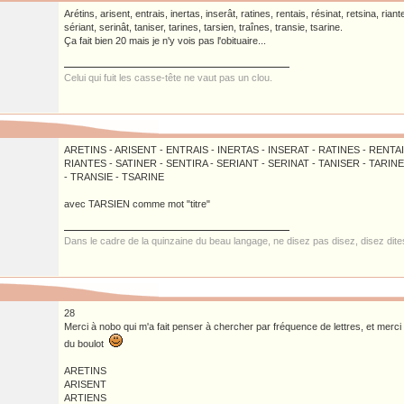
Arétins, arisent, entrais, inertas, inserât, ratines, rentais, résinat, retsina, riant
sériant, serinât, taniser, tarines, tarsien, traînes, transie, tsarine.
Ça fait bien 20 mais je n'y vois pas l'obituaire...
Celui qui fuit les casse-tête ne vaut pas un clou.
ARETINS - ARISENT - ENTRAIS - INERTAS - INSERAT - RATINES - RENTAI
RIANTES - SATINER - SENTIRA - SERIANT - SERINAT - TANISER - TARIN
- TRANSIE - TSARINE
avec TARSIEN comme mot "titre"
Dans le cadre de la quinzaine du beau langage, ne disez pas disez, disez dit
28
Merci à nobo qui m'a fait penser à chercher par fréquence de lettres, et merci 
du boulot
ARETINS
ARISENT
ARTIENS