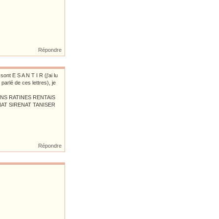
Répondre
ont E S A N T I R (j'ai lu
arlé de ces lettres), je
ENS RATINES RENTAIS
NAT SIRENAT TANISER
Répondre