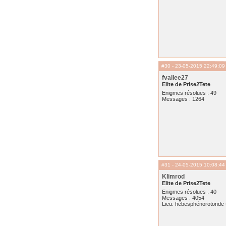
#30
- 23-05-2015 22:49:09
fvallee27
Elite de Prise2Tete
Enigmes résolues : 49
Messages : 1264
#31
- 24-05-2015 10:08:44
Klimrod
Elite de Prise2Tete
Enigmes résolues : 40
Messages : 4054
Lieu: hébesphénorotonde t