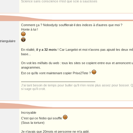
Science sans conscience n'est que scie à saucisses
Comment ça ? Nobodydy soufflerait-il des indices à d'autres que moi ?
Honte à lui !
riangulaire
En réalité,
il y a 32 mots
! Car Langelot et moi n'avons pas ajouté les deux 
base...
On voit les méfaits du web : tous les sites se copient entre eux et annoncent
anagrammes.
Est ce qu'ils vont maintenant copier Prise2Tete ?
J'ai tant besoin de temps pour buller qu'il n'en reste plus assez pour bosser. Qu
si sage qu'il croit.
Incroyable
C'est qui ce Nobo qui souffle
(Sous la torture)
Je n'avais que 20mots et personne ne m'a aidé.