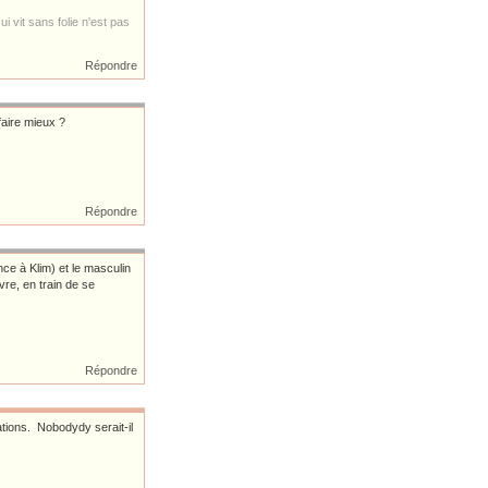
i vit sans folie n'est pas
Répondre
faire mieux ?
Répondre
ce à Klim) et le masculin
re, en train de se
Répondre
ations. Nobodydy serait-il