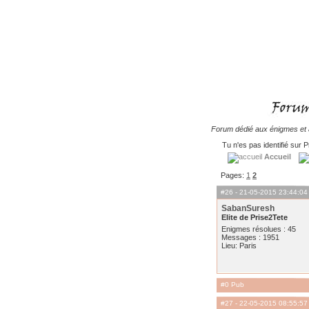
Forum dédié aux énigmes et à
Tu n'es pas identifié sur P
Accueil
Pages:
1
2
#26
- 21-05-2015 23:44:04
SabanSuresh
Elite de Prise2Tete
Enigmes résolues : 45
Messages : 1951
Lieu: Paris
#0 Pub
#27
- 22-05-2015 08:55:57