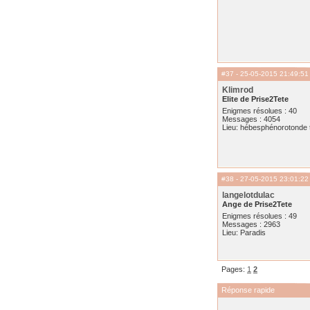
#37
- 25-05-2015 21:49:51
Klimrod
Elite de Prise2Tete
Enigmes résolues : 40
Messages : 4054
Lieu: hébesphénorotonde t
#38
- 27-05-2015 23:01:22
langelotdulac
Ange de Prise2Tete
Enigmes résolues : 49
Messages : 2963
Lieu: Paradis
Pages:
1
2
Réponse rapide