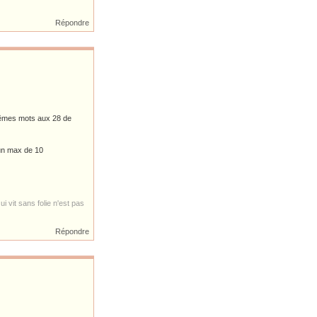
Répondre
mêmes mots aux 28 de
 un max de 10
i vit sans folie n'est pas
Répondre