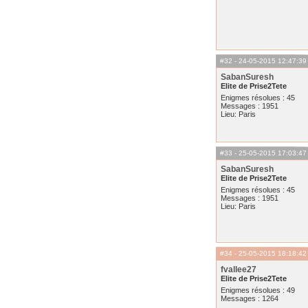
#32
- 24-05-2015 12:47:39
SabanSuresh
Elite de Prise2Tete
Enigmes résolues : 45
Messages : 1951
Lieu: Paris
#33
- 25-05-2015 17:03:47
SabanSuresh
Elite de Prise2Tete
Enigmes résolues : 45
Messages : 1951
Lieu: Paris
#34
- 25-05-2015 18:18:42
fvallee27
Elite de Prise2Tete
Enigmes résolues : 49
Messages : 1264