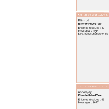
#35
- 25-05-2015 19:26:57
Klimrod
Elite de Prise2Tete
Enigmes résolues : 40
Messages : 4054
Lieu: hébesphénorotonde t
#36
- 25-05-2015 20:47:52
nobodydy
Elite de Prise2Tete
Enigmes résolues : 49
Messages : 1677