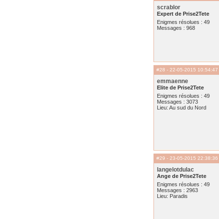
scrablor
Expert de Prise2Tete
Enigmes résolues : 49
Messages : 968
#28
- 22-05-2015 10:54:47
emmaenne
Elite de Prise2Tete
Enigmes résolues : 49
Messages : 3073
Lieu: Au sud du Nord
#29
- 23-05-2015 22:38:36
langelotdulac
Ange de Prise2Tete
Enigmes résolues : 49
Messages : 2963
Lieu: Paradis