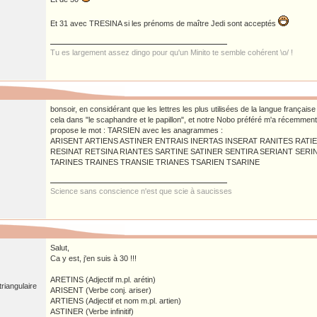
Et 31 avec TRESINA si les prénoms de maître Jedi sont acceptés
Tu es largement assez dingo pour qu'un Minito te semble cohérent \o/ !
bonsoir, en considérant que les lettres les plus utilisées de la langue française s
cela dans "le scaphandre et le papillon", et notre Nobo préféré m'a récemment p
propose le mot : TARSIEN avec les anagrammes :
ARISENT ARTIENS ASTINER ENTRAIS INERTAS INSERAT RANITES RATI
RESINAT RETSINA RIANTES SARTINE SATINER SENTIRA SERIANT SERI
TARINES TRAINES TRANSIE TRIANES TSARIEN TSARINE
Science sans conscience n'est que scie à saucisses
Salut,
Ca y est, j'en suis à 30 !!!
ARETINS (Adjectif m.pl. arétin)
riangulaire
ARISENT (Verbe conj. ariser)
ARTIENS (Adjectif et nom m.pl. artien)
ASTINER (Verbe infinitif)