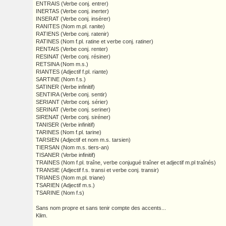
ENTRAIS (Verbe conj. entrer)
INERTAS (Verbe conj. inerter)
INSERAT (Verbe conj. insérer)
RANITES (Nom m.pl. ranite)
RATIENS (Verbe conj. ratenir)
RATINES (Nom f.pl. ratine et verbe conj. ratiner)
RENTAIS (Verbe conj. renter)
RESINAT (Verbe conj. résiner)
RETSINA (Nom m.s.)
RIANTES (Adjectif f.pl. riante)
SARTINE (Nom f.s.)
SATINER (Verbe infinitif)
SENTIRA (Verbe conj. sentir)
SERIANT (Verbe conj. sérier)
SERINAT (Verbe conj. seriner)
SIRENAT (Verbe conj. siréner)
TANISER (Verbe infinitif)
TARINES (Nom f.pl. tarine)
TARSIEN (Adjectif et nom m.s. tarsien)
TIERSAN (Nom m.s. tiers-an)
TISANER (Verbe infinitif)
TRAINES (Nom f.pl. traîne, verbe conjugué traîner et adjectif m.pl traînés)
TRANSIE (Adjectif f.s. transi et verbe conj. transir)
TRIANES (Nom m.pl. triane)
TSARIEN (Adjectif m.s.)
TSARINE (Nom f.s)
Sans nom propre et sans tenir compte des accents...
Klim.