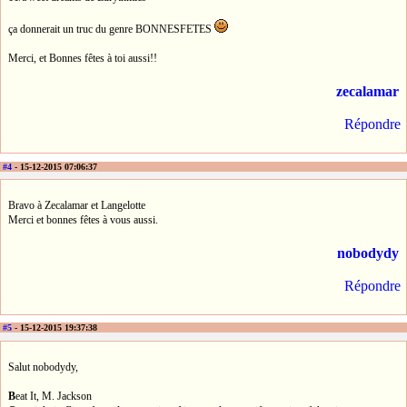
ça donnerait un truc du genre BONNESFETES
Merci, et Bonnes fêtes à toi aussi!!
zecalamar
Répondre
#4
- 15-12-2015 07:06:37
Bravo à Zecalamar et Langelotte
Merci et bonnes fêtes à vous aussi.
nobodydy
Répondre
#5
- 15-12-2015 19:37:38
Salut nobodydy,
B
eat It, M. Jackson