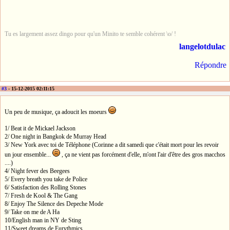
Tu es largement assez dingo pour qu'un Minito te semble cohérent \o/ !
langelotdulac
Répondre
#3
- 15-12-2015 02:11:15
Un peu de musique, ça adoucit les moeurs
1/ Beat it de Mickael Jackson
2/ One night in Bangkok de Murray Head
3/ New York avec toi de Téléphone (Corinne a dit samedi que c'était mort pour les revoir
un jour ensemble...
, ça ne vient pas forcément d'elle, m'ont l'air d'être des gros macchos
....)
4/ Night fever des Beegees
5/ Every breath you take de Police
6/ Satisfaction des Rolling Stones
7/ Fresh de Kool & The Gang
8/ Enjoy The Silence des Depeche Mode
9/ Take on me de A Ha
10/English man in NY de Sting
11/Sweet dreams de Eurythmics