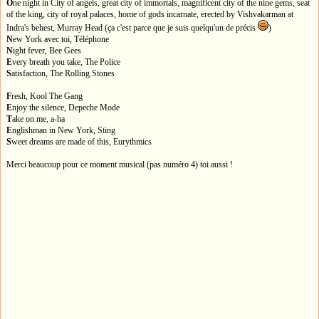
O
ne night in City of angels, great city of immortals, magnificent city of the nine gems, seat
of the king, city of royal palaces, home of gods incarnate, erected by Vishvakarman at
Indra's behest, Murray Head (ça c'est parce que je suis quelqu'un de précis
)
N
ew York avec toi, Téléphone
N
ight fever, Bee Gees
E
very breath you take, The Police
S
atisfaction, The Rolling Stones
F
resh, Kool The Gang
E
njoy the silence, Depeche Mode
T
ake on me, a-ha
E
nglishman in New York, Sting
S
weet dreams are made of this, Eurythmics
Merci beaucoup pour ce moment musical (pas numéro 4) toi aussi !