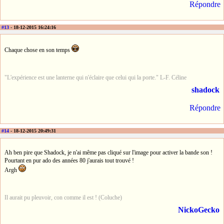
Répondre
#13
- 18-12-2015 16:24:16
Chaque chose en son temps
"L'expérience est une lanterne qui n'éclaire que celui qui la porte." L-F. Céline
shadock
Répondre
#14
- 18-12-2015 20:49:31
Ah ben pire que Shadock, je n'ai même pas cliqué sur l'image pour activer la bande son !
Pourtant en pur ado des années 80 j'aurais tout trouvé !
Argh
Il aurait pu pleuvoir, con comme il est ! (Coluche)
NickoGecko