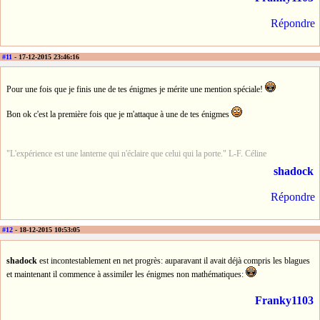
Répondre
#11
- 17-12-2015 23:46:16
Pour une fois que je finis une de tes énigmes je mérite une mention spéciale!
Bon ok c'est la première fois que je m'attaque à une de tes énigmes
"L'expérience est une lanterne qui n'éclaire que celui qui la porte." L-F. Céline
shadock
Répondre
#12
- 18-12-2015 10:53:05
shadock
est incontestablement en net progrès: auparavant il avait déjà compris les blagues
et maintenant il commence à assimiler les énigmes non mathématiques:
Franky1103