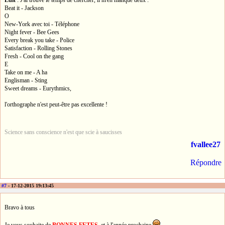
Edit
: J'ai trouvé le temps de chercher, il m'en manque deux :
Beat it - Jackson
O
New-York avec toi - Téléphone
Night fever - Bee Gees
Every break you take - Police
Satisfaction - Rolling Stones
Fresh - Cool on the gang
E
Take on me - A ha
Englisman - Sting
Sweet dreams - Eurythmics,
l'orthographe n'est peut-être pas excellente !
Science sans conscience n'est que scie à saucisses
fvallee27
Répondre
#7
- 17-12-2015 19:13:45
Bravo à tous
Je vous souhaite de
BONNES FETES
, et à l'année prochaine