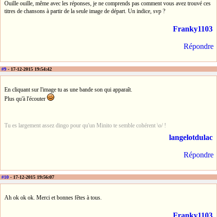
Ouille ouille, même avec les réponses, je ne comprends pas comment vous avez trouvé ces
titres de chansons à partir de la seule image de départ. Un indice, svp ?
Franky1103
Répondre
#9
- 17-12-2015 19:54:42
En cliquant sur l'image tu as une bande son qui apparaît.
Plus qu'à l'écouter
Tu es largement assez dingo pour qu'un Minito te semble cohérent \o/ !
langelotdulac
Répondre
#10
- 17-12-2015 19:56:07
Ah ok ok ok. Merci et bonnes fêtes à tous.
Franky1103