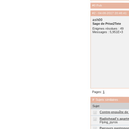
#0 Pub
#2
- 04-06-2017 20:46:41
ash00
Sage de Prise2Tete
Enigmes résolues : 49
Messages : 5,951E+3
Pages:
1
Sujets similaires
Sujet
Contre-enquête de 
Radiohead's apartme
Flying_pyros
Parcours gastronom