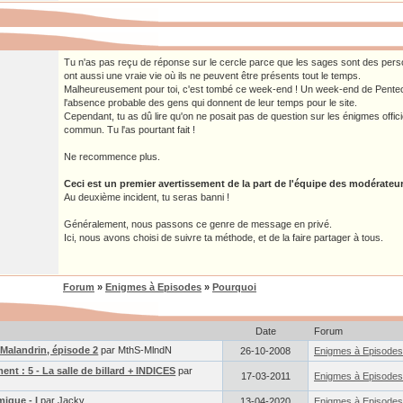
Tu n'as pas reçu de réponse sur le cercle parce que les sages sont des perso
ont aussi une vraie vie où ils ne peuvent être présents tout le temps.
Malheureusement pour toi, c'est tombé ce week-end ! Un week-end de Pentecô
l'absence probable des gens qui donnent de leur temps pour le site.
Cependant, tu as dû lire qu'on ne posait pas de question sur les énigmes offici
commun. Tu l'as pourtant fait !
Ne recommence plus.
Ceci est un premier avertissement de la part de l'équipe des modérateur
Au deuxième incident, tu seras banni !
Généralement, nous passons ce genre de message en privé.
Ici, nous avons choisi de suivre ta méthode, et de la faire partager à tous.
Forum
»
Enigmes à Episodes
»
Pourquoi
Date
Forum
Malandrin, épisode 2
par MthS-MlndN
26-10-2008
Enigmes à Episodes
nt : 5 - La salle de billard + INDICES
par
17-03-2011
Enigmes à Episodes
ique - I
par Jackv
13-04-2020
Enigmes à Episodes