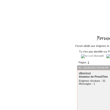
Forum dédié aux énigmes et à
Tu n'es pas identifié sur P
Accueil
Pages:
1
#1
- 04-06-2017 00:04:58
dlbminot
Amateur de Prise2Tete
Enigmes résolues : 32
Messages : 1