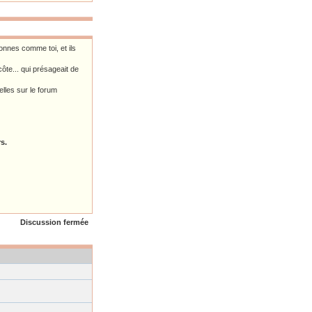
nnes comme toi, et ils
te... qui présageait de
elles sur le forum
s.
Discussion fermée