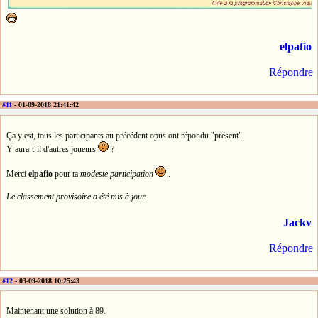
elpafio
Répondre
#11
- 01-09-2018 21:41:42
Ça y est, tous les participants au précédent opus ont répondu "présent".
Y aura-t-il d'autres joueurs
?
Merci
elpafio
pour ta
modeste participation
.
Le classement provisoire a été mis à jour.
Jackv
Répondre
#12
- 03-09-2018 10:25:43
Maintenant une solution à 89.