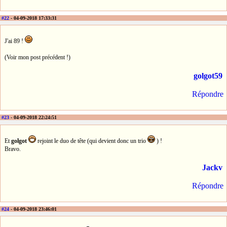
#22
- 04-09-2018 17:33:31
J'ai 89 !
(Voir mon post précédent !)
golgot59
Répondre
#23
- 04-09-2018 22:24:51
Et
golgot
rejoint le duo de tête (qui devient donc un trio
) !
Bravo.
Jackv
Répondre
#24
- 04-09-2018 23:46:01