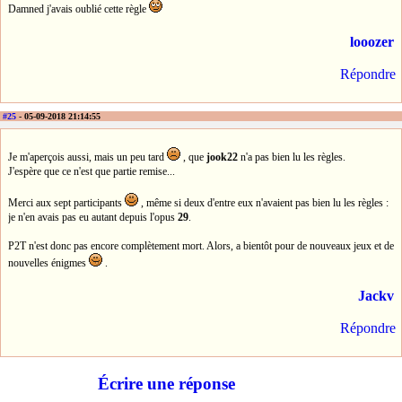
Damned j'avais oublié cette règle
looozer
Répondre
#25
- 05-09-2018 21:14:55
Je m'aperçois aussi, mais un peu tard
, que
jook22
n'a pas bien lu les règles.
J'espère que ce n'est que partie remise...
Merci aux sept participants
, même si deux d'entre eux n'avaient pas bien lu les règles :
je n'en avais pas eu autant depuis l'opus
29
.
P2T n'est donc pas encore complètement mort. Alors, a bientôt pour de nouveaux jeux et de
nouvelles énigmes
.
Jackv
Répondre
Écrire une réponse