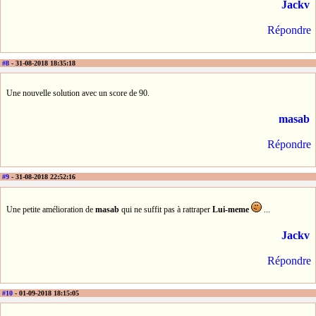
Jackv
Répondre
#8
- 31-08-2018 18:35:18
Une nouvelle solution avec un score de 90.
masab
Répondre
#9
- 31-08-2018 22:52:16
Une petite amélioration de
masab
qui ne suffit pas à rattraper
Lui-meme
...
Jackv
Répondre
#10
- 01-09-2018 18:15:05