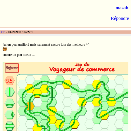
masab
Répondre
#13
- 03-09-2018 12:22:51
j'ai un peu amélioré mais surement encore loin des meilleurs ^^
encore un peu mieux ...