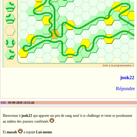
jook22
Répondre
#14
- 03-09-2018 13:51:44
Bienvenue à
jook22
qui apporte un peu de sang neuf à ce challenge et vient se positionner
au milieu des joueurs confirmés
.
Et
masab
a rejoint
Lui-meme
.