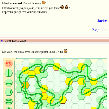
Merci au
canard
d'ouvrir le score
.
Effectivement,
y'a pas foule
, et
tu ne t'es pas foulé
!
Espérons que ça fera venir les suivants...
Jackv
Répondre
#4
- 31-08-2018 11:22:20
Me voici, me voilà, avec un score plutôt lourd... =
89