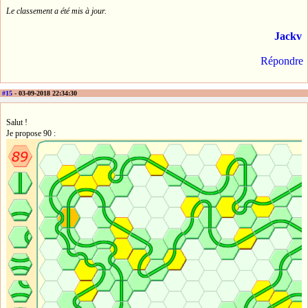
Le classement a été mis à jour.
Jackv
Répondre
#15
- 03-09-2018 22:34:30
Salut !
Je propose 90 :