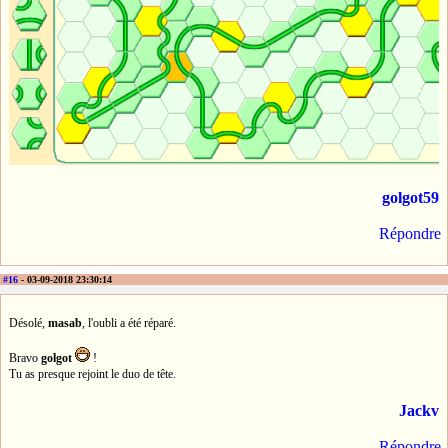
golgot59
Répondre
#16
- 03-09-2018 23:30:14
Désolé,
masab
, l'oubli a été réparé.
Bravo
golgot
!
Tu as presque rejoint le duo de tête.
Jackv
Répondre