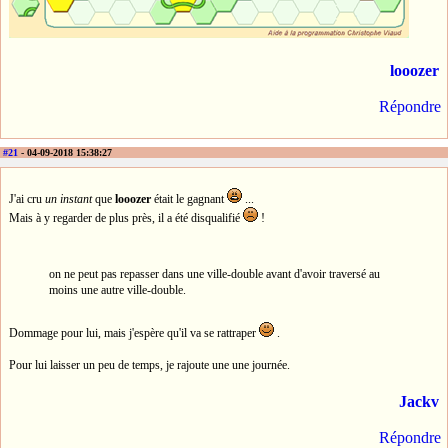
looozer
Répondre
#21
- 04-09-2018 15:38:27
J'ai cru
un instant
que
looozer
était le gagnant
...
Mais à y regarder de plus près, il a été disqualifié
!
on ne peut pas repasser dans une ville-double avant d'avoir traversé au
moins une autre ville-double.
Dommage pour lui, mais j'espère qu'il va se rattraper
.
Pour lui laisser un peu de temps, je rajoute une une journée.
Jackv
Répondre