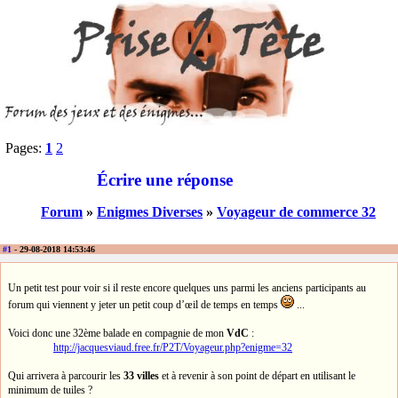
Pages:
1
2
Écrire une réponse
Forum
»
Enigmes Diverses
»
Voyageur de commerce 32
#1
- 29-08-2018 14:53:46
Un petit test pour voir si il reste encore quelques uns parmi les anciens participants au
forum qui viennent y jeter un petit coup d’œil de temps en temps
...
Voici donc une 32ème balade en compagnie de mon
VdC
:
http://jacquesviaud.free.fr/P2T/Voyageur.php?enigme=32
Qui arrivera à parcourir les
33 villes
et à revenir à son point de départ en utilisant le
minimum de tuiles ?