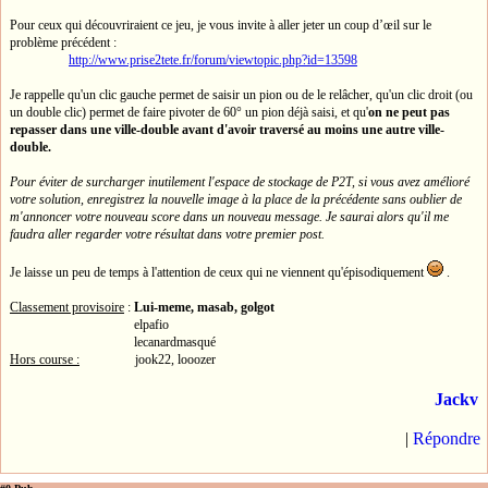
Pour ceux qui découvriraient ce jeu, je vous invite à aller jeter un coup d’œil sur le
problème précédent :
http://www.prise2tete.fr/forum/viewtopic.php?id=13598
Je rappelle qu'un clic gauche permet de saisir un pion ou de le relâcher, qu'un clic droit (ou
un double clic) permet de faire pivoter de 60° un pion déjà saisi, et qu'
on ne peut pas
repasser dans une ville-double avant d'avoir traversé au moins une autre ville-
double.
Pour éviter de surcharger inutilement l'espace de stockage de P2T, si vous avez amélioré
votre solution, enregistrez la nouvelle image à la place de la précédente sans oublier de
m'annoncer votre nouveau score dans un nouveau message. Je saurai alors qu'il me
faudra aller regarder votre résultat dans votre premier post.
Je laisse un peu de temps à l'attention de ceux qui ne viennent qu'épisodiquement
.
Classement provisoire
:
Lui-meme, masab, golgot
elpafio
lecanardmasqué
Hors course :
jook22, looozer
Jackv
|
Répondre