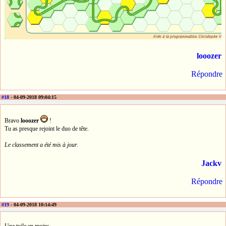
looozer
Répondre
#18
- 04-09-2018 09:04:15
Bravo
looozer
!
Tu as presque rejoint le duo de tête.
Le classement a été mis à jour.
Jackv
Répondre
#19
- 04-09-2018 10:14:49