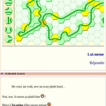
Lui-meme
Répondre
#5
- 31-08-2018 11:34:11
Me voici, me voilà, avec un score plutôt lourd...
Non, non. Je trouve ça plutôt bien
!
Merci à
Toi-même
d'être encore présent
.