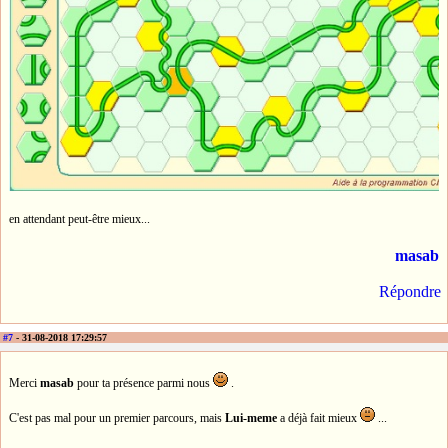
en attendant peut-être mieux...
masab
Répondre
#7
- 31-08-2018 17:29:57
Merci
masab
pour ta présence parmi nous
.
C'est pas mal pour un premier parcours, mais
Lui-meme
a déjà fait mieux
...