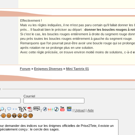
Effectivement !
Mais vu les règles indiquées, il ne m'est pas paru certain qu'il fallait donner le
près... Il faudrait bien le préciser au départ :
donner les boucles rouges à rota
Si c'est le cas, les boucles rouges entièrement à droite du segment rouge donn
peu près toutes les boucles rouges entièrement à gauche du segment rouge.
Remarquons que l'on pourrait peut-être avoir une boucle rouge qui se prolonge 
après rotation ne se prolonge plus en une solution.
Avec cette règle précisée, on trouve environ moitié moins de solutions, c-à-d
e
Forum
»
Enigmes Diverses
»
Mini Tantrix 01
e
Courriel
|
|
|
Upload
|
Aide