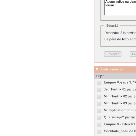
Sécurité
Répondez à la devine
Le père de toto a troi
Sujets similaires
Sujet
Enigme Voyage 3. "M
Jeu Tantrix 01
par J
Mini Tantrix 02
par J
Mini Tantrix 03
par J
Multiplication chino
Que suis-je?
par rac
Enigme 8 - Eden HT 
Cocktails, peau de 