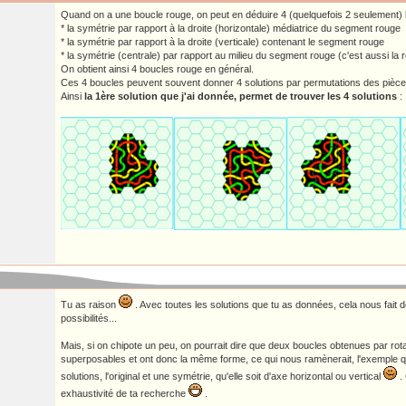
Quand on a une boucle rouge, on peut en déduire 4 (quelquefois 2 seulement) b
* la symétrie par rapport à la droite (horizontale) médiatrice du segment rouge
* la symétrie par rapport à la droite (verticale) contenant le segment rouge
* la symétrie (centrale) par rapport au milieu du segment rouge (c'est aussi la ro
On obtient ainsi 4 boucles rouge en général.
Ces 4 boucles peuvent souvent donner 4 solutions par permutations des pièce
Ainsi
la 1ère solution que j'ai donnée, permet de trouver les 4 solutions
:
Tu as raison
. Avec toutes les solutions que tu as données, cela nous fait 
possibilités...
Mais, si on chipote un peu, on pourrait dire que deux boucles obtenues par rot
superposables et ont donc la même forme, ce qui nous ramènerait, l'exemple 
solutions, l'original et une symétrie, qu'elle soit d'axe horizontal ou vertical
. 
exhaustivité de ta recherche
.