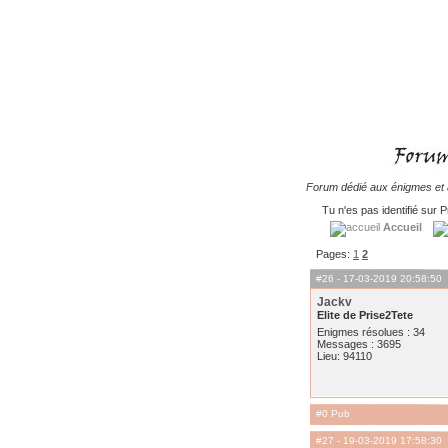
Forum dédié aux énigmes et à
Tu n'es pas identifié sur P
Accueil
Pages:
1
2
#26
- 17-03-2019 20:58:50
Jackv
Elite de Prise2Tete
Enigmes résolues : 34
Messages : 3695
Lieu: 94110
#0 Pub
#27
- 19-03-2019 17:58:30