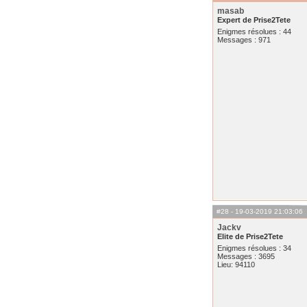
masab
Expert de Prise2Tete
Enigmes résolues : 44
Messages : 971
#28
- 19-03-2019 21:03:06
Jackv
Elite de Prise2Tete
Enigmes résolues : 34
Messages : 3695
Lieu: 94110