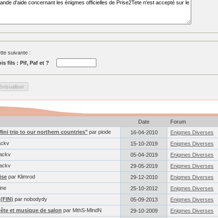
tte suivante :
s fils : Pif, Paf et ?
Date
Forum
ini trip to our northern countries"
par piode
16-04-2010
Enigmes Diverses
ackv
15-10-2019
Enigmes Diverses
ackv
05-04-2019
Enigmes Diverses
ackv
29-05-2019
Enigmes Diverses
ise
par Klimrod
29-12-2010
Enigmes Diverses
ine
25-10-2012
Enigmes Diverses
(FIN)
par nobodydy
05-09-2013
Enigmes Diverses
bête et musique de salon
par MthS-MlndN
29-10-2009
Enigmes Diverses