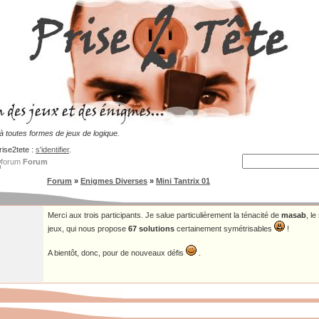
 toutes formes de jeux de logique.
rise2tete :
s'identifier
.
Forum
Forum
»
Enigmes Diverses
»
Mini Tantrix 01
Merci aux trois participants. Je salue particulièrement la ténacité de
masab
, l
jeux, qui nous propose
67 solutions
certainement symétrisables
!
A bientôt, donc, pour de nouveaux défis
.