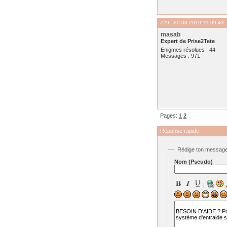
#29
- 20-03-2019 11:09:43
masab
Expert de Prise2Tete
Enigmes résolues : 44
Messages : 971
Pages:
1
2
Réponse rapide
Rédige ton messag
Nom (Pseudo)
|