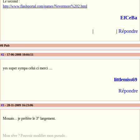
Le second :
http://www.flashportal.com/games/Nevermore%202.html
EfCeBa
|
|
Répondre
#0 Pub
#2
- 17-06-2008 10:04:51
yes super sympa celui ci merci ....
littlemiss69
Répondre
#3
- 28-11-2009 16:23:06
Mouais... je préfère le 3° largement.
Mon rêve ? Pouvoir modifier mon pseudo..