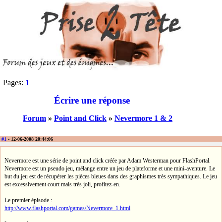
Pages:
1
Écrire une réponse
Forum
»
Point and Click
»
Nevermore 1 & 2
#1
- 12-06-2008 20:44:06
Nevermore est une série de point and click créée par Adam Westerman pour FlashPortal.
Nevermore est un pseudo jeu, mélange entre un jeu de plateforme et une mini-aventure. Le
but du jeu est de récupérer les pièces bleues dans des graphismes très sympathiques. Le jeu
est excessivement court mais très joli, profitez-en.
Le premier épisode :
http://www.flashportal.com/games/Nevermore_1.html