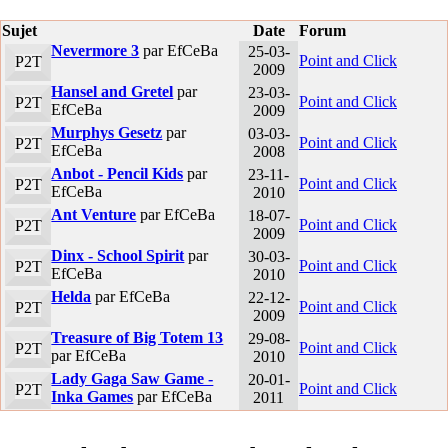
Sujet
Date
Forum
Nevermore 3
par EfCeBa
25-03-
Point and Click
P2T
2009
Hansel and Gretel
par
23-03-
Point and Click
P2T
EfCeBa
2009
Murphys Gesetz
par
03-03-
Point and Click
P2T
EfCeBa
2008
Anbot - Pencil Kids
par
23-11-
Point and Click
P2T
EfCeBa
2010
Ant Venture
par EfCeBa
18-07-
Point and Click
P2T
2009
Dinx - School Spirit
par
30-03-
Point and Click
P2T
EfCeBa
2010
Helda
par EfCeBa
22-12-
Point and Click
P2T
2009
Treasure of Big Totem 13
29-08-
Point and Click
P2T
par EfCeBa
2010
Lady Gaga Saw Game -
20-01-
Point and Click
P2T
Inka Games
par EfCeBa
2011