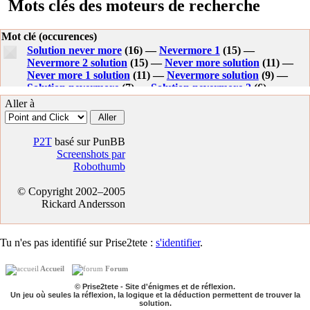
Mots clés des moteurs de recherche
Mot clé (occurences)
Solution never more
(16) —
Nevermore 1
(15) —
Nevermore 2 solution
(15) —
Never more solution
(11) —
Never more 1 solution
(11) —
Nevermore solution
(9) —
Solution nevermore
(7) —
Solution nevermore 2
(6) —
Solution never more 1
(6) —
Solution de nevermore
(4) —
Aller à
Solution nevermore 1
(4) —
Nevermore 2 soluce
(4) —
Nevermore 1 solution
(3) —
Never more 2 solution
(3) —
Soluce nevermore 2
(3) —
Solution de never more
(3) —
P2T
basé sur PunBB
Nevermore 1 soluce
(3) —
Solution jeu nevermore
(3) —
Screenshots par
Solution never more 2
(2) —
Soluce nevermore 3
(2) —
Robothumb
Nevermore 4
(2) —
Jeu de more1
(2) —
Never more 2
astuce
(2) —
Astuce pour never more
(2) —
Solutions never
© Copyright 2002–2005
more 1
(2) —
Jeux de more1
(2) —
Reponse jeu never more
Rickard Andersson
(2) —
Solution jeu never more
(2) —
Jeux de never more 1
(1) —
Jeux de nevermore 1 et 2
(1) —
Forum never more 2
(1) —
Nevermore 2 reponses
(1) —
Nevermore 2
(1) —
Tu n'es pas identifié sur Prise2tete :
s'identifier
.
Nevermore 1games
(1) —
Nevermore3 solution
(1) —
Nevermore 12 et 3
(1) —
Nevermore 1 2 4
(1) —
Accueil
Forum
Nervermore 2 soluce
(1) —
Nevermore 123
(1) —
Solution
jeux never more
(1) —
Solution complete nevermore
(1) —
© Prise2tete - Site d'énigmes et de réflexion.
Un jeu où seules la réflexion, la logique et la déduction permettent de trouver la
Reponse never more 3
(1) —
Www.flashportal.com
(1) —
solution.