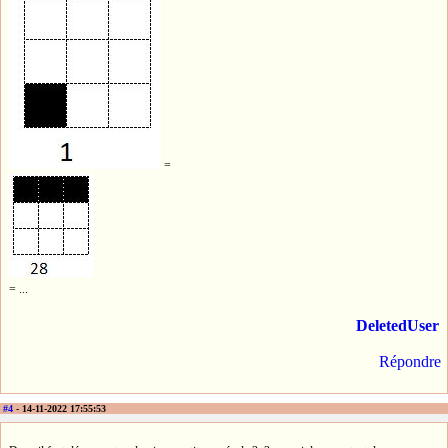
=
= ...
DeletedUser
Répondre
#4
- 14-11-2022 17:55:53