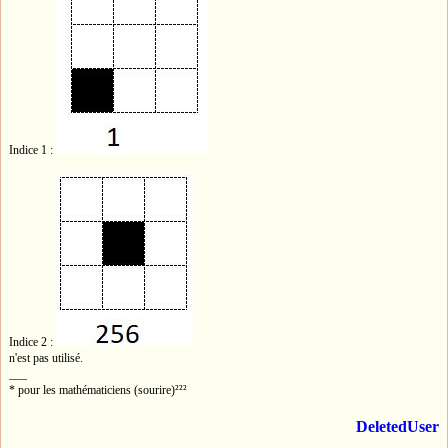
Indice 1 :
Indice 2 :
n'est pas utilisé.
___
* pour les mathématiciens (sourire)²²²
DeletedUser