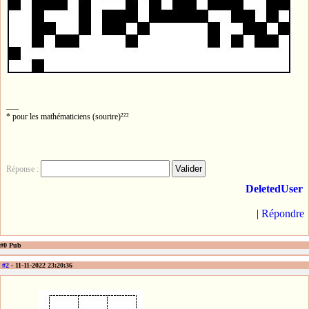
___
* pour les mathématiciens (sourire)²²²
Réponse :
DeletedUser
|
Répondre
#0 Pub
#2
- 11-11-2022 23:20:36