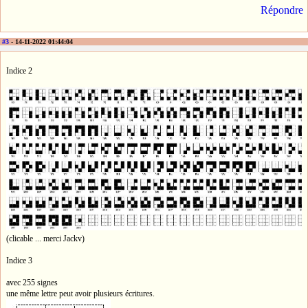
Répondre
#3
- 14-11-2022 01:44:04
Indice 2
(clicable ... merci Jackv)
Indice 3
avec 255 signes
une même lettre peut avoir plusieurs écritures.