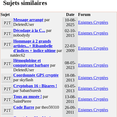
Sujets similaires
Sujet
Date
Forum
Message arrangé
par
10-08-
Enigmes Cryptées
P2T
DeletedUser
2025
Décodage à la C...
par
02-10-
Enigmes Cryptées
P2T
nobodydy
2015
Hommage à 2 grands
P2T
artistes...+ Ribambelle
22-03-
Enigmes Cryptées
d'indices + indice ultime
par
2009
natdec62
Hémoglobine et
08-05-
P2T
conquérant barbare
par
Enigmes Cryptées
2023
DeletedUser
Coordonnée GPS cryptée
18-08-
Enigmes Cryptées
P2T
par skyflash
2013
Cryptoban 16 : Bizares !
03-05-
Enigmes Cryptées
P2T
par SabanSuresh
2013
Tous au musée !
par
13-08-
Enigmes Cryptées
P2T
SaintPierre
2011
Code Barre
par theo59310
26-09-
Enigmes Cryptées
P2T
2011