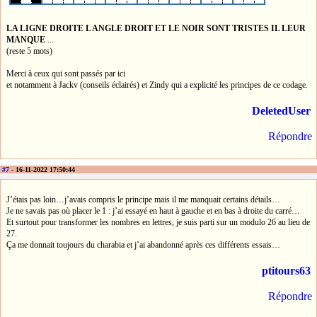
LA LIGNE DROITE L ANGLE DROIT ET LE NOIR SONT TRISTES IL LEUR
MANQUE
...
(reste 5 mots)
Merci à ceux qui sont passés par ici
et notamment à Jackv (conseils éclairés) et Zindy qui a explicité les principes de ce codage.
DeletedUser
Répondre
#7
- 16-11-2022 17:50:44
J’étais pas loin…j’avais compris le principe mais il me manquait certains détails…
Je ne savais pas où placer le 1 : j’ai essayé en haut à gauche et en bas à droite du carré…
Et surtout pour transformer les nombres en lettres, je suis parti sur un modulo 26 au lieu de
27.
Ça me donnait toujours du charabia et j’ai abandonné après ces différents essais…
ptitours63
Répondre