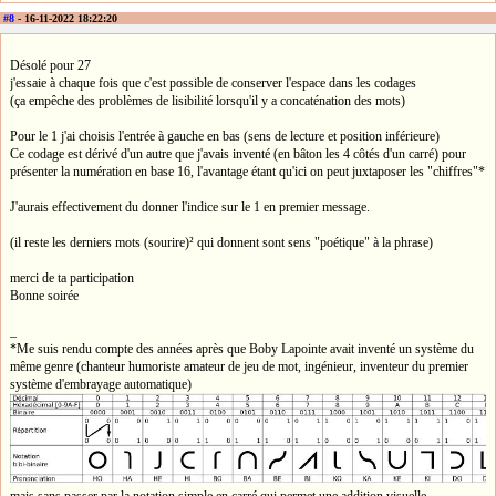
#8
- 16-11-2022 18:22:20
Désolé pour 27
j'essaie à chaque fois que c'est possible de conserver l'espace dans les codages
(ça empêche des problèmes de lisibilité lorsqu'il y a concaténation des mots)
Pour le 1 j'ai choisis l'entrée à gauche en bas (sens de lecture et position inférieure)
Ce codage est dérivé d'un autre que j'avais inventé (en bâton les 4 côtés d'un carré) pour
présenter la numération en base 16, l'avantage étant qu'ici on peut juxtaposer les "chiffres"*
J'aurais effectivement du donner l'indice sur le 1 en premier message.
(il reste les derniers mots (sourire)² qui donnent sont sens "poétique" à la phrase)
merci de ta participation
Bonne soirée
_
*Me suis rendu compte des années après que Boby Lapointe avait inventé un système du
même genre (chanteur humoriste amateur de jeu de mot, ingénieur, inventeur du premier
système d'embrayage automatique)
mais sans passer par la notation simple en carré qui permet une addition visuelle.