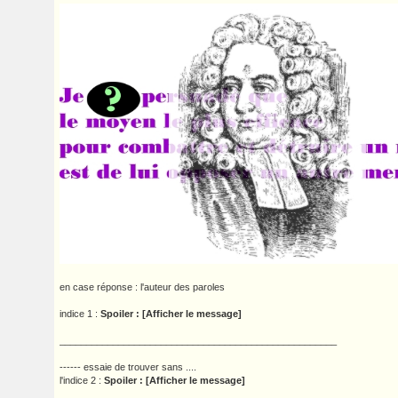
en case réponse : l'auteur des paroles
indice 1 :
Spoiler : [Afficher le message]
____________________________________________________
------ essaie de trouver sans ....
l'indice 2 :
Spoiler : [Afficher le message]