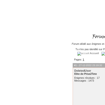
Forum dédié aux énigmes et à
Tu n'es pas identifié sur P
Accueil
Pages:
1
#1
- 27-12-2022 23:19:32
DeletedUser
Elite de Prise2Tete
Enigmes résolues : 17
Messages : 1473