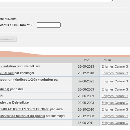
tte suivante :
is fils : Tim, Tam et ?
Date
Forum
 - solution
par DeletedUser
26-09-2023
Enigmes Culture G
 SOLUTION
par kosmogol
23-12-2010
Enigmes Culture G
pour un (+indices 1-2-3) + solution
par
07-06-2021
Enigmes Culture G
ndices)
par ash00
20-06-2009
Enigmes Culture G
MEL
23-06-2009
Enigmes Culture G
ade)
par DeletedUser
02-05-2023
Enigmes Culture G
1-08 AC 08-09 ES 30-09 CE 30-09
par laura
16-10-2010
Enigmes Culture G
fesseur de maths et de poésie
par kosmogol
26-12-2008
Enigmes Culture G
18-06-2011
Enigmes Culture G