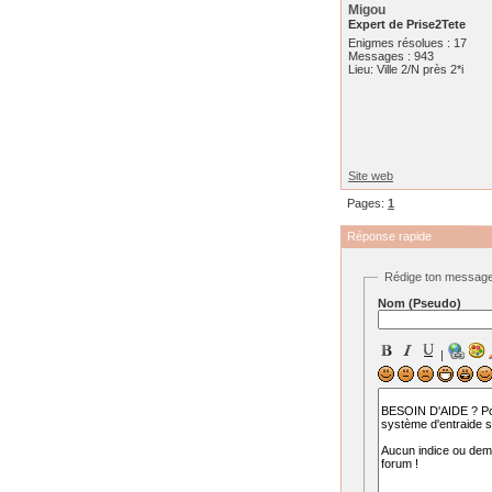
Migou
Expert de Prise2Tete
Enigmes résolues : 17
Messages : 943
Lieu: Ville 2/N près 2*i
Site web
Pages:
1
Réponse rapide
Rédige ton messag
Nom (Pseudo)
|