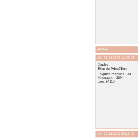
#0 Pub
#2
- 28-12-2022 11:33:08
Jackv
Elite de Prise2Tete
Enigmes résolues : 34
Messages : 3694
Lieu: 94110
#3
- 29-12-2022 20:11:00