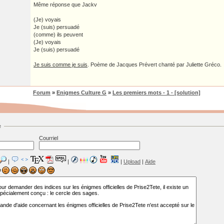
Même réponse que Jackv
(Je) voyais
Je (suis) persuadé
(comme) ils peuvent
(Je) voyais
Je (suis) persuadé
Je suis comme je suis
. Poème de Jacques Prévert chanté par Juliette Gréco.
Forum
»
Enigmes Culture G
»
Les premiers mots - 1 - [solution]
e
Courriel
|
|
|
Upload
|
Aide