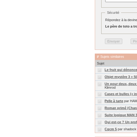
Sécurité
Répondez à la devine
Le père de toto a tro
Sujets similaires
Sujet
Le fruit qui dénonce
Objet mystère 3 +
Un pour deux, deux 
Klimrod
Cases et bulles (+ i
Pelle à tarte
par HA
Roman primé (Char
Suite logique MAN 3
Qui est-ce ? Un pro
Cqcm 5
par shadock