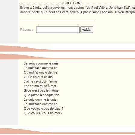
-----------------------------------[SOLUTION]-------------------------
Bravo à Jackv qui a trouvé les mots cachés (de Paul Valéry, Jonathan Swift, e
donc le poète qui a écrit ces vers devenus par la suite chanson, si bien interpr
Réponse :
Je suis comme je suis
Je suis faite comme ça
Quand j'ai envie de rire
Oui je ris aux éclats
J'aime celui qui m'aime
Est-ce ma faute à moi
Si ce n'est pas le même
Que j'aime à chaque fois
Je suis comme je suis
Je suis faite comme ça
Que voulez-vous de plus ?
Que voulez-vous de moi ?