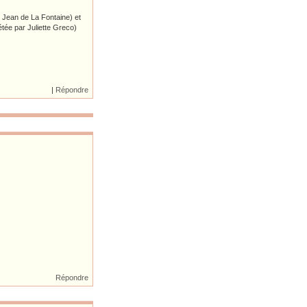
t Jean de La Fontaine) et
étée par Juliette Greco)
|
Répondre
Répondre