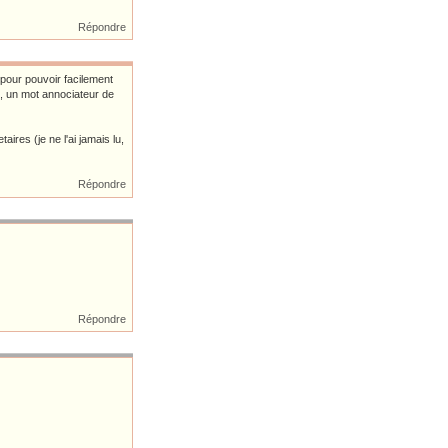
Répondre
 pour pouvoir facilement
", un mot annociateur de
ires (je ne l'ai jamais lu,
Répondre
Répondre