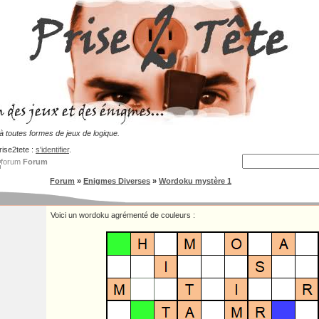
 toutes formes de jeux de logique.
rise2tete :
s'identifier
.
Forum
Forum
»
Enigmes Diverses
»
Wordoku mystère 1
Voici un wordoku agrémenté de couleurs :