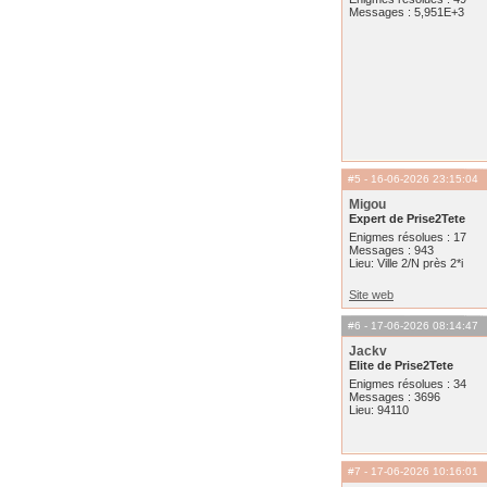
Messages : 5,951E+3
#5
- 16-06-2026 23:15:04
Migou
Expert de Prise2Tete
Enigmes résolues : 17
Messages : 943
Lieu: Ville 2/N près 2*i
Site web
#6
- 17-06-2026 08:14:47
Jackv
Elite de Prise2Tete
Enigmes résolues : 34
Messages : 3696
Lieu: 94110
#7
- 17-06-2026 10:16:01