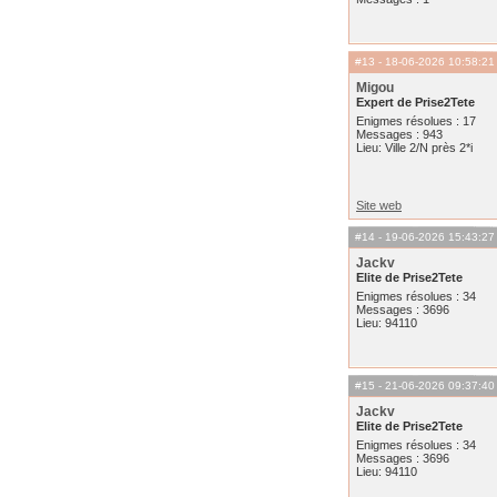
#13
- 18-06-2026 10:58:21
Migou
Expert de Prise2Tete
Enigmes résolues : 17
Messages : 943
Lieu: Ville 2/N près 2*i
Site web
#14
- 19-06-2026 15:43:27
Jackv
Elite de Prise2Tete
Enigmes résolues : 34
Messages : 3696
Lieu: 94110
#15
- 21-06-2026 09:37:40
Jackv
Elite de Prise2Tete
Enigmes résolues : 34
Messages : 3696
Lieu: 94110