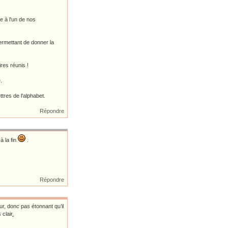
e à l'un de nos
rmettant de donner la
res réunis !
.
tres de l'alphabet.
Répondre
à la fin
.
Répondre
ur, donc pas étonnant qu’il
 clair
.