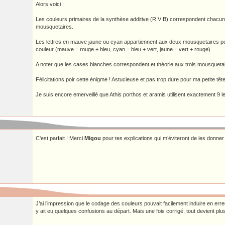
Alors voici :
Les couleurs primaires de la synthèse additive (R V B) correspondent chacun
mousquetaires.
Les lettres en mauve jaune ou cyan appartiennent aux deux mousquetaires pe
couleur (mauve = rouge + bleu, cyan = bleu + vert, jaune = vert + rouge)
A noter que les cases blanches correspondent et théorie aux trois mousquetai
Félicitations poir cette énigme ! Astucieuse et pas trop dure pour ma petite tête
Je suis encore emerveillé que Athis porthos et aramis utilisent exactement 9 let
C'est parfait ! Merci
Migou
pour tes explications qui m’éviteront de les donner 
J’ai l’impression que le codage des couleurs pouvait facilement induire en erre
y ait eu quelques confusions au départ. Mais une fois corrigé, tout devient plus