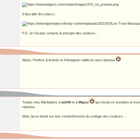
Il faut aller lire celui-ci :
P.S. Je n'ai pas compris le principe des couleurs...
Athos, Porthos & Aramis et d'Artagnan valide la case réponse
Toutes mes félicitations à
ash00
et à
Migou
qui résolu ce wordoku et trou
réponse.
Mais j'ai un doute sur leur compréhension du codage des couleurs ...