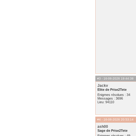
#3
- 16-06-2026 19:44:38
Jackv
Elite de Prise2Tete
Enigmes résolues : 34
Messages : 3696
Lieu: 94110
#4
- 16-06-2026 20:53:14
ash00
Sage de Prise2Tete
Enigmes résolues : 49