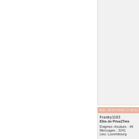
#16
- 02-07-2026 17:24:11
Franky1103
Elite de Prise2Tete
Enigmes résolues : 49
Messages : 3241
Lieu: Luxembourg