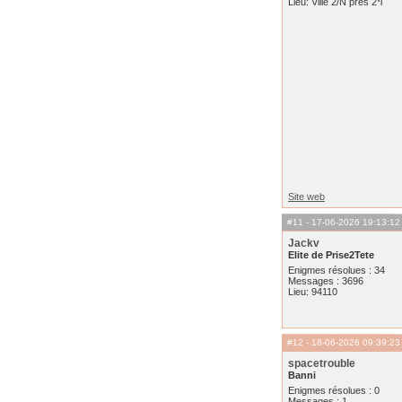
Lieu: Ville 2/N près 2*i
Site web
#11
- 17-06-2026 19:13:12
Jackv
Elite de Prise2Tete
Enigmes résolues : 34
Messages : 3696
Lieu: 94110
#12
- 18-06-2026 09:39:23
spacetrouble
Banni
Enigmes résolues : 0
Messages : 1