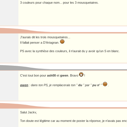
3 couleurs pour chaque nom... pour les 3 mousquetaires.
J'aurais dit les trois mousquetaires...
Il fallait penser a D'Artagnan.
PS avec la synthèse des couleurs, il n'aurait du y avoir qu'un S en blanc.
C'est tout bon pour
ash00
et
gwen
. Bravo
!
gwen
: dans ton PS, je remplacerais ton "
du
" par "
pu n'
"
.
Salut Jackv,
Ton doute est légitime car au moment de poster la réponse, je n'avais pas en