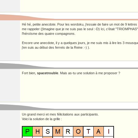
Hé hé, petite anecdote. Pour les wordoku, j'essaie de faire un mot de 9 lettres
me rappeler (j'imagine que je ne suis pas le seul :-D) Ici, c'était "TRIOMPHAS
l'héroïsme des quatre compagnons.
Encore une anecdote, il y a quelques jours, je me suis mis à lire les 3 mousqueta
j'en suis au début des ferrets de la Reine :-) ).
Fort bien,
spacetrouble
. Mais as-tu une solution à me proposer ?
Un grand merci et mes félicitations aux participants.
Voici la solution de la grille :