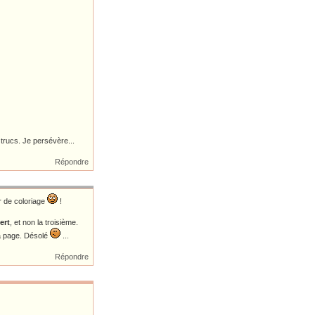
trucs. Je persévère...
Répondre
 de coloriage
!
ert
, et non la troisième.
 la page. Désolé
...
Répondre