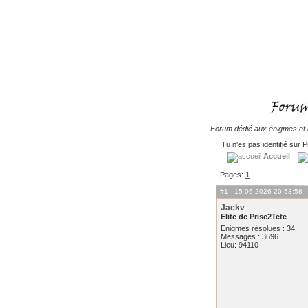
Forum dédié aux énigmes et à
Tu n'es pas identifié sur P
Accueil
Pages:
1
#1
- 15-06-2026 20:53:58
Jackv
Elite de Prise2Tete
Enigmes résolues : 34
Messages : 3696
Lieu: 94110