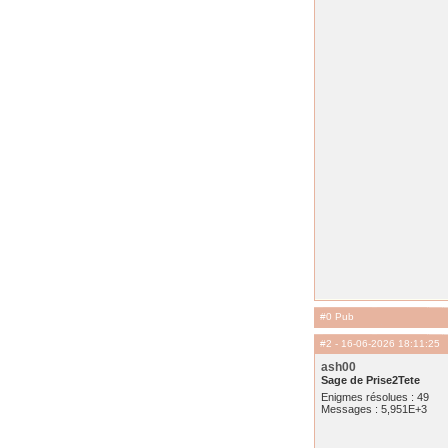
#0 Pub
#2
- 16-06-2026 18:11:25
ash00
Sage de Prise2Tete
Enigmes résolues : 49
Messages : 5,951E+3