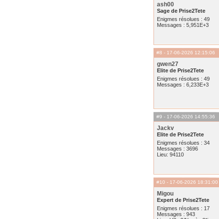
ash00
Sage de Prise2Tete
Enigmes résolues : 49
Messages : 5,951E+3
#8
- 17-06-2026 12:15:06
gwen27
Elite de Prise2Tete
Enigmes résolues : 49
Messages : 6,233E+3
#9
- 17-06-2026 14:55:36
Jackv
Elite de Prise2Tete
Enigmes résolues : 34
Messages : 3696
Lieu: 94110
#10
- 17-06-2026 18:31:00
Migou
Expert de Prise2Tete
Enigmes résolues : 17
Messages : 943