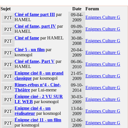
Sujet
Date
Forum
Ciné of fame part III
par
09-04-
Enigmes Culture G
P2T
HAMEL
2009
Ciné of fame, part IV
par
09-09-
Enigmes Culture G
P2T
HAMEL
2009
Ciné of fame
par HAMEL
30-08-
Enigmes Culture G
P2T
2008
Ciné 5 - un film
par
20-04-
Enigmes Culture G
P2T
kosmogol
2009
Ciné of fame, Part V
par
06-06-
Enigmes Culture G
P2T
HAMEL
2010
Enigme ciné 8 - un grand
21-05-
Enigmes Culture G
P2T
classique
par kosmogol
2009
Rimes-rébus n°4 - Ciné-
09-10-
Enigmes Culture G
P2T
Théâtre
par Lui-meme
2014
Énigme ciné - 2 VU SUR
30-03-
Enigmes Culture G
P2T
LE WEB
par kosmogol
2009
Enigme ciné 4 - un
13-04-
Enigmes Culture G
P2T
réalisateur
par kosmogol
2009
Énigme ciné 11 - un film
12-06-
Enigmes Culture G
P2T
par kosmogol
2009