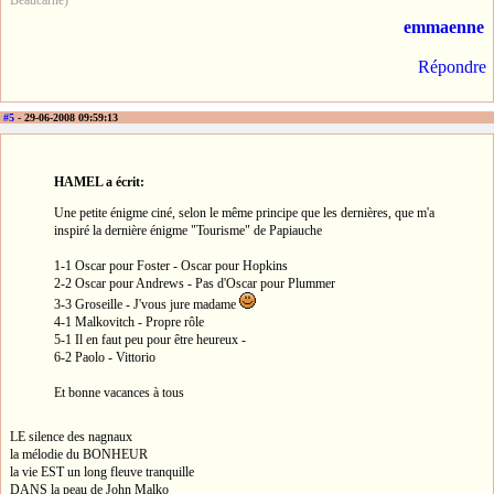
emmaenne
Répondre
#5
- 29-06-2008 09:59:13
HAMEL a écrit:
Une petite énigme ciné, selon le même principe que les dernières, que m'a
inspiré la dernière énigme "Tourisme" de Papiauche
1-1 Oscar pour Foster - Oscar pour Hopkins
2-2 Oscar pour Andrews - Pas d'Oscar pour Plummer
3-3 Groseille - J'vous jure madame
4-1 Malkovitch - Propre rôle
5-1 Il en faut peu pour être heureux -
6-2 Paolo - Vittorio
Et bonne vacances à tous
LE silence des nagnaux
la mélodie du BONHEUR
la vie EST un long fleuve tranquille
DANS la peau de John Malko