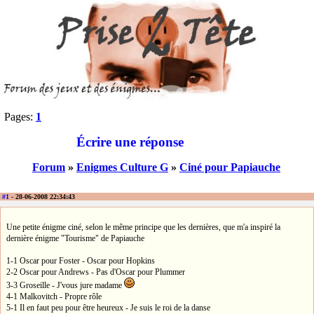
Pages:
1
Écrire une réponse
Forum
»
Enigmes Culture G
»
Ciné pour Papiauche
#1
- 28-06-2008 22:34:43
Une petite énigme ciné, selon le même principe que les dernières, que m'a inspiré la
dernière énigme "Tourisme" de Papiauche
1-1 Oscar pour Foster - Oscar pour Hopkins
2-2 Oscar pour Andrews - Pas d'Oscar pour Plummer
3-3 Groseille - J'vous jure madame
4-1 Malkovitch - Propre rôle
5-1 Il en faut peu pour être heureux - Je suis le roi de la danse