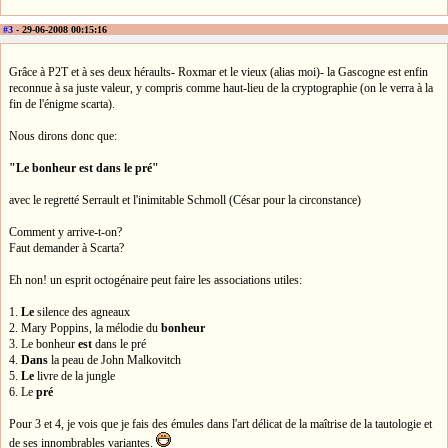
#3
- 29-06-2008 00:15:16
Grâce à P2T et à ses deux héraults- Roxmar et le vieux (alias moi)- la Gascogne est enfin
reconnue à sa juste valeur, y compris comme haut-lieu de la cryptographie (on le verra à la
fin de l'énigme scarta).
Nous dirons donc que:
"Le bonheur est dans le pré"
avec le regretté Serrault et l'inimitable Schmoll (César pour la circonstance)
Comment y arrive-t-on?
Faut demander à Scarta?
Eh non! un esprit octogénaire peut faire les associations utiles:
1.
Le
silence des agneaux
2. Mary Poppins, la mélodie du
bonheur
3. Le bonheur
est
dans le pré
4.
Dans
la peau de John Malkovitch
5.
Le
livre de la jungle
6. Le
pré
Pour 3 et 4, je vois que je fais des émules dans l'art délicat de la maîtrise de la tautologie et
de ses innombrables variantes.