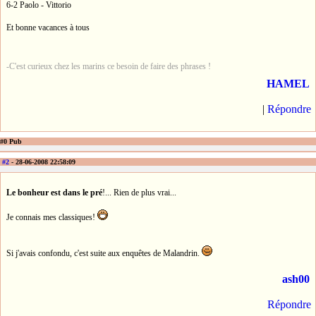
6-2 Paolo - Vittorio
Et bonne vacances à tous
-C'est curieux chez les marins ce besoin de faire des phrases !
HAMEL
|
Répondre
#0 Pub
#2
- 28-06-2008 22:58:09
Le bonheur est dans le pré
!... Rien de plus vrai...
Je connais mes classiques!
Si j'avais confondu, c'est suite aux enquêtes de Malandrin.
ash00
Répondre