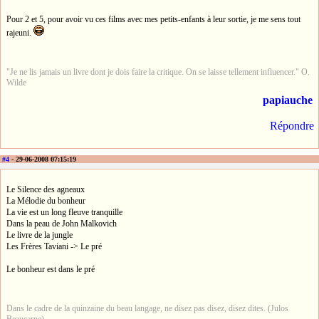
Pour 2 et 5, pour avoir vu ces films avec mes petits-enfants à leur sortie, je me sens tout
rajeuni.
"Je ne lis jamais un livre dont je dois faire la critique. On se laisse tellement influencer." O.
Wilde
papiauche
Répondre
#4
- 29-06-2008 07:15:19
Le Silence des agneaux
La Mélodie du bonheur
La vie est un long fleuve tranquille
Dans la peau de John Malkovich
Le livre de la jungle
Les Frères Taviani -> Le pré
Le bonheur est dans le pré
Dans le cadre de la quinzaine du beau langage, ne disez pas disez, disez dites. (Julos
Beaucarne)