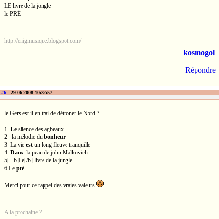
LE livre de la jongle
le PRÉ
http://enigmusique.blogspot.com/
kosmogol
Répondre
#6
- 29-06-2008 10:32:57
le Gers est il en trai de détroner le Nord ?
1
Le
silence des agbeaux
2 la mélodie du
bonheur
3 La vie
est
un long fleuve tranquille
4
Dans
la peau de john Malkovich
5[ b]Le[/b] livre de la jungle
6 Le
pré
Merci pour ce rappel des vraies valeurs
A la prochaine ?