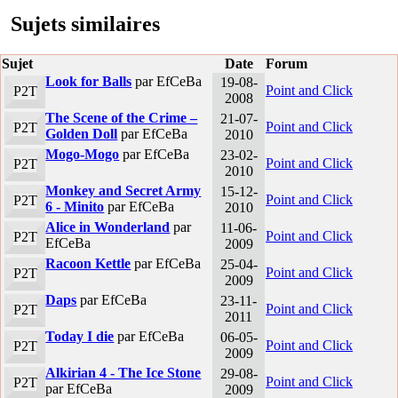
Sujets similaires
Sujet
Date
Forum
Look for Balls
par EfCeBa
19-08-
Point and Click
P2T
2008
The Scene of the Crime –
21-07-
Point and Click
P2T
Golden Doll
par EfCeBa
2010
Mogo-Mogo
par EfCeBa
23-02-
Point and Click
P2T
2010
Monkey and Secret Army
15-12-
Point and Click
P2T
6 - Minito
par EfCeBa
2010
Alice in Wonderland
par
11-06-
Point and Click
P2T
EfCeBa
2009
Racoon Kettle
par EfCeBa
25-04-
Point and Click
P2T
2009
Daps
par EfCeBa
23-11-
Point and Click
P2T
2011
Today I die
par EfCeBa
06-05-
Point and Click
P2T
2009
Alkirian 4 - The Ice Stone
29-08-
Point and Click
P2T
par EfCeBa
2009