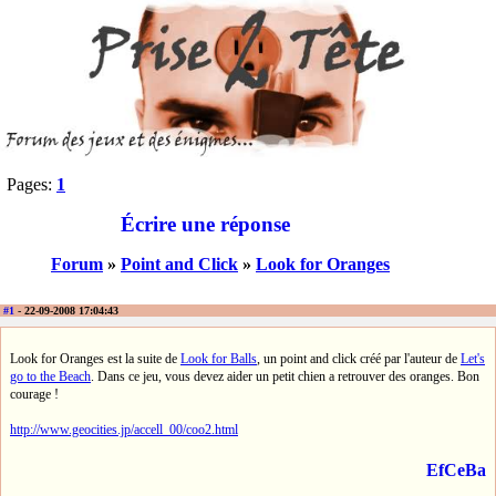
Pages:
1
Écrire une réponse
Forum
»
Point and Click
»
Look for Oranges
#1
- 22-09-2008 17:04:43
Look for Oranges est la suite de
Look for Balls
, un point and click créé par l'auteur de
Let's
go to the Beach
. Dans ce jeu, vous devez aider un petit chien a retrouver des oranges. Bon
courage !
http://www.geocities.jp/accell_00/coo2.html
EfCeBa