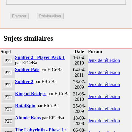
Sujets similaires
Sujet
Date
Forum
Splitter 2 - Player Pack 1
16-04-
Jeux de réflexion
P2T
par EfCeBa
2010
Splitter Pals
par EfCeBa
04-04-
Jeux de réflexion
P2T
2011
Splitter 2
par EfCeBa
26-07-
Jeux de réflexion
P2T
2009
King of Bridges
par EfCeBa
31-05-
Jeux de réflexion
P2T
2010
RotatSpin
par EfCeBa
25-04-
Jeux de réflexion
P2T
2009
Atomic Kaos
par EfCeBa
18-09-
Jeux de réflexion
P2T
2008
The Labyrinth - Phase 1 :
06-08-