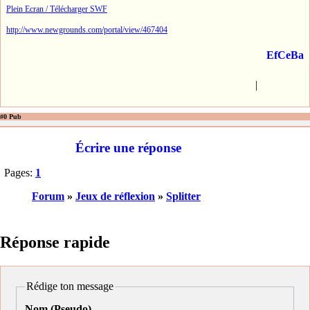
Plein Ecran / Télécharger SWF
http://www.newgrounds.com/portal/view/467404
EfCeBa
|
#0 Pub
Écrire une réponse
Pages:
1
Forum
»
Jeux de réflexion
»
Splitter
Réponse rapide
Rédige ton message
Nom (Pseudo)