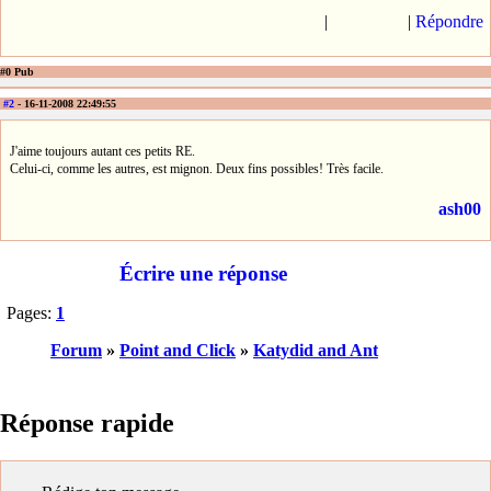
|
|
Répondre
#0 Pub
#2
- 16-11-2008 22:49:55
J'aime toujours autant ces petits RE.
Celui-ci, comme les autres, est mignon. Deux fins possibles! Très facile.
ash00
Écrire une réponse
Pages:
1
Forum
»
Point and Click
»
Katydid and Ant
Réponse rapide