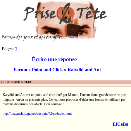
Pages:
1
Écrire une réponse
Forum
»
Point and Click
»
Katydid and Ant
#1
- 16-11-2008 12:21:03
Katydid and Ant est un point and click créé par Minoto, l'auteur d'une grande série de pnc
mignons, qu'on ne présente plus. Ce jeu vous proposer d'aider une fourmi en utilisant par
moyens détournés des objets. Bon courage !
http://mac.rash.jp/games/dasyutu/42/en/index.html
EfCeBa