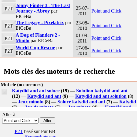
Jonny Finder 3 - The Last
25-07-
P2T
Journey - Abroy
par
Point and Click
2011
EfCeBa
The Legacy - Pixelatrix
par
23-08-
Point and Click
P2T
EfCeBa
2010
A Dog of Flanders 2 -
01-09-
Point and Click
P2T
Minito
par EfCeBa
2011
World Cup Rescue
par
17-06-
Point and Click
P2T
EfCeBa
2010
Mots clés des moteurs de recherche
Mot clé (occurences)
Katydid and ant soluce
(19) —
Solution katydid and ant
(12) —
Katydid and ant
(9) —
Katydid and ant solution
(8)
—
Jeux minoto
(8) —
Soluce katydid and ant
(7) —
Katydid
(6) —
Jeu de minoto
(5) —
Jeu minoto
(4) —
Katydid and
ant 2 soluce
(4) —
Minoto
(4) —
Katydid and ant2
(4) —
Aller à
Minito
(3) —
Solution du jeu katydid and ant
(2) —
Jeux
flash point and click minoto
(2) —
Dernier jeu de minoto
(2)
—
Minoto aide katydid ant 4
(2) —
Point and click minoto
P2T
basé sur PunBB
(2) —
Katydid and ant 1
(2) —
Katylid and ant soluce
(2) —
Screenshots par