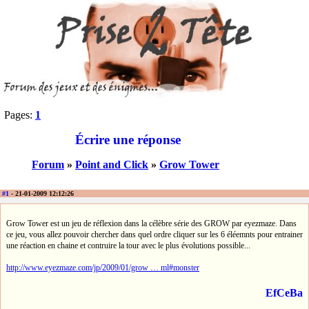
Pages:
1
Écrire une réponse
Forum
»
Point and Click
»
Grow Tower
#1
- 21-01-2009 12:12:26
Grow Tower est un jeu de réflexion dans la célèbre série des GROW par eyezmaze. Dans
ce jeu, vous allez pouvoir chercher dans quel ordre cliquer sur les 6 éléemnts pour entrainer
une réaction en chaine et contruire la tour avec le plus évolutions possible...
http://www.eyezmaze.com/jp/2009/01/grow … ml#monster
EfCeBa