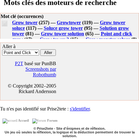
Mots clés des moteurs de recherche
Mot clé (occurences)
Grow tower
(257) —
Growtower
(119) —
Grow tower
soluce
(117) —
Soluce grow tower
(95) —
Solution grow
tower
(81) —
Grow tower solution
(65) —
Point and click
grow
(17) —
Grow tower 2
(15) —
Grow monster soluce
(8)
—
Reponse grow tower
(8) —
Solution grow tour
(6) —
Aller à
Soluce grow tour
(6) —
Grow
(6) —
Solution grow monster
(6) —
Jeu grow world
(5) —
Reponse de grow tower
(5) —
Growtower solution
(5) —
Point click grow
(4) —
Grown
P2T
basé sur PunBB
tower
(4) —
Jeux grown
(4) —
Jeux point and click grow
Screenshots par
(4) —
Soluce grow valley
(4) —
Grow series
(4) —
Soluces
Robothumb
grow tower
(3) —
Ordre grow 2
(3) —
Grow tower
solutions
(3) —
Solution jeux grow valley
(3) —
Solution
© Copyright 2002–2005
grow valley
(3) —
Jeux de grow tower
(3) —
Soluce grow
Rickard Andersson
world
(3) —
Grow valley soluce
(3) —
Growtower1
(3) —
Aide grow tower
(3) —
Soluce jeu grow tower
(3) —
Quel
est la solution de grow tower
(3) —
Eyezmaze grow tower
Tu n'es pas identifié sur Prise2tete :
s'identifier
.
(3) —
Reponse grow
(3) —
Jeu gratuit similaire grow valley
(3) —
Soluce de grow tower
(3) —
Soluce growtower
(3) —
Accueil
Forum
Grow tour
(3) —
Grow nano vol.2
(2) —
Lofty tower
(2) —
Reponse de grow
(2) —
Grow cube
(2) —
Jeux type clik
© Prise2tete - Site d'énigmes et de réflexion.
Un jeu où seules la réflexion, la logique et la déduction permettent de trouver la
ngrow
(2) —
Point and click type grow
(2) —
Grown tower
solution.