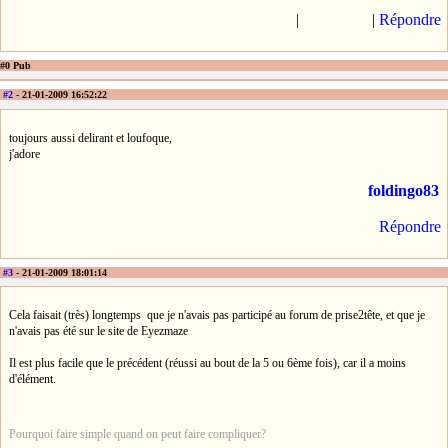
|
|
Répondre
#0 Pub
#2
- 21-01-2009 16:52:22
toujours aussi delirant et loufoque,
j'adore
foldingo83
Répondre
#3
- 21-01-2009 18:01:14
Cela faisait (très) longtemps que je n'avais pas participé au forum de prise2tête, et que je
n'avais pas été sur le site de Eyezmaze
Il est plus facile que le précédent (réussi au bout de la 5 ou 6ème fois), car il a moins
d'élément.
Pourquoi faire simple quand on peut faire compliquer?