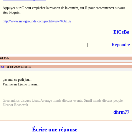
Appuyez sur C pour empêcher la rotation de la caméra, sur R pour recommencer si vous
êtes bloqués.
http://www.newgrounds.com/portal/view/486132
EfCeBa
|
|
Répondre
#0 Pub
#2
- 11-03-2009 03:16:15
pas mal ce petit jeu...
J'arrive au 12eme niveau...
Great minds discuss ideas; Average minds discuss events; Small minds discuss people. -
Eleanor Roosevelt
dhrm77
Écrire une réponse