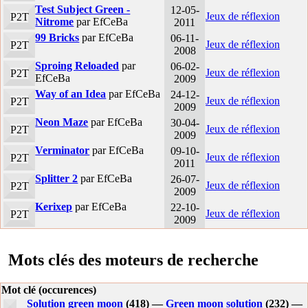
Test Subject Green -
12-05-
Jeux de réflexion
P2T
Nitrome
par EfCeBa
2011
99 Bricks
par EfCeBa
06-11-
Jeux de réflexion
P2T
2008
Sproing Reloaded
par
06-02-
Jeux de réflexion
P2T
EfCeBa
2009
Way of an Idea
par EfCeBa
24-12-
Jeux de réflexion
P2T
2009
Neon Maze
par EfCeBa
30-04-
Jeux de réflexion
P2T
2009
Verminator
par EfCeBa
09-10-
Jeux de réflexion
P2T
2011
Splitter 2
par EfCeBa
26-07-
Jeux de réflexion
P2T
2009
Kerixep
par EfCeBa
22-10-
Jeux de réflexion
P2T
2009
Mots clés des moteurs de recherche
Mot clé (occurences)
Solution green moon
(418) —
Green moon solution
(232) —