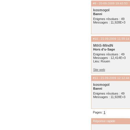
#9
- 20-09-2009 19:43:53
kosmogol
Banni
Enigmes résolues : 49
Messages : 11,928E+3
#10
- 21-09-2009 11:55:14
MthS-MlndN
Hors d'u-Sage
Enigmes résolues : 49
Messages : 12,414E+3
Lieu: Rouen
Site web
#11
- 21-09-2009 12:12:44
kosmogol
Banni
Enigmes résolues : 49
Messages : 11,928E+3
Pages:
1
Réponse rapide