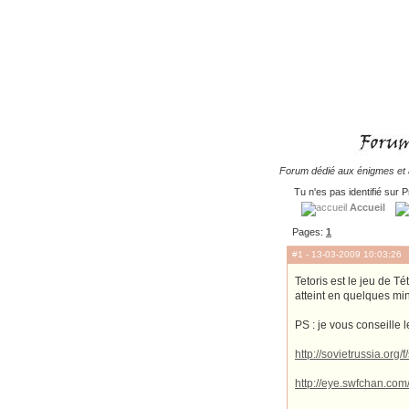
Forum dédié aux énigmes et à
Tu n'es pas identifié sur P
Accueil
Pages:
1
#1
- 13-03-2009 10:03:26
Tetoris est le jeu de Té
atteint en quelques minu
PS : je vous conseille l
http://sovietrussia.org/f/
http://eye.swfchan.co