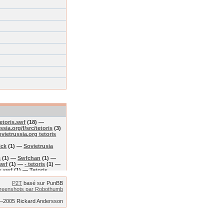
tetoris.swf
(18) —
ssia.org/f/src/tetoris
(3)
vietrussia.org tetoris
ick
(1) —
Sovietrusia
s
(1) —
Swfchan
(1) —
swf
(1) —
- tetoris
(1) —
s.swf
(1) —
Tetoris
ww.sovietrussia.org.-f-
c/tetoris.swf
(1) —
P2T
basé sur PunBB
reenshots par Robothumb
2–2005 Rickard Andersson