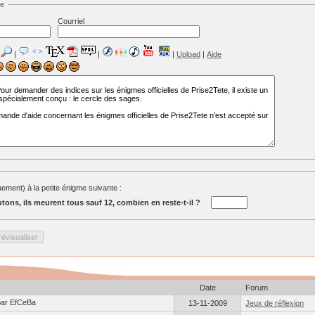
ge
Courriel
|
|
|
Upload
|
Aide
ment) à la petite énigme suivante :
tons, ils meurent tous sauf 12, combien en reste-t-il ?
Date
Forum
ar EfCeBa
13-11-2009
Jeux de réflexion