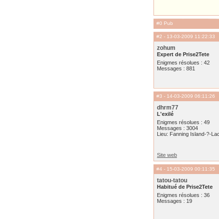
#0 Pub
#2
- 13-03-2009 11:22:33
zohum
Expert de Prise2Tete
Enigmes résolues : 42
Messages : 881
#3
- 14-03-2009 06:11:26
dhrm77
L'exilé
Enigmes résolues : 49
Messages : 3004
Lieu: Fanning Island-?-Lac
Site web
#4
- 15-03-2009 00:11:35
tatou-tatou
Habitué de Prise2Tete
Enigmes résolues : 36
Messages : 19