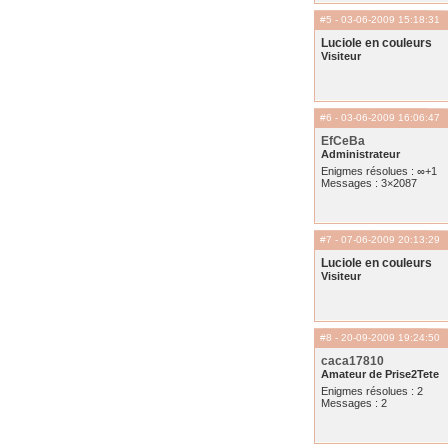
#5
- 03-06-2009 15:18:31
Luciole en couleurs
Visiteur
#6
- 03-06-2009 16:06:47
EfCeBa
Administrateur
Enigmes résolues : ∞+1
Messages : 3×2087
#7
- 07-06-2009 20:13:29
Luciole en couleurs
Visiteur
#8
- 20-09-2009 19:24:50
caca17810
Amateur de Prise2Tete
Enigmes résolues : 2
Messages : 2