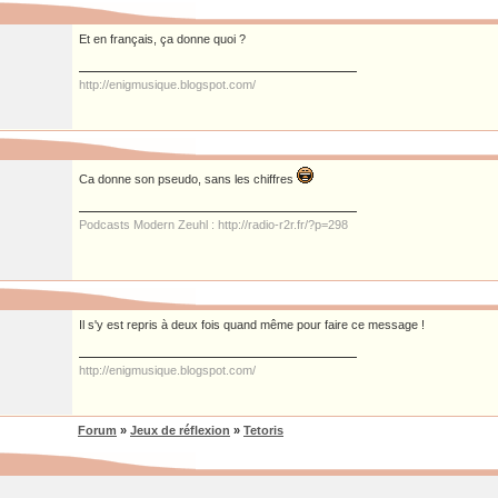
Et en français, ça donne quoi ?
http://enigmusique.blogspot.com/
Ca donne son pseudo, sans les chiffres
Podcasts Modern Zeuhl : http://radio-r2r.fr/?p=298
Il s'y est repris à deux fois quand même pour faire ce message !
http://enigmusique.blogspot.com/
Forum
»
Jeux de réflexion
»
Tetoris