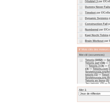
[Visible] 3
par EfCe
Dummy Never Fail
Timebot
par EfCeB
Dynamic Systems
p
Construction Fall
p
Numbered
par EfC
Kagi Nochi Tobira
p
Brain Workout
par 
Mots clés des moteurs 
Mot clé (occurences)
Tetoris
(1032) —
So
Tetoris swf
(16) —
—
Tetoris 3
(3) —
T
(3) —
Tetoris.com
(
Sovietrussia.org/fr/
tetoris
(1) —
Tetori
Sovietrussia.org./f/
Tetoris en ligne
(1
Jeu tetoris.
(1) —
T
perso
(1) —
Jouer t
src-tetoris.swf
(1)
Aller à
Sovietrussia.org/sr