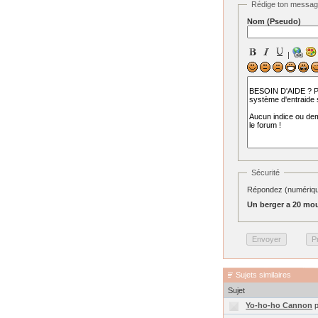
Rédige ton messa
Nom (Pseudo)
|
Sécurité
Répondez (numérique
Un berger a 20 mou
Sujets similaires
Sujet
Yo-ho-ho Cannon
p