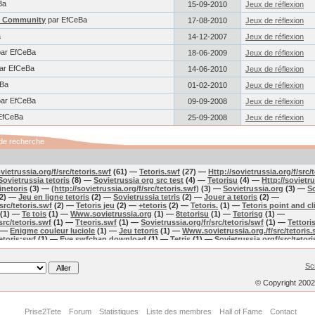
Ba
15-09-2010
Jeux de réflexion
s Community
par EfCeBa
17-08-2010
Jeux de réflexion
a
14-12-2007
Jeux de réflexion
ar EfCeBa
18-06-2009
Jeux de réflexion
ar EfCeBa
14-06-2010
Jeux de réflexion
eBa
01-02-2010
Jeux de réflexion
ar EfCeBa
09-09-2008
Jeux de réflexion
EfCeBa
25-09-2008
Jeux de réflexion
de recherche
vietrussia.org/f/src/tetoris.swf
(61) —
Tetoris.swf
(27) —
Http://sovietrussia.org/f/src/
Sovietrussia tetoris
(8) —
Sovietrussia org src test
(4) —
Tetorisu
(4) —
Http://sovietru
inetoris
(3) —
(http://sovietrussia.org/f/src/tetoris.swf)
(3) —
Sovietrussia.org
(3) —
So
2) —
Jeu en ligne tetoris
(2) —
Sovietrussia tetris
(2) —
Jouer a tetoris
(2) —
src/tetoris.swf
(2) —
Tetoris jeu
(2) —
+tetoris
(2) —
Tetoris.
(1) —
Tetoris point and cl
(1) —
Te tois
(1) —
Www.sovietrussia.org
(1) —
8tetorisu
(1) —
Tetorisg
(1) —
src/tetoris.swf
(1) —
Tteoris.swf
(1) —
Sovietrussia.org/fr/src/tetoris/swf
(1) —
Tettori
) —
Enigme couleur luciole
(1) —
Jeu tetoris
(1) —
Www.sovietrussia.org./f/src/tetoris.
etoris:swf
(1) —
Eye.swfchan download
(1) —
Tetris
(1) —
Sovietrussia.orgf/src/tetori
etoris
(1) —
Corde a linge swf
(1) —
Sovietrusia.org
(1) —
Tetoris jouer
(1) —
Http://w
 —
Sovietrusia.org/f/src/tetoris.swf
(1) —
Jeux tetoris
(1) —
Http://sovietrussia.org/fr/sr
c/tetors.swf
(1) —
Jeux de tetiris
(1) —
Tetoris*
(1) —
- tetoris :
(1) —
Sc
© Copyright 200
Prise2Tete
Forum
Statistiques
Liste des membres
Hall of Fame
Contact