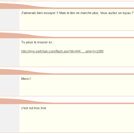
J'aimerais bien essayer !! Mais le lien ne marche plus. Vous auriez un tuyau ?
Tu peux le trouver ici :
http://eye.swfchan.com/flash.asp?id=444 … amp;h=1080
Merci !
c'est nul tros tros