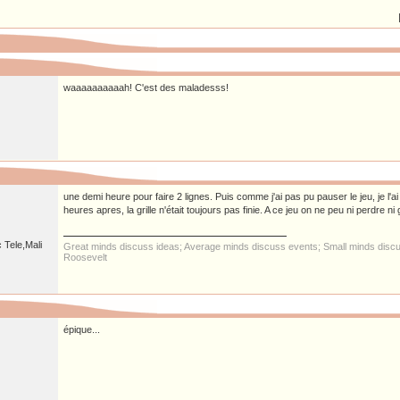
waaaaaaaaaah! C'est des maladesss!
une demi heure pour faire 2 lignes. Puis comme j'ai pas pu pauser le jeu, je l'ai
heures apres, la grille n'était toujours pas finie. A ce jeu on ne peu ni perdre ni 
 Tele,Mali
Great minds discuss ideas; Average minds discuss events; Small minds discu
Roosevelt
épique...