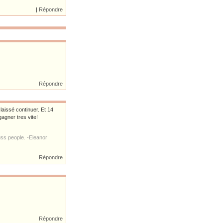
|
|
Répondre
Répondre
 laissé continuer. Et 14
gagner tres vite!
ss people. -Eleanor
Répondre
Répondre