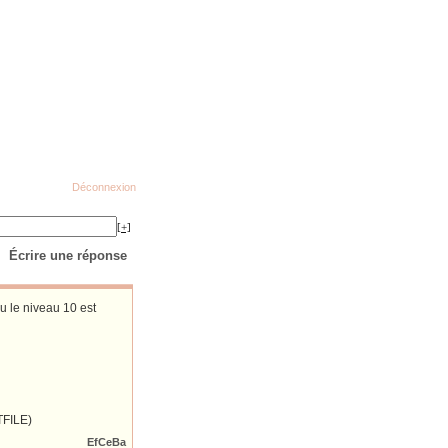
Déconnexion
[+]
Écrire une réponse
ou le niveau 10 est
TFILE)
EfCeBa