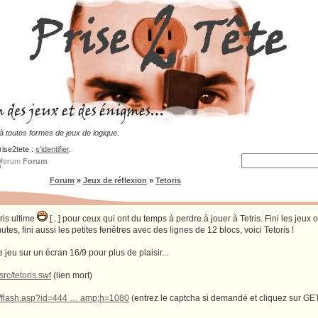
 toutes formes de jeux de logique.
rise2tete :
s'identifier
.
Forum
Forum
»
Jeux de réflexion
»
Tetoris
tris ultime
[...] pour ceux qui ont du temps à perdre à jouer à Tetris. Fini les jeux 
tes, fini aussi les petites fenêtres avec des lignes de 12 blocs, voici Tetoris !
e jeu sur un écran 16/9 pour plus de plaisir...
src/tetoris.swf
(lien mort)
m/flash.asp?id=444 … amp;h=1080
(entrez le captcha si demandé et cliquez sur GE