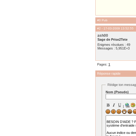
#0 Pub
#2
- 17-03-2009 13:52:55
ash00
Sage de Prise2Tete
Enigmes résolues : 49
Messages : 5,951E+3
Pages:
1
Réponse rapide
Rédige ton messa
Nom (Pseudo)
|