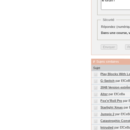
Sécurité
Répondez (numérique
Dans une course, v
Sujets similaires
Sujet
Play Blocks With L
G-Switch
par EfCe
2048 Version extrêm
Alter
par EfCeBa
Fox'n'Roll Pro
par 
Starlight Xmas
par 
Jumpix 2
par EfCeB
Catastrophic Const
Intruded
par EfCeB