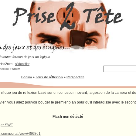
 toutes formes de jeux de logique.
rise2tete :
s'identifier
.
Forum
Forum
»
Jeux de réflexion
»
Perspectite
ifique jeu de réflexion basé sur un concept innovant, la gestion de la caméra et de
vier, vous allez pouvoir bouger le premier plan pour qu'il interagisse avec le seco
Flash non détécté
rger SWF
.com/portal/view/486861