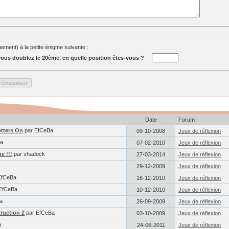
ment) à la petite énigme suivante :
ous doublez le 20ème, en quelle position êtes-vous ?
Date
Forum
etters On
par EfCeBa
09-10-2008
Jeux de réflexion
Ba
07-02-2010
Jeux de réflexion
e !!!
par shadock
27-03-2014
Jeux de réflexion
29-12-2009
Jeux de réflexion
EfCeBa
16-12-2010
Jeux de réflexion
EfCeBa
10-12-2010
Jeux de réflexion
a
26-09-2009
Jeux de réflexion
ruction 2
par EfCeBa
03-10-2009
Jeux de réflexion
a
24-06-2011
Jeux de réflexion