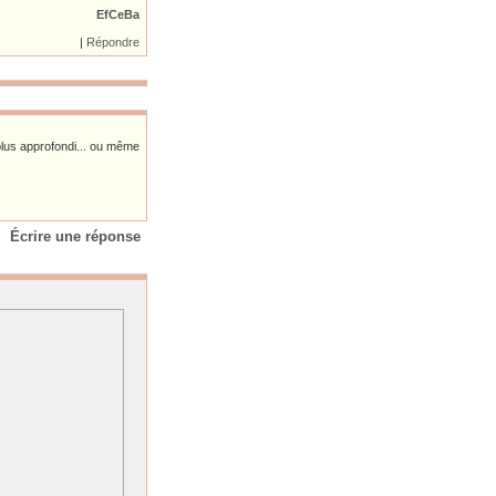
EfCeBa
|
|
Répondre
 plus approfondi... ou même
Écrire une réponse