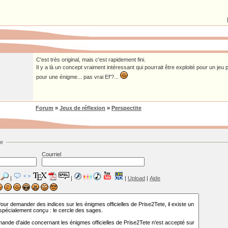
C'est très original, mais c'est rapidement fini.
Il y a là un concept vraiment intéressant qui pourrait être exploité pour un jeu
pour une énigme... pas vrai Ef'?...
Forum
»
Jeux de réflexion
»
Perspectite
ge
Courriel
|
|
|
Upload
|
Aide