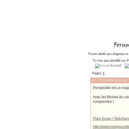
Forum dédié aux énigmes et à
Tu n'es pas identifié sur P
Accueil
Pages:
1
#1
- 17-03-2009 09:26:19
Perspectite est un magn
Avec les flèches du cla
comprendre !
Plein Ecran / Télécha
http://www.newgrounds