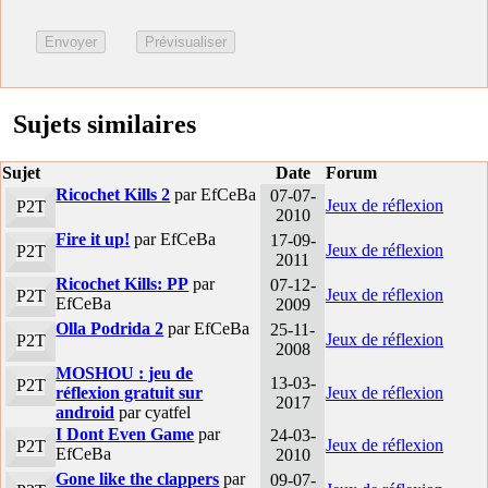
Sujets similaires
Sujet
Date
Forum
Ricochet Kills 2
par EfCeBa
07-07-
Jeux de réflexion
P2T
2010
Fire it up!
par EfCeBa
17-09-
Jeux de réflexion
P2T
2011
Ricochet Kills: PP
par
07-12-
Jeux de réflexion
P2T
EfCeBa
2009
Olla Podrida 2
par EfCeBa
25-11-
Jeux de réflexion
P2T
2008
MOSHOU : jeu de
13-03-
P2T
réflexion gratuit sur
Jeux de réflexion
2017
android
par cyatfel
I Dont Even Game
par
24-03-
Jeux de réflexion
P2T
EfCeBa
2010
Gone like the clappers
par
09-07-