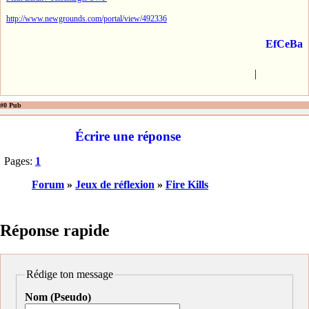
http://www.newgrounds.com/portal/view/492336
EfCeBa
|
#0 Pub
Écrire une réponse
Pages:
1
Forum
»
Jeux de réflexion
»
Fire Kills
Réponse rapide
Rédige ton message
Nom (Pseudo)