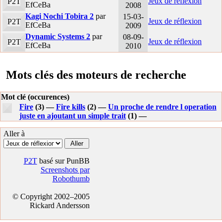
Jeux de réflexion
P2T
EfCeBa
2008
Kagi Nochi Tobira 2
par
15-03-
Jeux de réflexion
P2T
EfCeBa
2009
Dynamic Systems 2
par
08-09-
Jeux de réflexion
P2T
EfCeBa
2010
Mots clés des moteurs de recherche
Mot clé (occurences)
Fire
(3) —
Fire kills
(2) —
Un proche de rendre l operation
juste en ajoutant un simple trait
(1) —
Aller à
P2T
basé sur PunBB
Screenshots par
Robothumb
© Copyright 2002–2005
Rickard Andersson