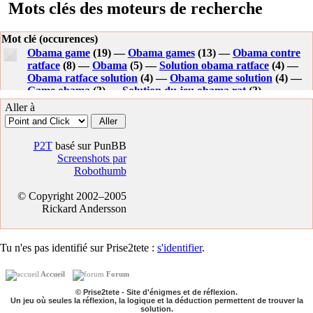
Mots clés des moteurs de recherche
Mot clé (occurences)
Obama game
(19) —
Obama games
(13) —
Obama contre
ratface
(8) —
Obama
(5) —
Solution obama ratface
(4) —
Obama ratface solution
(4) —
Obama game solution
(4) —
Game obama
(3) —
Solution du jeu obama rat
(3) —
Jeuxdeaventur obama
(3) —
Jeux de aventur de obama
Aller à
potter
(3) —
Obama escape games
(3) —
Obama ratface
game
(3) —
Obama ratface
(3) —
Jeuxbama
(2) —
Obama
games escape
(2) —
Jeux obama ratface
(2) —
Solution
P2T
basé sur PunBB
obama vs alien
(2) —
Aide obama ratface
(2) —
Solution
Screenshots par
obama potter
(2) —
Jeuxdeaventur
(2) —
Jeux de obama
Robothumb
(2) —
Obama ratface game soluce
(2) —
Astuces jux obama
vs alien
(2) —
Solution escape game
(2) —
Jeu click obama
© Copyright 2002–2005
(2) —
Obama ratface games
(2) —
Obama ratface soluce
(2)
Rickard Andersson
—
Solution obama vs aliens
(1) —
Escape obama ratface
game solucion
(1) —
Cat vs rat game
(1) —
Jeux de obama
contra aliens
(1) —
Jeu deaventur
(1) —
Obama vs aliens
(1)
Tu n'es pas identifié sur Prise2tete :
s'identifier
.
—
Obama flash game
(1) —
Obama escape
(1) —
Astuce
wink the game
(1) —
Jeux de obamma vs aliens
(1) —
Accueil
Forum
Obama vs rat face solution
(1) —
Jeuxobama
(1) —
Flash
games obamha escape
(1) —
Soluce du jeu wink the game
© Prise2tete - Site d'énigmes et de réflexion.
Un jeu où seules la réflexion, la logique et la déduction permettent de trouver la
(1) —
Games obama
(1) —
Obama potter2 jeu
(1) —
solution.