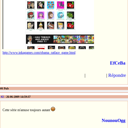
http://www.inkagames.com/obama_ratface_game.html
EfCeBa
|
|
Répondre
#0 Pub
#2
- 26-06-2009 14:59:37
Cette série m'amuse toujours autant
NounouOgg