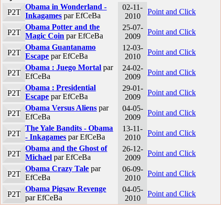
Obama in Wonderland -
02-11-
Point and Click
P2T
Inkagames
par EfCeBa
2010
Obama Potter and the
25-07-
Point and Click
P2T
Magic Coin
par EfCeBa
2009
Obama Guantanamo
12-03-
Point and Click
P2T
Escape
par EfCeBa
2010
Obama : Juego Mortal
par
24-02-
Point and Click
P2T
EfCeBa
2009
Obama : Presidential
29-01-
Point and Click
P2T
Escape
par EfCeBa
2009
Obama Versus Aliens
par
04-05-
Point and Click
P2T
EfCeBa
2009
The Yale Bandits - Obama
13-11-
Point and Click
P2T
- Inkagames
par EfCeBa
2010
Obama and the Ghost of
26-12-
Point and Click
P2T
Michael
par EfCeBa
2009
Obama Crazy Tale
par
06-09-
Point and Click
P2T
EfCeBa
2010
Obama Pigsaw Revenge
04-05-
Point and Click
P2T
par EfCeBa
2010