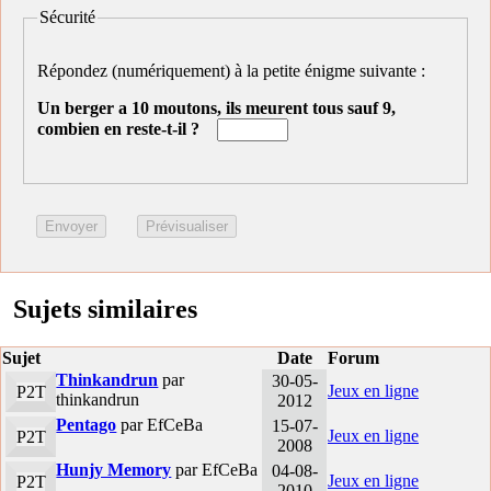
Sécurité
Répondez (numériquement) à la petite énigme suivante :
Un berger a 10 moutons, ils meurent tous sauf 9,
combien en reste-t-il ?
Sujets similaires
Sujet
Date
Forum
Thinkandrun
par
30-05-
Jeux en ligne
P2T
thinkandrun
2012
Pentago
par EfCeBa
15-07-
Jeux en ligne
P2T
2008
Hunjy Memory
par EfCeBa
04-08-
Jeux en ligne
P2T
2010