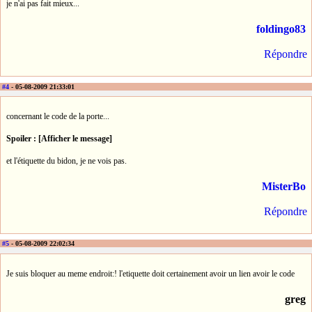
je n'ai pas fait mieux...
foldingo83
Répondre
#4
- 05-08-2009 21:33:01
concernant le code de la porte...
Spoiler : [Afficher le message]
et l'étiquette du bidon, je ne vois pas.
MisterBo
Répondre
#5
- 05-08-2009 22:02:34
Je suis bloquer au meme endroit:! l'etiquette doit certainement avoir un lien avoir le code
greg