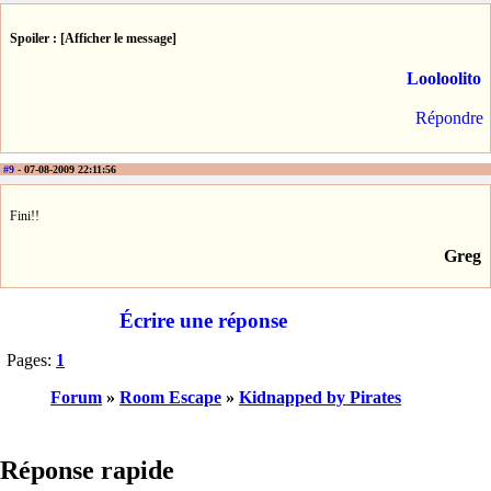
Spoiler : [Afficher le message]
Looloolito
Répondre
#9
- 07-08-2009 22:11:56
Fini!!
Greg
Écrire une réponse
Pages:
1
Forum
»
Room Escape
»
Kidnapped by Pirates
Réponse rapide