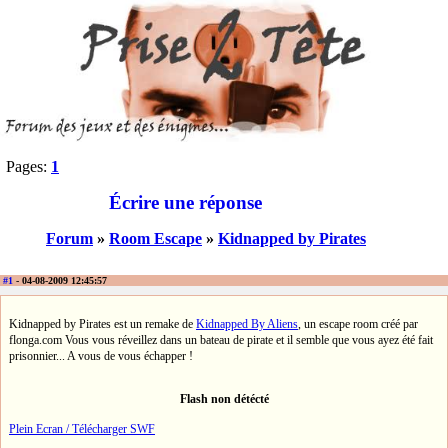
Pages:
1
Écrire une réponse
Forum
»
Room Escape
»
Kidnapped by Pirates
#1
- 04-08-2009 12:45:57
Kidnapped by Pirates est un remake de
Kidnapped By Aliens
, un escape room créé par
flonga.com Vous vous réveillez dans un bateau de pirate et il semble que vous ayez été fait
prisonnier... A vous de vous échapper !
Flash non détécté
Plein Ecran / Télécharger SWF