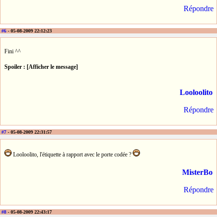
Répondre
#6
- 05-08-2009 22:12:23
Fini ^^
Spoiler : [Afficher le message]
Looloolito
Répondre
#7
- 05-08-2009 22:31:57
Looloolito, l'étiquette à rapport avec le porte codée ?
MisterBo
Répondre
#8
- 05-08-2009 22:43:17