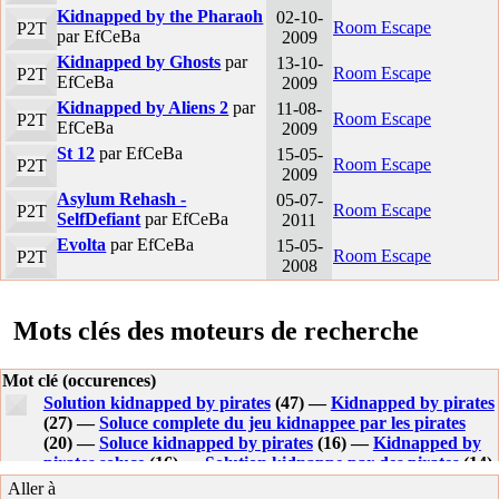
Kidnapped by the Pharaoh
02-10-
Room Escape
P2T
par EfCeBa
2009
Kidnapped by Ghosts
par
13-10-
Room Escape
P2T
EfCeBa
2009
Kidnapped by Aliens 2
par
11-08-
Room Escape
P2T
EfCeBa
2009
St 12
par EfCeBa
15-05-
Room Escape
P2T
2009
Asylum Rehash -
05-07-
Room Escape
P2T
SelfDefiant
par EfCeBa
2011
Evolta
par EfCeBa
15-05-
Room Escape
P2T
2008
Mots clés des moteurs de recherche
Mot clé (occurences)
Solution kidnapped by pirates
(47) —
Kidnapped by pirates
(27) —
Soluce complete du jeu kidnappee par les pirates
(20) —
Soluce kidnapped by pirates
(16) —
Kidnapped by
pirates soluce
(16) —
Solution kidnappe par des pirates
(14)
—
Solution du jeux kidnapped by pirates
(13) —
Aller à