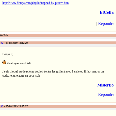
http://www.flonga.com/play/kidnapped-by-pirates.htm
EfCeBa
|
|
Répondre
#0 Pub
#2
- 05-08-2009 19:42:29
Bonjour,
il est sympa celui-là...
J'suis bloqué au deuxième couloir (entre les grilles) avec 1 salle ou il faut rentrer un
code...et une autre en sous-sols
MisterBo
Répondre
#3
- 05-08-2009 20:25:27