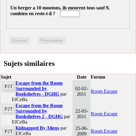
Un berger a 10 moutons, ils meurent tous sauf 9,
combien en reste-t-il ?
Sujets similaires
Sujet
Date
Forum
Escape from the Room
P2T
Surrounded by
02-02-
Room Escape
Bookshelves - DGHG
par
2011
EfCeBa
Escape from the Room
P2T
Surrounded by
22-03-
Room Escape
Bookshelves 2 - DGHG
par
2011
EfCeBa
Kidnapped By Aliens
par
25-06-
Room Escape
P2T
EfCeBa
2009