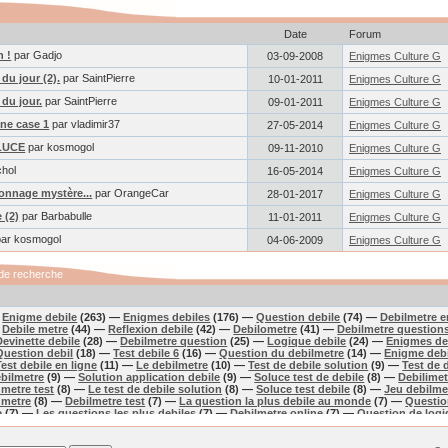
Date
Forum
n !
par Gadjo
03-09-2008
Enigmes Culture G
du jour (2).
par SaintPierre
10-01-2011
Enigmes Culture G
 du jour.
par SaintPierre
09-01-2011
Enigmes Culture G
une case 1
par vladimir37
27-05-2014
Enigmes Culture G
OLUCE
par kosmogol
09-11-2010
Enigmes Culture G
chol
16-05-2014
Enigmes Culture G
sonnage mystère...
par OrangeCar
28-01-2017
Enigmes Culture G
 (2)
par Barbabulle
11-01-2011
Enigmes Culture G
ar kosmogol
04-06-2009
Enigmes Culture G
de recherche
—
Enigme debile
(263) —
Enigmes debiles
(176) —
Question debile
(74) —
Debilmetre e
—
Debile metre
(44) —
Reflexion debile
(42) —
Debilometre
(41) —
Debilmetre question
Devinette debile
(28) —
Debilmetre question
(25) —
Logique debile
(24) —
Enigmes de
Question debil
(18) —
Test debile 6
(16) —
Question du debilmetre
(14) —
Enigme debi
Test debile en ligne
(11) —
Le debilmetre
(10) —
Test de debile solution
(9) —
Test de d
bilmetre
(9) —
Solution application debile
(9) —
Soluce test de debile
(8) —
Debilimet
 metre test
(8) —
Le test de debile solution
(8) —
Soluce test debile
(8) —
Jeu debilme
 metre
(8) —
Debilmetre test
(7) —
La question la plus debile au monde
(7) —
Questio
e
(7) —
Les questions les plus debiles
(7) —
Debilmetre online
(7) —
Question de logi
) —
Question debilometre
(6) —
Test debile solution
(6) —
Le test de debile solution t
s ou difficile
(6) —
Teste debile
(6) —
Question debile a reflexion
(6) —
Devinettes de