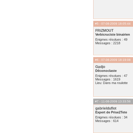
#5
- 07-08-2009 18:05:44
FRiZMOUT
Verbicruciste binairien
Enigmes résolues : 49
Messages : 2218
#6
- 07-08-2009 18:19:08
Gadjo
Déconoclaste
Enigmes résolues : 47
Messages : 1619
Lieu: Dans ma roulotte
#7
- 11-08-2009 13:33:56
gabrielduflot
Expert de Prise2Tete
Enigmes résolues : 34
Messages : 614