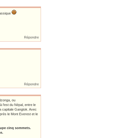
lassique
Répondre
Répondre
dzonga, ou
 l'est du Népal, entre le
 la capitale Gangtok. Avec
près le Mont Everest et le
groupe cinq sommets.
e.