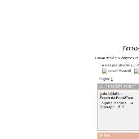
Forum dédié aux énigmes et à
Tu n'es pas identifié sur P
Accueil
Pages:
1
#1
- 07-08-2009 16:26:04
gabrielduflot
Expert de Prise2Tete
Enigmes résolues : 34
Messages : 614
#0 Pub