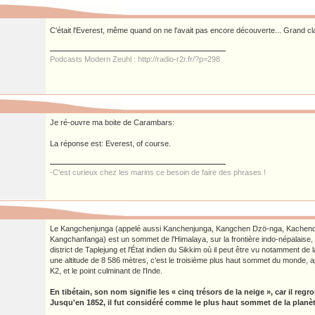
C'était l'Everest, même quand on ne l'avait pas encore découverte... Grand c
Podcasts Modern Zeuhl : http://radio-r2r.fr/?p=298
Je ré-ouvre ma boite de Carambars:
La réponse est: Everest, of course.
-C'est curieux chez les marins ce besoin de faire des phrases !
Le Kangchenjunga (appelé aussi Kanchenjunga, Kangchen Dzö-nga, Kachen
Kangchanfanga) est un sommet de l'Himalaya, sur la frontière indo-népalaise, à
district de Taplejung et l'État indien du Sikkim où il peut être vu notamment de
une altitude de 8 586 mètres, c'est le troisième plus haut sommet du monde, a
K2, et le point culminant de l'Inde.
En tibétain, son nom signifie les « cinq trésors de la neige », car il re
Jusqu'en 1852, il fut considéré comme le plus haut sommet de la planèt