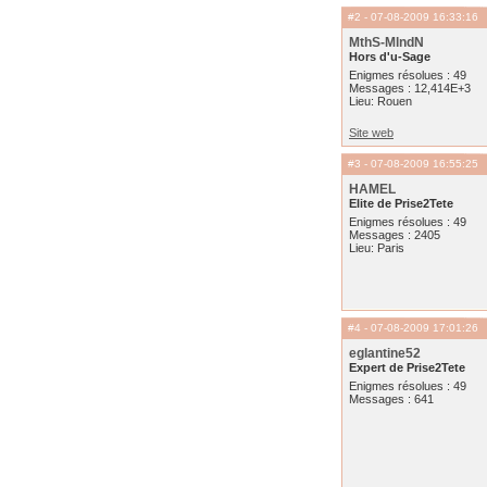
#2
- 07-08-2009 16:33:16
MthS-MlndN
Hors d'u-Sage
Enigmes résolues : 49
Messages : 12,414E+3
Lieu: Rouen
Site web
#3
- 07-08-2009 16:55:25
HAMEL
Elite de Prise2Tete
Enigmes résolues : 49
Messages : 2405
Lieu: Paris
#4
- 07-08-2009 17:01:26
eglantine52
Expert de Prise2Tete
Enigmes résolues : 49
Messages : 641