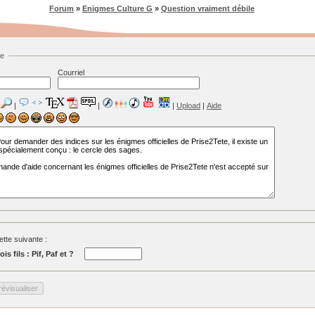
Forum
»
Enigmes Culture G
»
Question vraiment débile
ge
Courriel
|
|
|
Upload
|
Aide
tte suivante :
is fils : Pif, Paf et ?