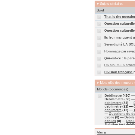
Sujets similaires
Sujet
That is the questio
Question culturelle 
Question culturelle
Ils leur manquent 
Serendipité LA S
Hommage
par rava
Qui-est-ce : le per
Un album un artiste
Division française
p
Mots clés des moteurs 
Mot clé (occurences)
Debilmetre
(430) 
Debilemetre
(66) 
debilmetre
(34) —
debilmetre
(21) —
debilmetre
(13) —
—
Questions du de
debile
(8) —
Debile
debiles
(8) —
Debil
Solution test debil
question debile
(6
reponse jeux debile
Aller à