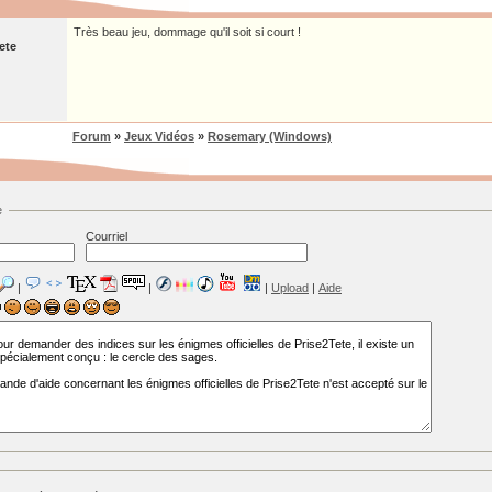
Très beau jeu, dommage qu'il soit si court !
ete
Forum
»
Jeux Vidéos
»
Rosemary (Windows)
e
Courriel
|
|
|
Upload
|
Aide