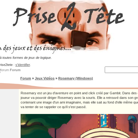
 toutes formes de jeux de logique.
rise2tete :
s'identifier
.
Forum
Forum
»
Jeux Vidéos
»
Rosemary (Windows)
Rosemary est un jeu d'aventure en point and click créé par Gambit. Dans des
joueur va pouvoir diriger Rosemary avec la souris. Elle a retrouvé dans son g
contenant une image d'un ami imaginaire, mais elle sait au fond d'elle même que 
va tenter de se rappeler ce qu'il s'est passé.