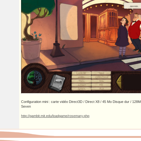
Configuration mini : carte vidéo Direct3D / Direct X8 / 45 Mo Disque dur / 128
Seven
http://gambit.mit.edu/loadgame/rosemary.php