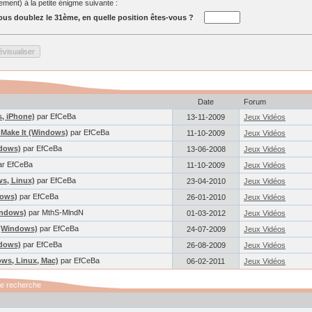
ent) à la petite énigme suivante :
us doublez le 31ème, en quelle position êtes-vous ?
Date
Forum
, iPhone)
par EfCeBa
13-11-2009
Jeux Vidéos
 Make It (Windows)
par EfCeBa
11-10-2009
Jeux Vidéos
ndows)
par EfCeBa
13-06-2008
Jeux Vidéos
ar EfCeBa
11-10-2009
Jeux Vidéos
s, Linux)
par EfCeBa
23-04-2010
Jeux Vidéos
dows)
par EfCeBa
26-01-2010
Jeux Vidéos
indows)
par MthS-MlndN
01-03-2012
Jeux Vidéos
 (Windows)
par EfCeBa
24-07-2009
Jeux Vidéos
ndows)
par EfCeBa
26-08-2009
Jeux Vidéos
ows, Linux, Mac)
par EfCeBa
06-02-2011
Jeux Vidéos
de recherche