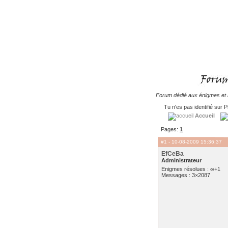
Forum dédié aux énigmes et à
Tu n'es pas identifié sur P
Accueil
Pages:
1
#1
- 10-08-2009 15:36:37
EfCeBa
Administrateur
Enigmes résolues : ∞+1
Messages : 3×2087