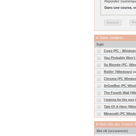
Répondez (numériquem
Dans une course, vo
Sujets similaires
Sujet
Cogs (PC - Windows
You Probably Won't
So Blonde (PC, Wi
Rollin' (Windows)
p
Chroma (PC Window
ArGeeBee (PC Win
The Fourth Wall (W
I wanna be the guy
Tale Of A Hero (Wi
Minecraft (PC Wind
Mots clés des moteurs 
Mot clé (occurences)