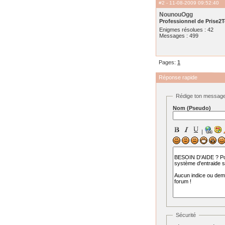
#2
- 11-08-2009 09:52:40
NounouOgg
Professionnel de Prise2T
Enigmes résolues : 42
Messages : 499
Pages:
1
Réponse rapide
Rédige ton messag
Nom (Pseudo)
|
Sécurité