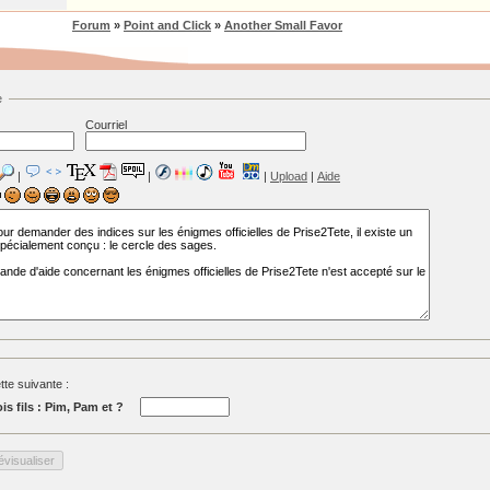
Forum
»
Point and Click
»
Another Small Favor
e
Courriel
|
|
|
Upload
|
Aide
tte suivante :
is fils : Pim, Pam et ?