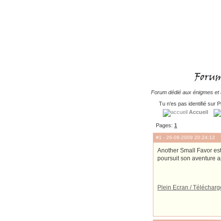
Forum dédié aux énigmes et à
Tu n'es pas identifié sur P
Accueil
Pages:
1
#1
- 26-08-2009 20:24:12
Another Small Favor est
poursuit son aventure ap
Plein Ecran / Téléchar