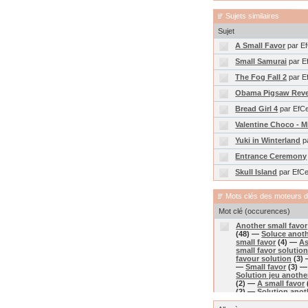
Sujets similaires
Sujet
A Small Favor
par E
Small Samurai
par E
The Fog Fall 2
par E
Obama Pigsaw Rev
Bread Girl 4
par EfC
Valentine Choco - M
Yuki in Winterland
p
Entrance Ceremony
Skull Island
par EfC
Mots clés des moteurs 
Mot clé (occurences)
Another small favor
(48) —
Soluce anoth
small favor
(4) —
As
small favor solutio
favour solution
(3)
—
Small favor
(3) 
Solution jeu anothe
(2) —
A small favor
(2) —
Solution anot
—
Soluce a small fa