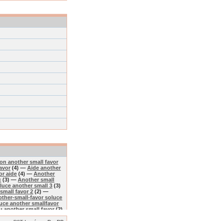
ion another small favor
favor
(4) —
Aide another
or aide
(4) —
Another
c
(3) —
Another small
luce another small 3
(3)
small favor 2
(2) —
ther-small-favor soluce
uce another smallfavor
u another small favor
(2)
 another favor
(2) —