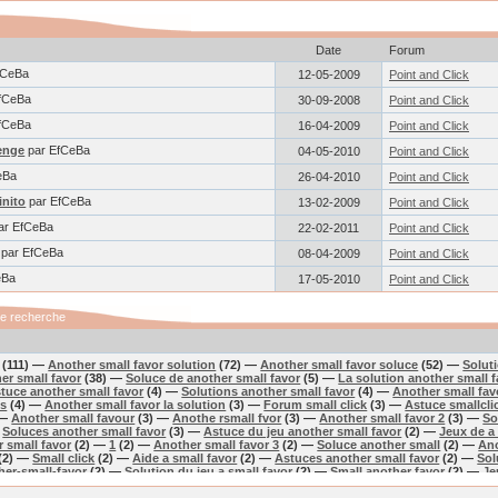
Date
Forum
fCeBa
12-05-2009
Point and Click
fCeBa
30-09-2008
Point and Click
fCeBa
16-04-2009
Point and Click
enge
par EfCeBa
04-05-2010
Point and Click
eBa
26-04-2010
Point and Click
inito
par EfCeBa
13-02-2009
Point and Click
ar EfCeBa
22-02-2011
Point and Click
par EfCeBa
08-04-2009
Point and Click
eBa
17-05-2010
Point and Click
de recherche
(111) —
Another small favor solution
(72) —
Another small favor soluce
(52) —
Solut
er small favor
(38) —
Soluce de another small favor
(5) —
La solution another small 
tuce another small favor
(4) —
Solutions another small favor
(4) —
Another small fav
ns
(4) —
Another small favor la solution
(3) —
Forum small click
(3) —
Astuce smallcli
 —
Another small favour
(3) —
Anothe rsmall fvor
(3) —
Another small favor 2
(3) —
So
—
Soluces another small favor
(3) —
Astuce du jeu another small favor
(2) —
Jeux de a 
r small favor
(2) —
1
(2) —
Another small favor 3
(2) —
Soluce another small
(2) —
Ano
(2) —
Small click
(2) —
Aide a small favor
(2) —
Astuces another small favor
(2) —
Sol
her-small-favor
(2) —
Solution du jeu a small favor
(2) —
Small another favor
(2) —
Je
vor 2
(2) —
Small click forum
(2) —
Jeux de another small favor 2
(2) —
Solution small