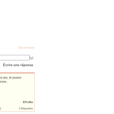
Déconnexion
[+]
Écrire une réponse
ce jeu, le joueur
zone...
EfCeBa
|
|
Répondre