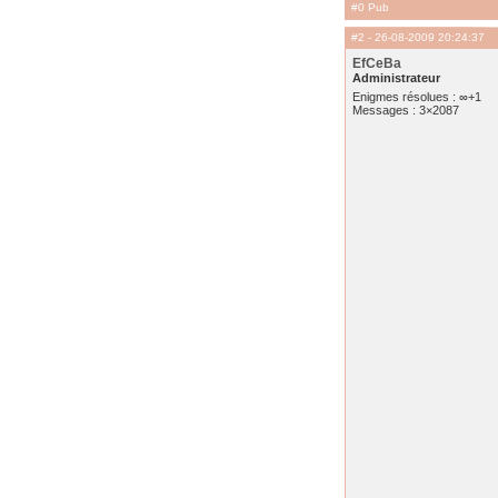
#0 Pub
#2
- 26-08-2009 20:24:37
EfCeBa
Administrateur
Enigmes résolues : ∞+1
Messages : 3×2087