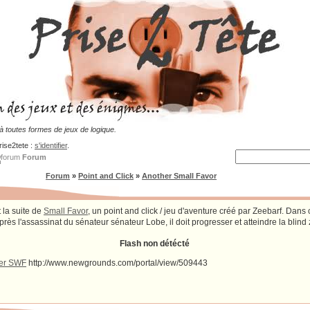
 toutes formes de jeux de logique.
rise2tete :
s'identifier
.
Forum
Forum
»
Point and Click
»
Another Small Favor
 la suite de
Small Favor
, un point and click / jeu d'aventure créé par Zeebarf. Dans 
rès l'assassinat du sénateur sénateur Lobe, il doit progresser et atteindre la blind 
Flash non détécté
ger SWF
http://www.newgrounds.com/portal/view/509443