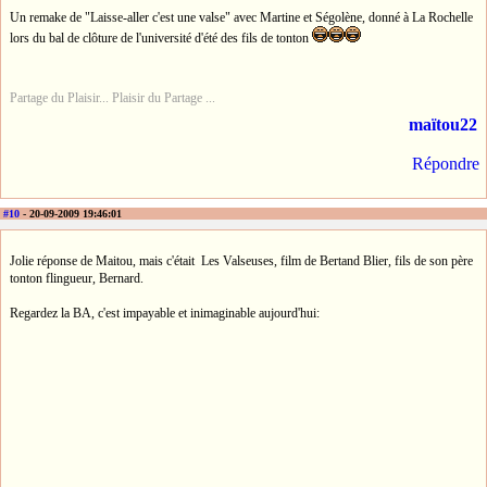
Un remake de "Laisse-aller c'est une valse" avec Martine et Ségolène, donné à La Rochelle
lors du bal de clôture de l'université d'été des fils de tonton
Partage du Plaisir... Plaisir du Partage ...
maïtou22
Répondre
#10
- 20-09-2009 19:46:01
Jolie réponse de Maitou, mais c'était Les Valseuses, film de Bertand Blier, fils de son père
tonton flingueur, Bernard.
Regardez la BA, c'est impayable et inimaginable aujourd'hui: