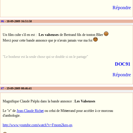
Répondre
#6
- 18-09-2009 16:51:58
Un film culte s'il en est :
Les valseuses
de Bertrand fils de tonton Blier
Merci pour cette bande annonce que je n'avais jamais vue ma foi
"Le bonheur est la seule chose qui se double si on le partage"
DOC91
Répondre
#7
- 19-09-2009 08:46:41
Magnifique Claude Piéplu dans la bande annonce :
Les Valseuses
Le "e" de
Jean-Claude Rich
e
t
ou celui de Mitt
e
rrand pour accéder à ce morceau
d'anthologie.
http://www.youtube.com/watch?v=Fmom2keo-qs