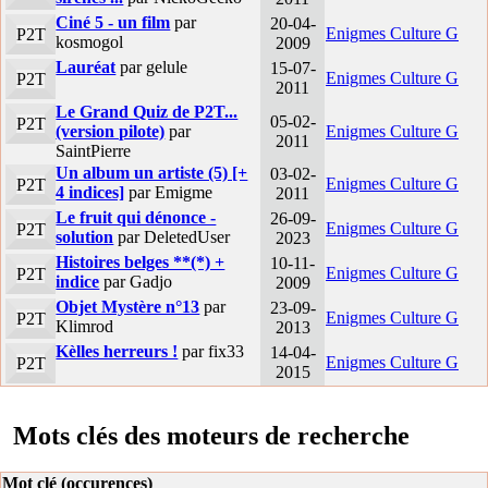
Ciné 5 - un film
par
20-04-
Enigmes Culture G
P2T
kosmogol
2009
Lauréat
par gelule
15-07-
Enigmes Culture G
P2T
2011
Le Grand Quiz de P2T...
05-02-
P2T
(version pilote)
par
Enigmes Culture G
2011
SaintPierre
Un album un artiste (5) [+
03-02-
Enigmes Culture G
P2T
4 indices]
par Emigme
2011
Le fruit qui dénonce -
26-09-
Enigmes Culture G
P2T
solution
par DeletedUser
2023
Histoires belges **(*) +
10-11-
Enigmes Culture G
P2T
indice
par Gadjo
2009
Objet Mystère n°13
par
23-09-
Enigmes Culture G
P2T
Klimrod
2013
Kèlles herreurs !
par fix33
14-04-
Enigmes Culture G
P2T
2015
Mots clés des moteurs de recherche
Mot clé (occurences)