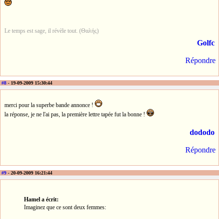
Le temps est sage, il révèle tout. (Θαλής)
Golfc
Répondre
#8
- 19-09-2009 15:30:44
merci pour la superbe bande annonce !
la réponse, je ne l'ai pas, la première lettre tapée fut la bonne !
dododo
Répondre
#9
- 20-09-2009 16:21:44
Hamel a écrit:
Imaginez que ce sont deux femmes: