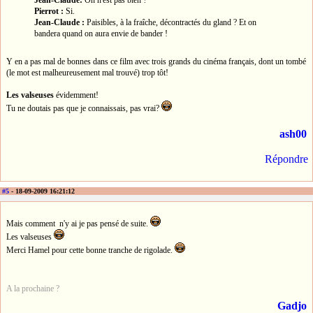
Pierrot :
Si.
Jean-Claude :
Paisibles, à la fraîche, décontractés du gland ? Et on
bandera quand on aura envie de bander !
Y en a pas mal de bonnes dans ce film avec trois grands du cinéma français, dont un tombé
(le mot est malheureusement mal trouvé) trop tôt!
Les valseuses
évidemment!
Tu ne doutais pas que je connaissais, pas vrai?
ash00
Répondre
#5
- 18-09-2009 16:21:12
Mais comment n'y ai je pas pensé de suite.
Les valseuses
Merci Hamel pour cette bonne tranche de rigolade.
A la prochaine ?
Gadjo