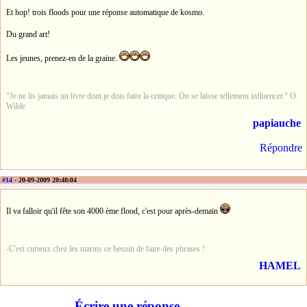
Et hop! trois floods pour une réponse automatique de kosmo.
Du grand art!
Les jeunes, prenez-en de la graine.
"Je ne lis jamais un livre dont je dois faire la critique. On se laisse tellement influencer." O.
Wilde
papiauche
Répondre
#14
- 20-09-2009 20:48:04
Il va falloir qu'il fête son 4000 ème flood, c'est pour après-demain
-C'est curieux chez les marins ce besoin de faire des phrases !
HAMEL
Écrire une réponse