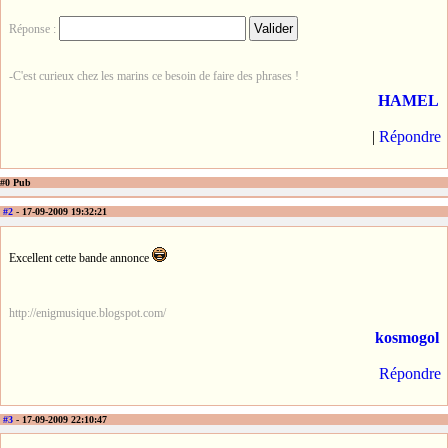
Réponse :
-C'est curieux chez les marins ce besoin de faire des phrases !
HAMEL
|
Répondre
#0 Pub
#2
- 17-09-2009 19:32:21
Excellent cette bande annonce
http://enigmusique.blogspot.com/
kosmogol
Répondre
#3
- 17-09-2009 22:10:47