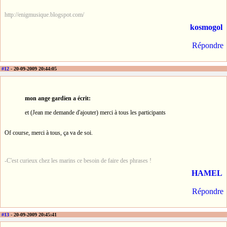
http://enigmusique.blogspot.com/
kosmogol
Répondre
#12
- 20-09-2009 20:44:05
mon ange gardien a écrit:
et (Jean me demande d'ajouter) merci à tous les participants
Of course, merci à tous, ça va de soi.
-C'est curieux chez les marins ce besoin de faire des phrases !
HAMEL
Répondre
#13
- 20-09-2009 20:45:41