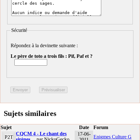
Sécurité
Répondez à la devinette suivante :
Le père de toto a trois fils : Pif, Paf et ?
Sujets similaires
Sujet
Date
Forum
CQCM 4 - Le chant des
17-06-
Enigmes Culture G
P2T
sirènes ...
par NickoGecko
2011