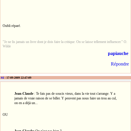
Oubli réparé.
"Je ne lis jamais un livre dont je dois faire la critique. On se laisse tellement influencer." O.
Wilde
papiauche
Répondre
#4
- 17-09-2009 22:47:09
Jean-Claude
: Te fais pas de soucis vieux, dans la vie tout s'arrange. Y a
jamais de vraie raison de se biller. Y peuvent pas nous faire un trou au cul,
on en a déjà un...
OU
Jean-Claude:
On n'est pas bien ?